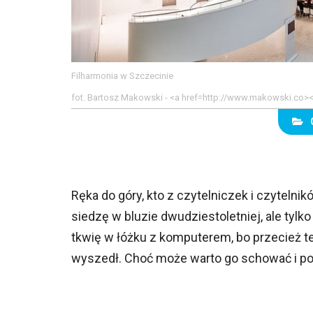
Filharmonia w Szczecinie
fot. Bartosz Makowski - <a href=http://www.makowski.co
Ręka do góry, kto z czytelniczek i czytelni
siedzę w bluzie dwudziestoletniej, ale tylko
tkwię w łóżku z komputerem, bo przecież te
wyszedł. Choć może warto go schować i po