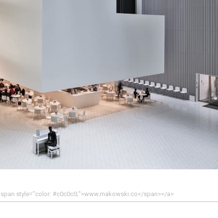
><span style="color: #c0c0c0;">www.makowski.co</span></a>