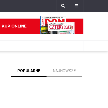
- KUP ONLINE
POPULARNE
NAJNOWSZE
Bryła Roku 2018/2019 w kwietniu. Jedyny
taki plebiscyt w Polsce
Fasada Roku 2018. Jury przyznało tytuły