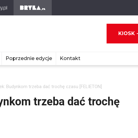
KIOSK 
Poprzednie edycje
Kontakt
ek: Budynkom trzeba dać trochę czasu [FELIETON]
ynkom trzeba dać trochę