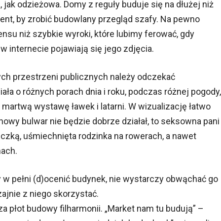
, jak odzieżowa. Domy z reguły buduje się na dłużej niż
ment, by zrobić budowlany przegląd szafy. Na pewno
nsu niż szybkie wyroki, które lubimy ferować, gdy
 internecie pojawiają się jego zdjęcia.
ych przestrzeni publicznych należy odczekać
iała o różnych porach dnia i roku, podczas różnej pogody,
w martwą wystawę ławek i latarni. W wizualizację łatwo
 nowy bulwar nie będzie dobrze działał, to seksowna pani
czką, uśmiechnięta rodzinka na rowerach, a nawet
mach.
 w pełni (d)ocenić budynek, nie wystarczy obwąchać go
ajnie z niego skorzystać.
za płot budowy filharmonii. „Market nam tu budują” –