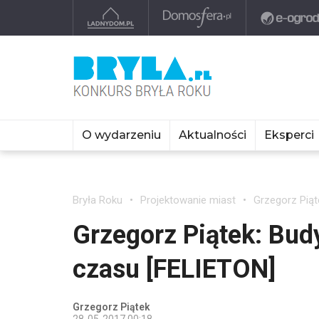
O wydarzeniu
Aktualności
Eksperci
Bryła Roku
Projektowanie miast
Grzegorz Piąt
Grzegorz Piątek: Bud
czasu [FELIETON]
Grzegorz Piątek