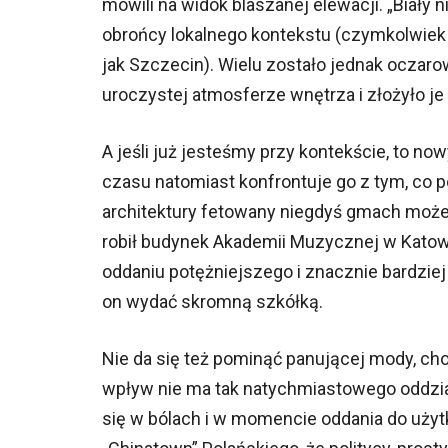
mówili na widok blaszanej elewacji. „Biały 
obrońcy lokalnego kontekstu (czymkolwiek 
jak Szczecin). Wielu zostało jednak oczaro
uroczystej atmosferze wnętrza i złożyło j
A jeśli już jesteśmy przy kontekście, to now
czasu natomiast konfrontuje go z tym, co pow
architektury fetowany niegdyś gmach może p
robił budynek Akademii Muzycznej w Katow
oddaniu potężniejszego i znacznie bardzi
on wydać skromną szkółką.
Nie da się też pominąć panującej mody, choć 
wpływ nie ma tak natychmiastowego oddział
się w bólach i w momencie oddania do użytk