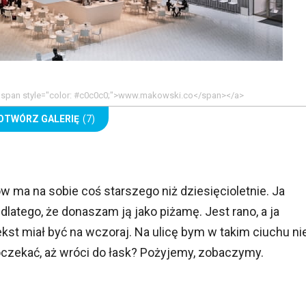
><span style="color: #c0c0c0;">www.makowski.co</span></a>
OTWÓRZ GALERIĘ
(7)
ków ma na sobie coś starszego niż dziesięcioletnie. Ja
 dlatego, że donaszam ją jako piżamę. Jest rano, a ja
kst miał być na wczoraj. Na ulicę bym w takim ciuchu ni
czekać, aż wróci do łask? Pożyjemy, zobaczymy.