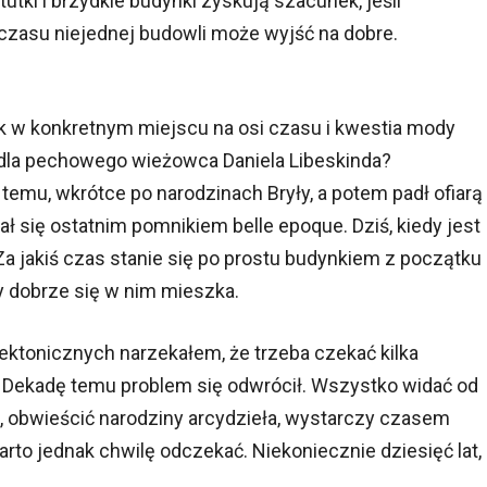
tutki i brzydkie budynki zyskują szacunek, jeśli
 czasu niejednej budowli może wyjść na dobre.
 w konkretnym miejscu na osi czasu i kwestia mody
a dla pechowego wieżowca Daniela Libeskinda?
temu, wkrótce po narodzinach Bryły, a potem padł ofiarą
 się ostatnim pomnikiem belle epoque. Dziś, kiedy jest
 Za jakiś czas stanie się po prostu budynkiem z początku
zy dobrze się w nim mieszka.
tonicznych narzekałem, że trzeba czekać kilka
 Dekadę temu problem się odwrócił. Wszystko widać od
ie, obwieścić narodziny arcydzieła, wystarczy czasem
Warto jednak chwilę odczekać. Niekoniecznie dziesięć lat,