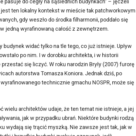
nie pasuje do cegły na sąsiednich budynkach” – jęczeli
jest ten lokalny kontekst w mieście tak patchworkowym
wanych, gdy weszło do środka filharmonii, poddało się
e w jedną wyrafinowaną całość z zewnętrzem.
y budynek widać tylko na tle tego, co już istnieje. Upływ
stało po nim. I w dorobku architekta, i w historii
rzestać się liczyć. W roku narodzin Bryły (2007) furorę
icach autorstwa Tomasza Koniora. Jednak dziś, po
ej wyrafinowanego technicznie gmachu NOSPR, może się
wielu architektów udaje, że ten temat nie istnieje, a jej
ywania, jak w przypadku ubrań. Niektóre budynki rodzą
u wydają się trącić myszką. Nie zawsze jest tak, jak w