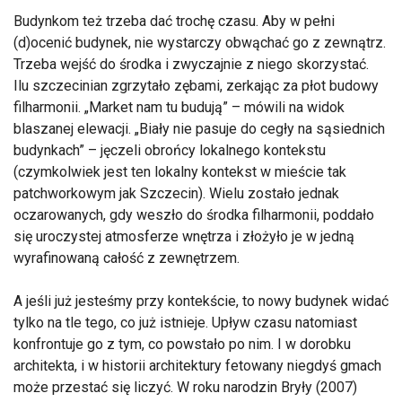
Budynkom też trzeba dać trochę czasu. Aby w pełni
(d)ocenić budynek, nie wystarczy obwąchać go z zewnątrz.
Trzeba wejść do środka i zwyczajnie z niego skorzystać.
Ilu szczecinian zgrzytało zębami, zerkając za płot budowy
filharmonii. „Market nam tu budują” – mówili na widok
blaszanej elewacji. „Biały nie pasuje do cegły na sąsiednich
budynkach” – jęczeli obrońcy lokalnego kontekstu
(czymkolwiek jest ten lokalny kontekst w mieście tak
patchworkowym jak Szczecin). Wielu zostało jednak
oczarowanych, gdy weszło do środka filharmonii, poddało
się uroczystej atmosferze wnętrza i złożyło je w jedną
wyrafinowaną całość z zewnętrzem.
A jeśli już jesteśmy przy kontekście, to nowy budynek widać
tylko na tle tego, co już istnieje. Upływ czasu natomiast
konfrontuje go z tym, co powstało po nim. I w dorobku
architekta, i w historii architektury fetowany niegdyś gmach
może przestać się liczyć. W roku narodzin Bryły (2007)