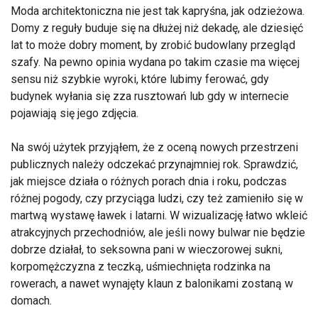
Moda architektoniczna nie jest tak kapryśna, jak odzieżowa.
Domy z reguły buduje się na dłużej niż dekadę, ale dziesięć
lat to może dobry moment, by zrobić budowlany przegląd
szafy. Na pewno opinia wydana po takim czasie ma więcej
sensu niż szybkie wyroki, które lubimy ferować, gdy
budynek wyłania się zza rusztowań lub gdy w internecie
pojawiają się jego zdjęcia.
Na swój użytek przyjąłem, że z oceną nowych przestrzeni
publicznych należy odczekać przynajmniej rok. Sprawdzić,
jak miejsce działa o różnych porach dnia i roku, podczas
różnej pogody, czy przyciąga ludzi, czy też zamieniło się w
martwą wystawę ławek i latarni. W wizualizację łatwo wkleić
atrakcyjnych przechodniów, ale jeśli nowy bulwar nie będzie
dobrze działał, to seksowna pani w wieczorowej sukni,
korpomężczyzna z teczką, uśmiechnięta rodzinka na
rowerach, a nawet wynajęty klaun z balonikami zostaną w
domach.