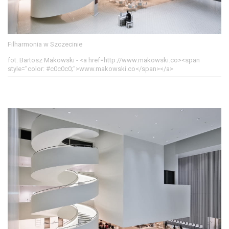
Filharmonia w Szczecinie
fot. Bartosz Makowski - <a href=http://www.makowski.co><span
style="color: #c0c0c0;">www.makowski.co</span></a>