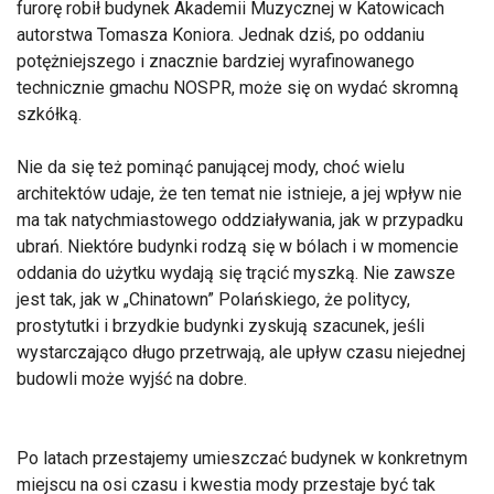
furorę robił budynek Akademii Muzycznej w Katowicach
autorstwa Tomasza Koniora. Jednak dziś, po oddaniu
potężniejszego i znacznie bardziej wyrafinowanego
technicznie gmachu NOSPR, może się on wydać skromną
szkółką.
Nie da się też pominąć panującej mody, choć wielu
architektów udaje, że ten temat nie istnieje, a jej wpływ nie
ma tak natychmiastowego oddziaływania, jak w przypadku
ubrań. Niektóre budynki rodzą się w bólach i w momencie
oddania do użytku wydają się trącić myszką. Nie zawsze
jest tak, jak w „Chinatown” Polańskiego, że politycy,
prostytutki i brzydkie budynki zyskują szacunek, jeśli
wystarczająco długo przetrwają, ale upływ czasu niejednej
budowli może wyjść na dobre.
Po latach przestajemy umieszczać budynek w konkretnym
miejscu na osi czasu i kwestia mody przestaje być tak