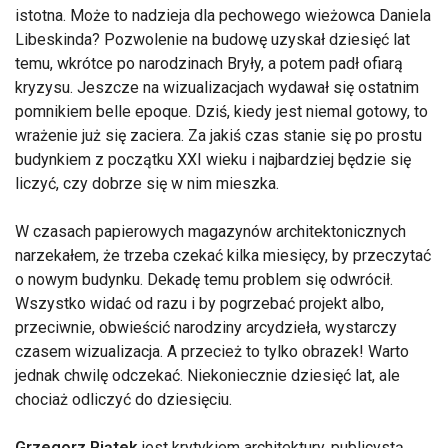
istotna. Może to nadzieja dla pechowego wieżowca Daniela
Libeskinda? Pozwolenie na budowę uzyskał dziesięć lat
temu, wkrótce po narodzinach Bryły, a potem padł ofiarą
kryzysu. Jeszcze na wizualizacjach wydawał się ostatnim
pomnikiem belle epoque. Dziś, kiedy jest niemal gotowy, to
wrażenie już się zaciera. Za jakiś czas stanie się po prostu
budynkiem z początku XXI wieku i najbardziej będzie się
liczyć, czy dobrze się w nim mieszka.
W czasach papierowych magazynów architektonicznych
narzekałem, że trzeba czekać kilka miesięcy, by przeczytać
o nowym budynku. Dekadę temu problem się odwrócił.
Wszystko widać od razu i by pogrzebać projekt albo,
przeciwnie, obwieścić narodziny arcydzieła, wystarczy
czasem wizualizacja. A przecież to tylko obrazek! Warto
jednak chwilę odczekać. Niekoniecznie dziesięć lat, ale
chociaż odliczyć do dziesięciu.
Grzegorz Piątek
jest krytykiem architektury, publicystą,