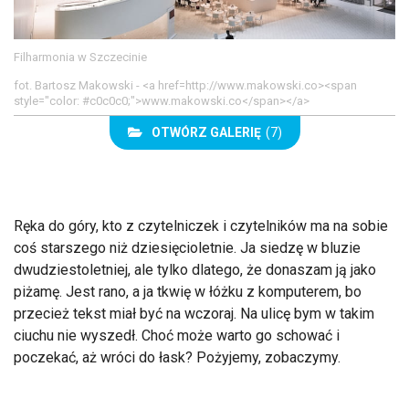
Filharmonia w Szczecinie
fot. Bartosz Makowski - <a href=http://www.makowski.co><span
style="color: #c0c0c0;">www.makowski.co</span></a>
OTWÓRZ GALERIĘ
(7)
Ręka do góry, kto z czytelniczek i czytelników ma na sobie
coś starszego niż dziesięcioletnie. Ja siedzę w bluzie
dwudziestoletniej, ale tylko dlatego, że donaszam ją jako
piżamę. Jest rano, a ja tkwię w łóżku z komputerem, bo
przecież tekst miał być na wczoraj. Na ulicę bym w takim
ciuchu nie wyszedł. Choć może warto go schować i
poczekać, aż wróci do łask? Pożyjemy, zobaczymy.