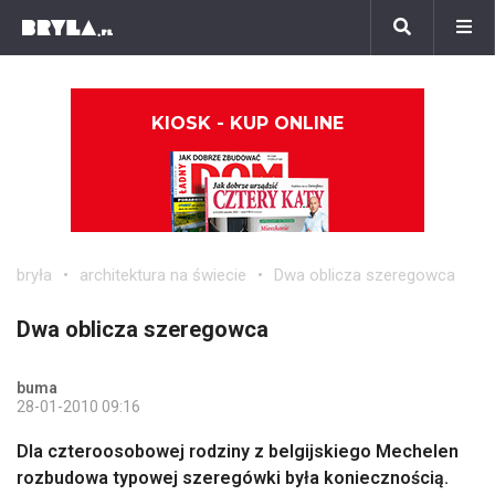
KIOSK - KUP ONLINE
bryła
architektura na świecie
Dwa oblicza szeregowca
Dwa oblicza szeregowca
buma
28-01-2010 09:16
Dla czteroosobowej rodziny z belgijskiego Mechelen
rozbudowa typowej szeregówki była koniecznością.