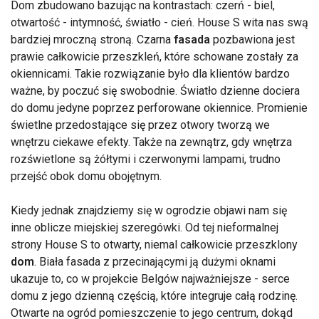
Dom zbudowano bazując na kontrastach: czerń - biel,
otwartość - intymność, światło - cień. House S wita nas swą
bardziej mroczną stroną. Czarna
fasada
pozbawiona jest
prawie całkowicie przeszkleń, które schowane zostały za
okiennicami. Takie rozwiązanie było dla klientów bardzo
ważne, by poczuć się swobodnie. Światło dzienne dociera
do domu jedyne poprzez perforowane okiennice. Promienie
świetlne przedostające się przez otwory tworzą we
wnętrzu ciekawe efekty. Także na zewnątrz, gdy wnętrza
rozświetlone są żółtymi i czerwonymi lampami, trudno
przejść obok domu obojętnym.
Kiedy jednak znajdziemy się w ogrodzie objawi nam się
inne oblicze miejskiej szeregówki. Od tej nieformalnej
strony House S to otwarty, niemal całkowicie przeszklony
dom
. Biała fasada z przecinającymi ją dużymi oknami
ukazuje to, co w projekcie Belgów najważniejsze - serce
domu z jego dzienną częścią, które integruje całą rodzinę.
Otwarte na ogród pomieszczenie to jego centrum, dokąd