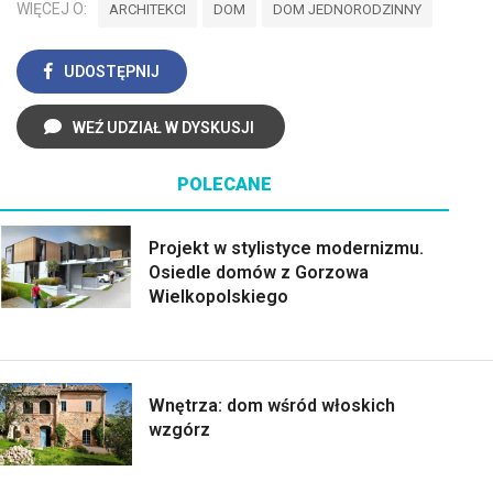
WIĘCEJ O:
ARCHITEKCI
DOM
DOM JEDNORODZINNY
UDOSTĘPNIJ
WEŹ UDZIAŁ W DYSKUSJI
POLECANE
Projekt w stylistyce modernizmu.
Osiedle domów z Gorzowa
Wielkopolskiego
Wnętrza: dom wśród włoskich
wzgórz