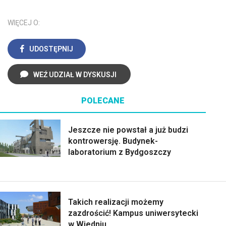
WIĘCEJ O:
UDOSTĘPNIJ
WEŹ UDZIAŁ W DYSKUSJI
POLECANE
Jeszcze nie powstał a już budzi
kontrowersję. Budynek-
laboratorium z Bydgoszczy
Takich realizacji możemy
zazdrościć! Kampus uniwersytecki
w Wiedniu.