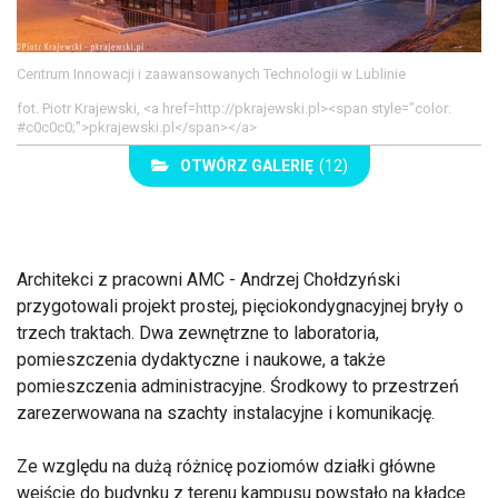
Centrum Innowacji i zaawansowanych Technologii w Lublinie
fot. Piotr Krajewski, <a href=http://pkrajewski.pl><span style="color:
#c0c0c0;">pkrajewski.pl</span></a>
OTWÓRZ GALERIĘ
(12)
Architekci z pracowni AMC - Andrzej Chołdzyński
przygotowali projekt prostej, pięciokondygnacyjnej bryły o
trzech traktach. Dwa zewnętrzne to laboratoria,
pomieszczenia dydaktyczne i naukowe, a także
pomieszczenia administracyjne. Środkowy to przestrzeń
zarezerwowana na szachty instalacyjne i komunikację.
Ze względu na dużą różnicę poziomów działki główne
wejście do budynku z terenu kampusu powstało na kładce