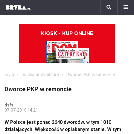
KIOSK - KUP ONLINE
bryła
polska architektura
Dworce PKP w remoncie
Dworce PKP w remoncie
dsfs
07-07-2010 14:21
W Polsce jest ponad 2640 dworców, w tym 1010
działających. Większość w opłakanym stanie. W tym