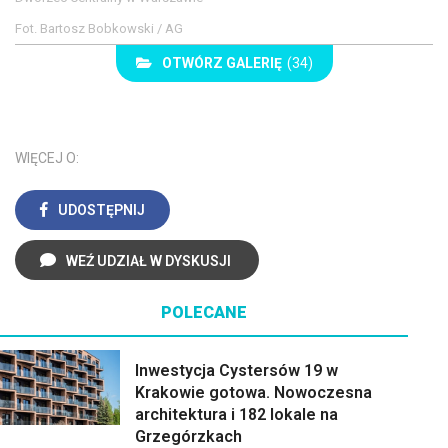
Fot. Bartosz Bobkowski / AG
OTWÓRZ GALERIĘ
(34)
WIĘCEJ O:
UDOSTĘPNIJ
WEŹ UDZIAŁ W DYSKUSJI
POLECANE
Inwestycja Cystersów 19 w
Krakowie gotowa. Nowoczesna
architektura i 182 lokale na
Grzegórzkach