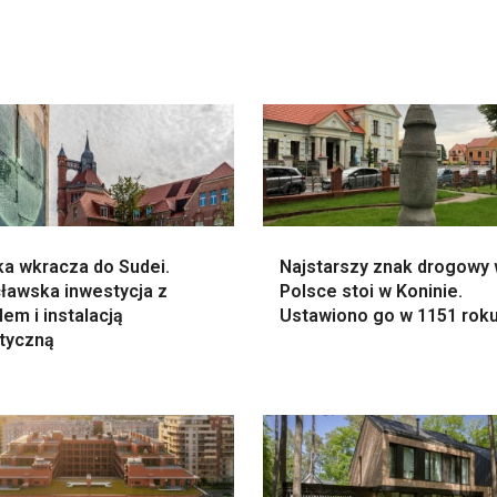
ka wkracza do Sudei.
Najstarszy znak drogowy
ławska inwestycja z
Polsce stoi w Koninie.
em i instalacją
Ustawiono go w 1151 rok
styczną