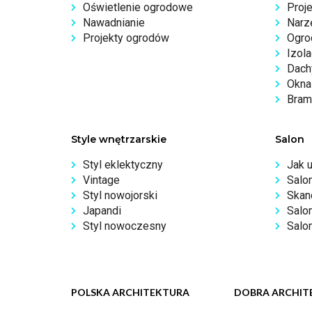
Oświetlenie ogrodowe
Proj
Nawadnianie
Narz
Projekty ogrodów
Ogro
Izola
Dachy
Okna 
Bram
Style wnętrzarskie
Salon
Styl eklektyczny
Jak 
Vintage
Salo
Styl nowojorski
Skan
Japandi
Salo
Styl nowoczesny
Salon
POLSKA ARCHITEKTURA
DOBRA ARCHIT