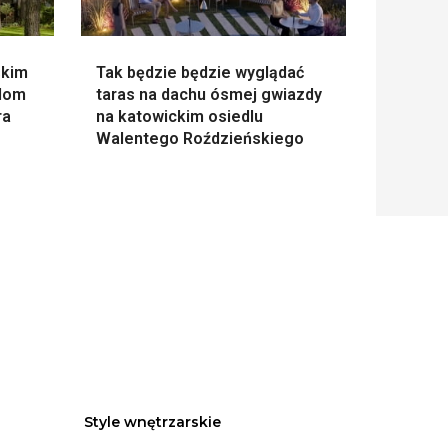
skim
Tak będzie będzie wyglądać
 dom
taras na dachu ósmej gwiazdy
ra
na katowickim osiedlu
Walentego Roździeńskiego
Style wnętrzarskie