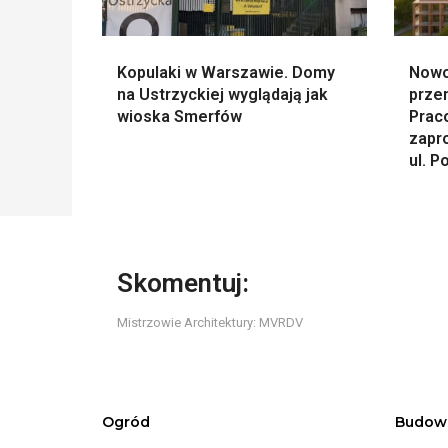
Kopulaki w Warszawie. Domy
Nowo
na Ustrzyckiej wyglądają jak
prze
wioska Smerfów
Prac
zapr
ul. P
Skomentuj:
Mistrzowie Architektury: MVRDV
Ogród
Budow