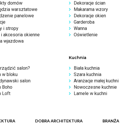
ekty domów
Dekoracje ścian
ędzia warsztatowe
Makarama wzory
dzenie panelowe
Dekoracje okien
cje
Garderoba
 i stropy
Wanna
i akcesoria okienne
Oświetlenie
a wjazdowa
Kuchnia
urządzić salon?
Biała kuchnia
n w bloku
Szara kuchnia
dynawski salon
Aranżacje małej kuchni
n Boho
Nowoczesne kuchnie
 Loft
Lamele w kuchni
EKTURA
DOBRA ARCHITEKTURA
BRANŻA