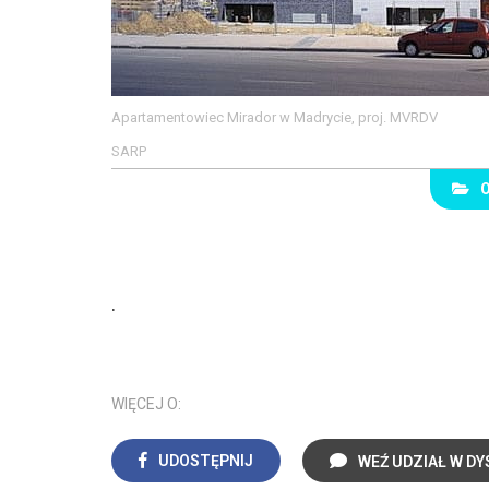
Apartamentowiec Mirador w Madrycie, proj. MVRDV
SARP
.
WIĘCEJ O:
UDOSTĘPNIJ
WEŹ UDZIAŁ W DY