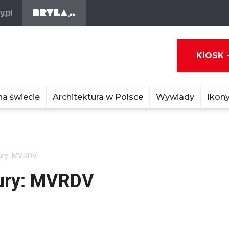
KIOSK 
na świecie
Architektura w Polsce
Wywiady
Ikony
tury: MVRDV
tury: MVRDV