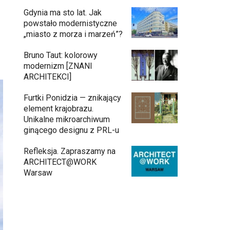
Gdynia ma sto lat. Jak
powstało modernistyczne
h
„miasto z morza i marzeń”?
Bruno Taut: kolorowy
modernizm [ZNANI
ARCHITEKCI]
Furtki Ponidzia — znikający
element krajobrazu.
Unikalne mikroarchiwum
ginącego designu z PRL-u
Refleksja. Zapraszamy na
ARCHITECT@WORK
Warsaw
Architekci zmierzą się z ikoną
11:34
Warszawy. Teatr Wielki – Opera
Narodowa ogłasza konkurs na