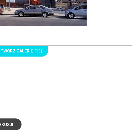
OTWÓRZ GALERIĘ
(13)
SKUSJI