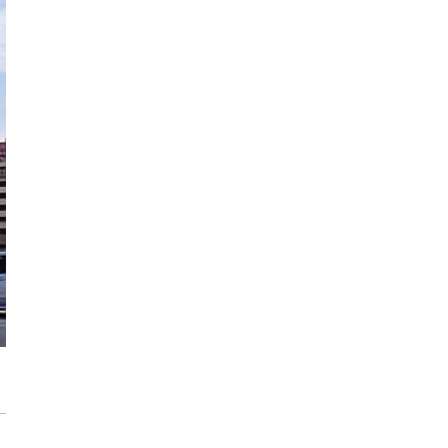
modernizację wnętrz
Max Berg - nie tylko Hala Stulecia.
08:52
Zrealizowane projekty i śmiałe wizje
[ZNANI ARCHITEKCI]
Gdynia oczami "Kacha". Wystawa
Kazimierza Ostrowskiego w Muzeum
Miasta Gdyni
Inwestycja Cystersów 19 w Krakowie
gotowa. Nowoczesna architektura i 182
lokale na Grzegórzkach
Trasa Kaszubska zmienia komunikację
regionu. Droga ekspresowa S6 to jedna z
najważniejszych inwestycji
infrastrukturalnych Pomorza