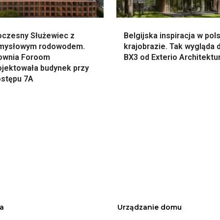
czesny Służewiec z
Belgijska inspiracja w pol
mysłowym rodowodem.
krajobrazie. Tak wygląda
ownia Foroom
BX3 od Exterio Architektu
ojektowała budynek przy
ostępu 7A
a
Urządzanie domu