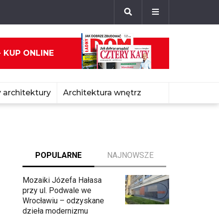
- KUP ONLINE
 architektury
Architektura wnętrz
POPULARNE
NAJNOWSZE
Mozaiki Józefa Hałasa
przy ul. Podwale we
Wrocławiu – odzyskane
dzieła modernizmu