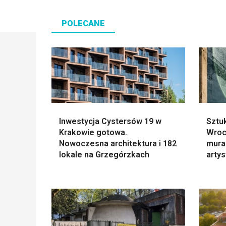
POLECANE
Inwestycja Cystersów 19 w
Sztu
Krakowie gotowa.
Wroc
Nowoczesna architektura i 182
mural
lokale na Grzegórzkach
arty