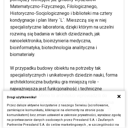
Matematyczno-Fizycznego, Filologicznego,
Historyczno-Socjologicznego i biblioteki ma cztery
kondygnacje i plan litery `L`. Mieszczą się w niej
specjalistyczne laboratoria, dzięki którym na uczelni
rozwiną się badania w takich dziedzinach, jak
nanoelektronika, bioinżynieria medyczna,
bioinformatyka, biotechnologia analityczna i
biomateriały.
W przypadku budowy obiektu na potrzeby tak
specjalistycznych i unikatowych dziedzin nauki, forma
architektoniczna budynku gra mniejszą role -
najważniejsza jest funkcjonalność i techniczne
wyposażenie. Mimo to architekci wprowadzili do
Drogi użytkowniku!
gmachu jedną `ekstrawagancję`, która bez wątpienia
Przez dalsze aktywne korzystanie z naszego Serwisu (scrollowanie,
stanie się elementem rozpoznawczym Centrum. W
zamknięcie komunikatu, kliknięcie na elementy na stronie poza
komunikatem) bez zmian ustawień w zakresie prywatności, wyrażasz zgodę
głównym holu tuż nad głowami użytkowników zawisło
na przetwarzanie danych osobowych przez Pressland S.A. i Zaufanych
bowiem wielkie... jajo.
Partnerów Pressland S.A. do celów marketingowych , w szczególności na