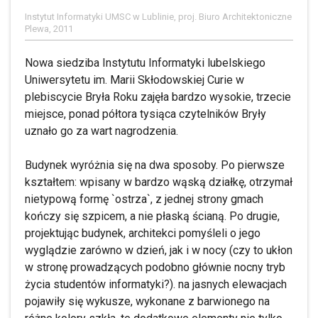
Instytut Informatyki UMSC w Lublinie, proj. Biuro Architektoniczne
Plewa, 2011
Nowa siedziba Instytutu Informatyki lubelskiego
Uniwersytetu im. Marii Skłodowskiej Curie w
plebiscycie Bryła Roku zajęła bardzo wysokie, trzecie
miejsce, ponad półtora tysiąca czytelników Bryły
uznało go za wart nagrodzenia.
Budynek wyróżnia się na dwa sposoby. Po pierwsze
kształtem: wpisany w bardzo wąską działkę, otrzymał
nietypową formę `ostrza`, z jednej strony gmach
kończy się szpicem, a nie płaską ścianą. Po drugie,
projektując budynek, architekci pomyśleli o jego
wyglądzie zarówno w dzień, jak i w nocy (czy to ukłon
w stronę prowadzących podobno głównie nocny tryb
życia studentów informatyki?). na jasnych elewacjach
pojawiły się wykusze, wykonane z barwionego na