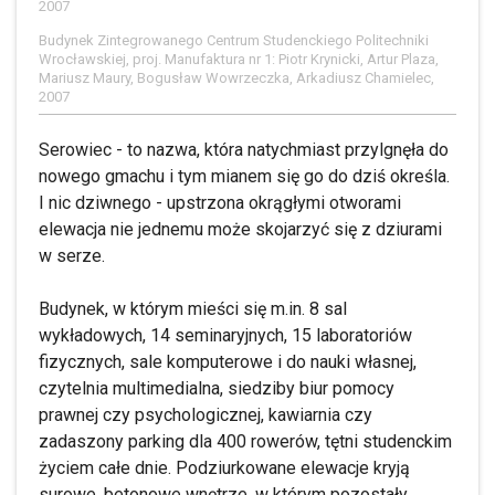
2007
Budynek Zintegrowanego Centrum Studenckiego Politechniki
Wrocławskiej, proj. Manufaktura nr 1: Piotr Krynicki, Artur Plaza,
Mariusz Maury, Bogusław Wowrzeczka, Arkadiusz Chamielec,
2007
Serowiec - to nazwa, która natychmiast przylgnęła do
nowego gmachu i tym mianem się go do dziś określa.
I nic dziwnego - upstrzona okrągłymi otworami
elewacja nie jednemu może skojarzyć się z dziurami
w serze.
Budynek, w którym mieści się m.in. 8 sal
wykładowych, 14 seminaryjnych, 15 laboratoriów
fizycznych, sale komputerowe i do nauki własnej,
czytelnia multimedialna, siedziby biur pomocy
prawnej czy psychologicznej, kawiarnia czy
zadaszony parking dla 400 rowerów, tętni studenckim
życiem całe dnie. Podziurkowane elewacje kryją
surowe, betonowe wnętrze, w którym pozostały