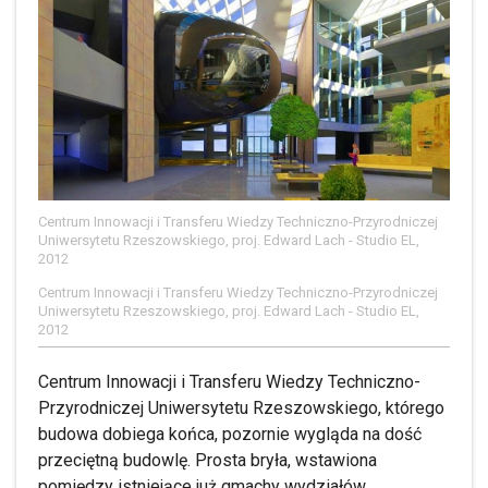
Centrum Innowacji i Transferu Wiedzy Techniczno-Przyrodniczej
Uniwersytetu Rzeszowskiego, proj. Edward Lach - Studio EL,
2012
Centrum Innowacji i Transferu Wiedzy Techniczno-Przyrodniczej
Uniwersytetu Rzeszowskiego, proj. Edward Lach - Studio EL,
2012
Centrum Innowacji i Transferu Wiedzy Techniczno-
Przyrodniczej Uniwersytetu Rzeszowskiego, którego
budowa dobiega końca, pozornie wygląda na dość
przeciętną budowlę. Prosta bryła, wstawiona
pomiędzy istniejące już gmachy wydziałów