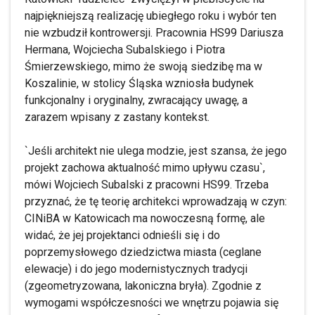
najpiękniejszą realizację ubiegłego roku i wybór ten
nie wzbudził kontrowersji. Pracownia HS99 Dariusza
Hermana, Wojciecha Subalskiego i Piotra
Śmierzewskiego, mimo że swoją siedzibę ma w
Koszalinie, w stolicy Śląska wzniosła budynek
funkcjonalny i oryginalny, zwracający uwagę, a
zarazem wpisany z zastany kontekst.
`Jeśli architekt nie ulega modzie, jest szansa, że jego
projekt zachowa aktualność mimo upływu czasu`,
mówi Wojciech Subalski z pracowni HS99. Trzeba
przyznać, że tę teorię architekci wprowadzają w czyn:
CINiBA w Katowicach ma nowoczesną formę, ale
widać, że jej projektanci odnieśli się i do
poprzemysłowego dziedzictwa miasta (ceglane
elewacje) i do jego modernistycznych tradycji
(zgeometryzowana, lakoniczna bryła). Zgodnie z
wymogami współczesności we wnętrzu pojawia się