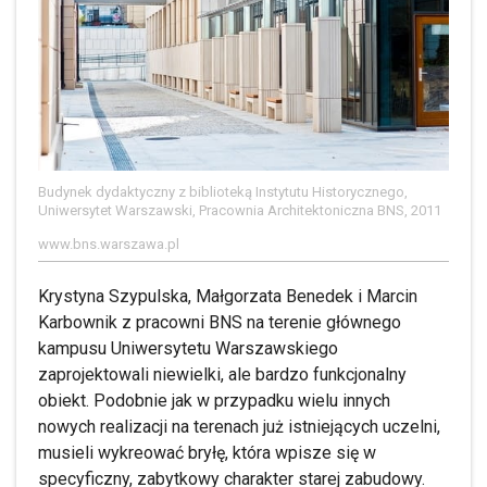
Budynek dydaktyczny z biblioteką Instytutu Historycznego,
Uniwersytet Warszawski, Pracownia Architektoniczna BNS, 2011
www.bns.warszawa.pl
Krystyna Szypulska, Małgorzata Benedek i Marcin
Karbownik z pracowni BNS na terenie głównego
kampusu Uniwersytetu Warszawskiego
zaprojektowali niewielki, ale bardzo funkcjonalny
obiekt. Podobnie jak w przypadku wielu innych
nowych realizacji na terenach już istniejących uczelni,
musieli wykreować bryłę, która wpisze się w
specyficzny, zabytkowy charakter starej zabudowy.