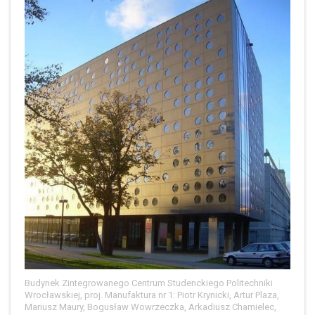
Budynek Zintegrowanego Centrum Studenckiego Politechniki
Wrocławskiej, proj. Manufaktura nr 1: Piotr Krynicki, Artur Plaza,
Mariusz Maury, Bogusław Wowrzeczka, Arkadiusz Chamielec,