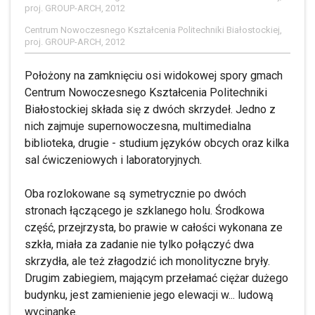
proj. GROUP-ARCH, 2012
Centrum Nowoczesnego Kształcenia Politechniki Białostockiej,
proj. GROUP-ARCH, 2012
Położony na zamknięciu osi widokowej spory gmach
Centrum Nowoczesnego Kształcenia Politechniki
Białostockiej składa się z dwóch skrzydeł. Jedno z
nich zajmuje supernowoczesna, multimedialna
biblioteka, drugie - studium języków obcych oraz kilka
sal ćwiczeniowych i laboratoryjnych.
Oba rozlokowane są symetrycznie po dwóch
stronach łączącego je szklanego holu. Środkowa
część, przejrzysta, bo prawie w całości wykonana ze
szkła, miała za zadanie nie tylko połączyć dwa
skrzydła, ale też złagodzić ich monolityczne bryły.
Drugim zabiegiem, mającym przełamać ciężar dużego
budynku, jest zamienienie jego elewacji w... ludową
wycinankę.