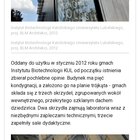
Instytut Biotechnologii Katolickiego Uniwersytetu Lubelskiego,
proj. BLM Architekci, 2012
Instytut Biotechnologii Katolickiego Uniwersytetu Lubelskiego,
proj. BLM Architekci, 2012
Oddany do użytku w styczniu 2012 roku gmach
Instytutu Biotechnologii KUL od początku istnienia
zbierał pochlebne opinie. Budynek ma pięć
kondygnacji, a założono go na planie trójkąta - gmach
składa się z trzech skrzydeł, zgrupowanych wokół
wewnętrznego, przekrytego szklanym dachem
dziedzińca. Dwa skrzydła zajmują laboratoria wraz z
niezbędnymi zapleczami technicznymi, trzecie
zapełniły sale dydaktyczne.