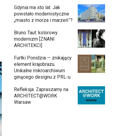
Gdynia ma sto lat. Jak
powstało modernistyczne
„miasto z morza i marzeń”?
Bruno Taut: kolorowy
modernizm [ZNANI
ARCHITEKCI]
Furtki Ponidzia — znikający
element krajobrazu.
Unikalne mikroarchiwum
ginącego designu z PRL-u
Refleksja. Zapraszamy na
ARCHITECT@WORK
Warsaw
Gdynia oczami "Kacha". Wystawa
Kazimierza Ostrowskiego w Muzeum
Miasta Gdyni