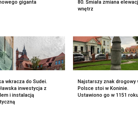
nowego giganta
80. Śmiała zmiana elewacji
wnętrz
ka wkracza do Sudei.
Najstarszy znak drogowy
ławska inwestycja z
Polsce stoi w Koninie.
em i instalacją
Ustawiono go w 1151 rok
styczną