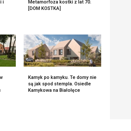
 i
Metamorfoza kostki z lat 70.
[DOM KOSTKA]
 w
Kamyk po kamyku. Te domy nie
są jak spod stempla. Osiedle
u
Kamykowa na Białołęce