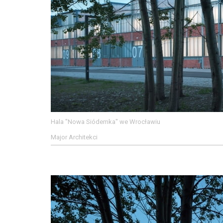
Hala "Nowa Siódemka" we Wrocławiu
Major Architekci