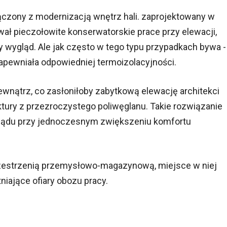
czony z modernizacją wnętrz hali. zaprojektowany w
ł pieczołowite konserwatorskie prace przy elewacji,
y wygląd. Ale jak często w tego typu przypadkach bywa -
apewniała odpowiedniej termoizolacyjności.
ewnątrz, co zasłoniłoby zabytkową elewację architekci
tury z przezroczystego poliwęglanu. Takie rozwiązanie
glądu przy jednoczesnym zwiększeniu komfortu
rzestrzenią przemysłowo-magazynową, miejsce w niej
iające ofiary obozu pracy.