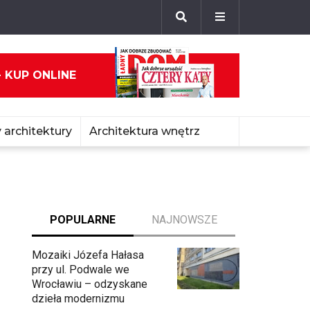
- KUP ONLINE
 architektury
Architektura wnętrz
POPULARNE
NAJNOWSZE
Mozaiki Józefa Hałasa
przy ul. Podwale we
Wrocławiu – odzyskane
dzieła modernizmu