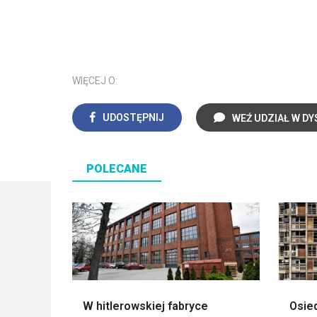
WIĘCEJ O:
UDOSTĘPNIJ
WEŹ UDZIAŁ W DY
POLECANE
W hitlerowskiej fabryce
Osied