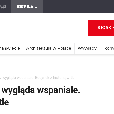
KIOSK 
na świecie
Architektura w Polsce
Wywiady
Ikony
wygląda wspaniale. Budynek z historią w tle
 wygląda wspaniale.
tle