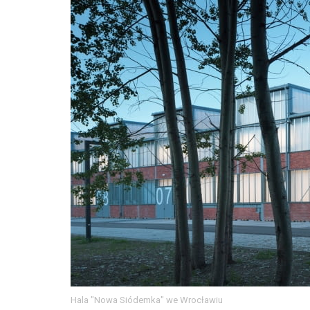
Hala "Nowa Siódemka" we Wrocławiu