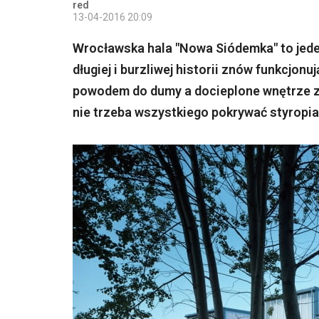
red
13-04-2016 20:09
Wrocławska hala "Nowa Siódemka" to jeden
długiej i burzliwej historii znów funkcjo
powodem do dumy a docieplone wnętrze z
nie trzeba wszystkiego pokrywać styropi