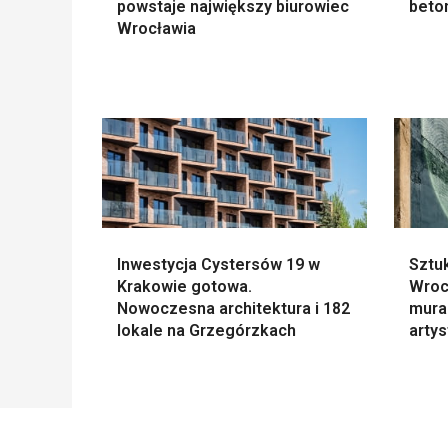
powstaje największy biurowiec
beto
Wrocławia
Inwestycja Cystersów 19 w
Sztu
Krakowie gotowa.
Wroc
Nowoczesna architektura i 182
mural
lokale na Grzegórzkach
arty