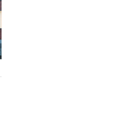
Inwestycja Cystersów 19 w Krakowie
gotowa. Nowoczesna architektura i 182
lokale na Grzegórzkach
Trasa Kaszubska zmienia komunikację
regionu. Droga ekspresowa S6 to jedna z
najważniejszych inwestycji
infrastrukturalnych Pomorza
Atomium w Brukseli. Miało zostać
rozebrane a stało się symbolem miasta
[IKONY ARCHITEKTURY]
Sztuka wkracza do Sudei. Wrocławska
inwestycja z muralem i instalacją
artystyczną