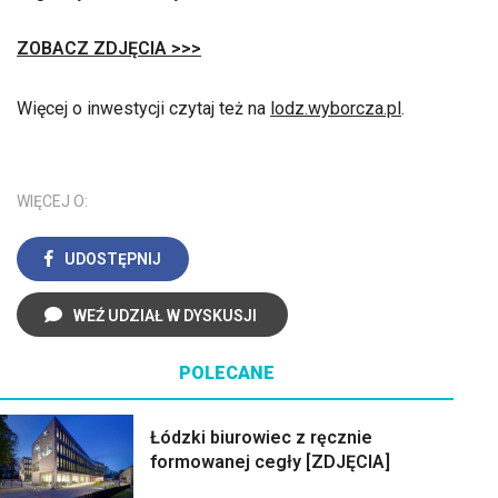
ZOBACZ ZDJĘCIA >>>
Więcej o inwestycji czytaj też na
lodz.wyborcza.pl
.
WIĘCEJ O:
UDOSTĘPNIJ
WEŹ UDZIAŁ W DYSKUSJI
POLECANE
Łódzki biurowiec z ręcznie
formowanej cegły [ZDJĘCIA]