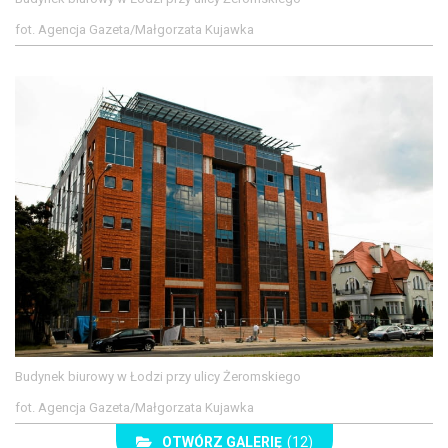
fot. Agencja Gazeta/Małgorzata Kujawka
Budynek biurowy w Łodzi przy ulicy Żeromskiego
fot. Agencja Gazeta/Małgorzata Kujawka
OTWÓRZ GALERIĘ
(12)