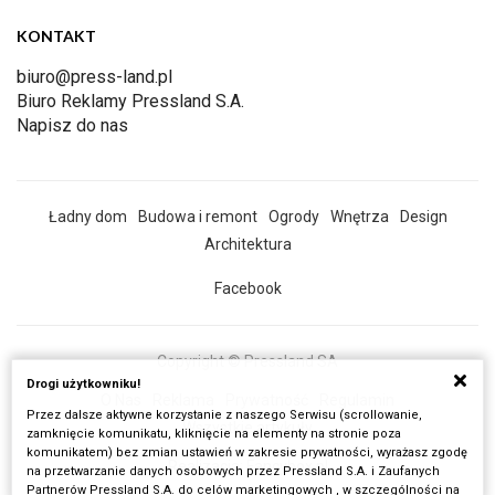
KONTAKT
biuro@press-land.pl
Biuro Reklamy Pressland S.A.
Napisz do nas
Ładny dom
Budowa i remont
Ogrody
Wnętrza
Design
Architektura
Facebook
Copyright © Pressland SA
Drogi użytkowniku!
O Nas
Reklama
Prywatność
Regulamin
Przez dalsze aktywne korzystanie z naszego Serwisu (scrollowanie,
Wszystkie artykuły
zamknięcie komunikatu, kliknięcie na elementy na stronie poza
komunikatem) bez zmian ustawień w zakresie prywatności, wyrażasz zgodę
Realizacja:
Fancybox.pl
na przetwarzanie danych osobowych przez Pressland S.A. i Zaufanych
Partnerów Pressland S.A. do celów marketingowych , w szczególności na