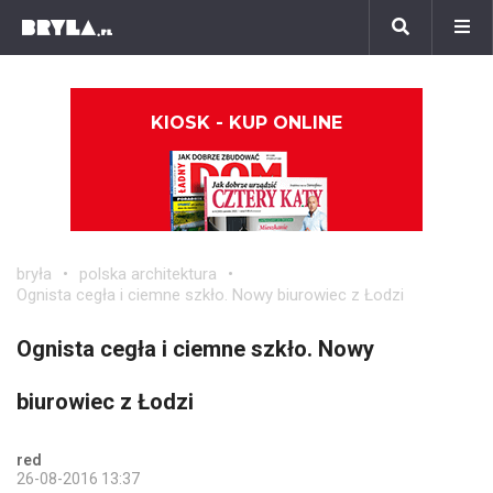
KIOSK - KUP ONLINE
bryła
polska architektura
Ognista cegła i ciemne szkło. Nowy biurowiec z Łodzi
Ognista cegła i ciemne szkło. Nowy
biurowiec z Łodzi
red
26-08-2016 13:37