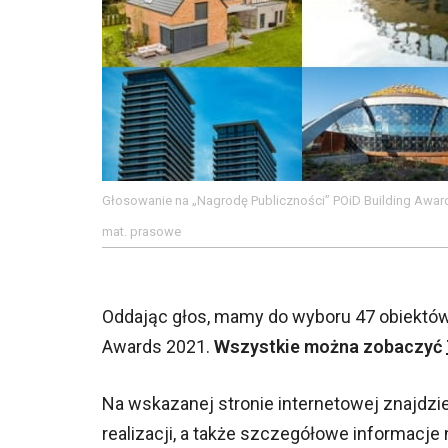
Głosowanie na „Nagrodę Publiczności” POiD Building Awar
mat. prasowe
Oddając głos, mamy do wyboru 47 obiektów, 
Awards 2021.
Wszystkie można zobaczyć
Na wskazanej stronie internetowej znajdz
realizacji, a także szczegółowe informac