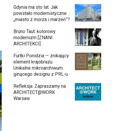
Gdynia ma sto lat. Jak
powstało modernistyczne
„miasto z morza i marzeń”?
Bruno Taut: kolorowy
modernizm [ZNANI
ARCHITEKCI]
Furtki Ponidzia — znikający
element krajobrazu.
Unikalne mikroarchiwum
ginącego designu z PRL-u
Refleksja. Zapraszamy na
ARCHITECT@WORK
Warsaw
Architekci zmierzą się z ikoną
11:34
Warszawy. Teatr Wielki – Opera
Narodowa ogłasza konkurs na