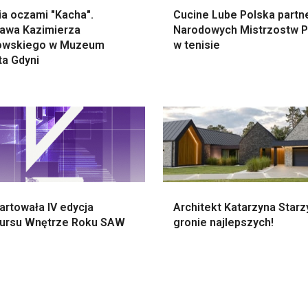
ia oczami "Kacha".
Cucine Lube Polska part
awa Kazimierza
Narodowych Mistrzostw P
owskiego w Muzeum
w tenisie
ta Gdyni
artowała IV edycja
Architekt Katarzyna Starz
ursu Wnętrze Roku SAW
gronie najlepszych!