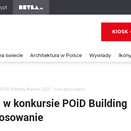
KIOSK 
na świecie
Architektura w Polsce
Wywiady
Ikony
 POiD Building Awards 2021: trwa głosowanie
 w konkursie POiD Building
łosowanie