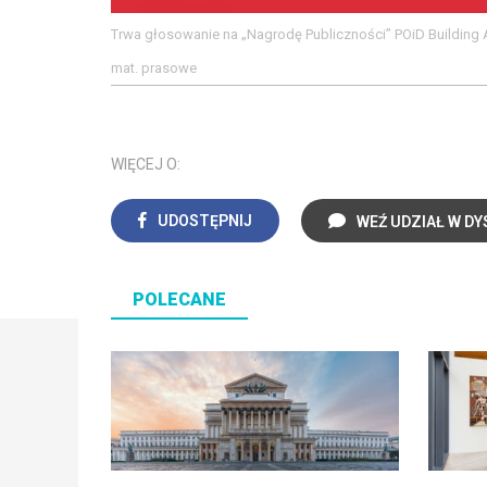
Trwa głosowanie na „Nagrodę Publiczności” POiD Building
mat. prasowe
WIĘCEJ O:
UDOSTĘPNIJ
WEŹ UDZIAŁ W DY
POLECANE