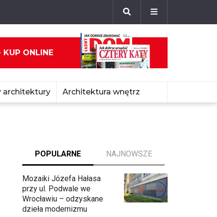
- KUP ONLINE
 architektury
Architektura wnętrz
POPULARNE
NAJNOWSZE
Mozaiki Józefa Hałasa
przy ul. Podwale we
Wrocławiu – odzyskane
dzieła modernizmu