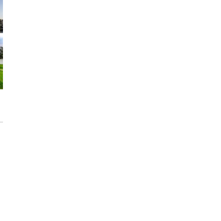
modernizację wnętrz
Max Berg - nie tylko Hala Stulecia.
08:52
Zrealizowane projekty i śmiałe wizje
[ZNANI ARCHITEKCI]
Gdynia oczami "Kacha". Wystawa
Kazimierza Ostrowskiego w Muzeum
Miasta Gdyni
Inwestycja Cystersów 19 w Krakowie
gotowa. Nowoczesna architektura i 182
lokale na Grzegórzkach
Trasa Kaszubska zmienia komunikację
regionu. Droga ekspresowa S6 to jedna z
najważniejszych inwestycji
infrastrukturalnych Pomorza