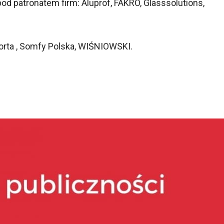
od patronatem firm: Aluprof, FAKRO, Glasssolutions,
Porta , Somfy Polska, WIŚNIOWSKI.