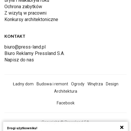
Bryła i Makabryła roku
Ochrona zabytków
Z wizytą w pracowni
Konkursy architektoniczne
KONTAKT
biuro@press-land.pl
Biuro Reklamy Pressland S.A.
Napisz do nas
Ładny dom
Budowa i remont
Ogrody
Wnętrza
Design
Architektura
Facebook
Copyright © Pressland SA
Drogi użytkowniku!