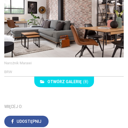
Narożnik Marawi
BRW
OTWÓRZ GALERIĘ
(8)
WIĘCEJ O:
UDOSTĘPNIJ