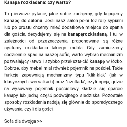
Kanapa rozkładana: czy warto?
To pierwsze pytanie, jakie sobie zadajemy, gdy kupujemy
kanapę do salonu
. Jeśli nasz salon pełni też rolę sypialni
lub po prostu chcemy mieć dodatkowe miejsce do spania
dla gościa, decydujemy się na
kanapę
rozkładaną
. I tu, w
zależności od przeznaczenia, proponowane są różne
systemy rozkładania takiego mebla. Gdy zamierzamy
codziennie spać na naszej sofie, warto wybrać mechanizm
pozwalający łatwo i szybko przekształcić
kanapę
w łóżko.
Dobrze, aby mebel miał również pojemnik na pościel. Takie
funkcje zapewniają mechanizmy typu "klik-klak" (jak w
klasycznych wersalkach) oraz "szuflada", czyli opcja, gdzie
na wysuwany pojemnik pościelowy kładzie się oparcie
kanapy lub jedną część podwójnego siedziska. Pozostałe
sposoby rozkładania nadają się głównie do sporadycznego
używania, czyli dla gości.
Sofa dla dwojga
>>