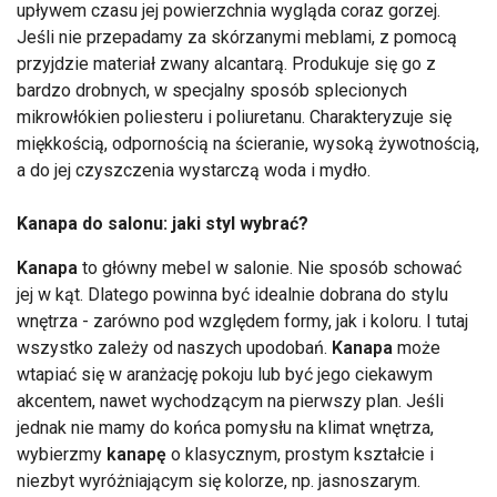
upływem czasu jej powierzchnia wygląda coraz gorzej.
Jeśli nie przepadamy za skórzanymi meblami, z pomocą
przyjdzie materiał zwany alcantarą. Produkuje się go z
bardzo drobnych, w specjalny sposób splecionych
mikrowłókien poliesteru i poliuretanu. Charakteryzuje się
miękkością, odpornością na ścieranie, wysoką żywotnością,
a do jej czyszczenia wystarczą woda i mydło.
Kanapa do salonu: jaki styl wybrać?
Kanapa
to główny mebel w salonie. Nie sposób schować
jej w kąt. Dlatego powinna być idealnie dobrana do stylu
wnętrza - zarówno pod względem formy, jak i koloru. I tutaj
wszystko zależy od naszych upodobań.
Kanapa
może
wtapiać się w aranżację pokoju lub być jego ciekawym
akcentem, nawet wychodzącym na pierwszy plan. Jeśli
jednak nie mamy do końca pomysłu na klimat wnętrza,
wybierzmy
kanapę
o klasycznym, prostym kształcie i
niezbyt wyróżniającym się kolorze, np. jasnoszarym.