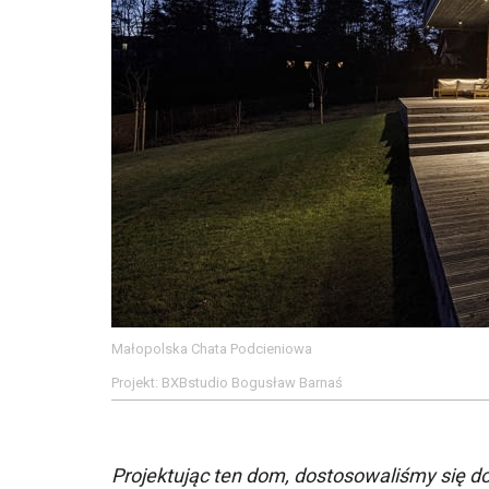
Małopolska Chata Podcieniowa
Projekt: BXBstudio Bogusław Barnaś
Projektując ten dom, dostosowaliśmy się d