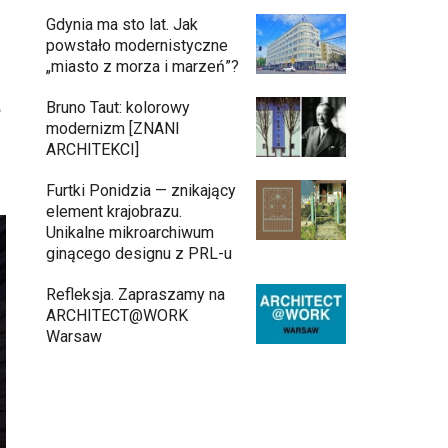
Gdynia ma sto lat. Jak
powstało modernistyczne
„miasto z morza i marzeń”?
Bruno Taut: kolorowy
e
modernizm [ZNANI
ARCHITEKCI]
Furtki Ponidzia — znikający
element krajobrazu.
Unikalne mikroarchiwum
ginącego designu z PRL-u
Refleksja. Zapraszamy na
ARCHITECT@WORK
Warsaw
Architekci zmierzą się z ikoną
11:34
Warszawy. Teatr Wielki – Opera
Narodowa ogłasza konkurs na