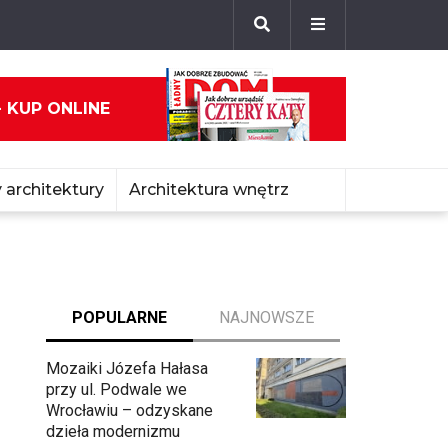
- KUP ONLINE
 architektury
Architektura wnętrz
POPULARNE
NAJNOWSZE
Mozaiki Józefa Hałasa
przy ul. Podwale we
Wrocławiu – odzyskane
dzieła modernizmu