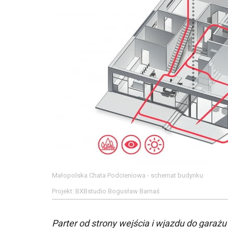
Małopolska Chata Podcieniowa - schemat budynku
Projekt: BXBstudio Bogusław Barnaś
Parter od strony wejścia i wjazdu do garaż