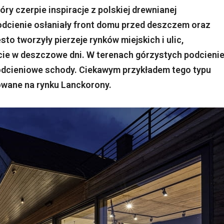
y czerpie inspiracje z polskiej drewnianej
odcienie osłaniały front domu przed deszczem oraz
o tworzyły pierzeje rynków miejskich i ulic,
cie w deszczowe dni. W terenach górzystych podcieni
podcieniowe schody. Ciekawym przykładem tego typu
owane na rynku Lanckorony.