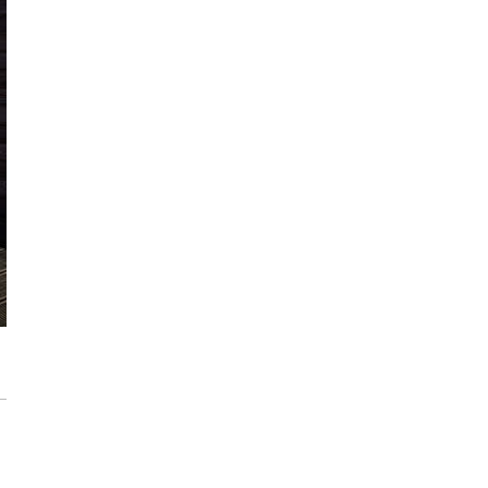
modernizację wnętrz
Max Berg - nie tylko Hala Stulecia.
08:52
Zrealizowane projekty i śmiałe wizje
[ZNANI ARCHITEKCI]
Gdynia oczami "Kacha". Wystawa
Kazimierza Ostrowskiego w Muzeum
Miasta Gdyni
Inwestycja Cystersów 19 w Krakowie
gotowa. Nowoczesna architektura i 182
lokale na Grzegórzkach
Trasa Kaszubska zmienia komunikację
regionu. Droga ekspresowa S6 to jedna z
najważniejszych inwestycji
infrastrukturalnych Pomorza