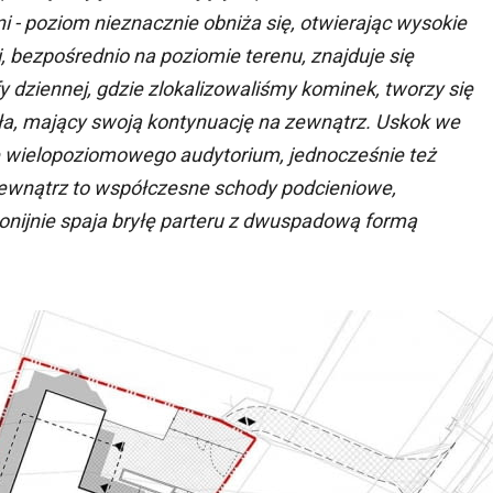
lni - poziom nieznacznie obniża się, otwierając wysokie
, bezpośrednio na poziomie terenu, znajduje się
fy dziennej, gdzie zlokalizowaliśmy kominek, tworzy się
zkła, mający swoją kontynuację na zewnątrz. Uskok we
ę wielopoziomowego audytorium, jednocześnie też
 zewnątrz to współczesne schody podcieniowe,
monijnie spaja bryłę parteru z dwuspadową formą