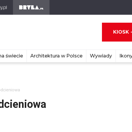
KIOSK 
na świecie
Architektura w Polsce
Wywiady
Ikony
odcieniowa
dcieniowa