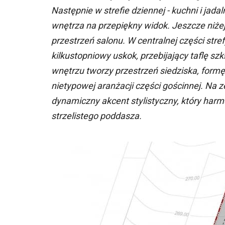
Następnie w strefie dziennej - kuchni i jada
wnętrza na przepiękny widok. Jeszcze niżej
przestrzeń salonu. W centralnej części stre
kilkustopniowy uskok, przebijający taflę s
wnętrzu tworzy przestrzeń siedziska, form
nietypowej aranżacji części gościnnej. Na
dynamiczny akcent stylistyczny, który har
strzelistego poddasza.