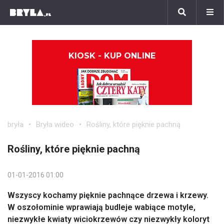
KIOSK - KUP ONLINE
bryła
Bryła wideo
Rośliny, które pięknie pachną
Rośliny, które pięknie pachną
01-01-2016 01:00
Wszyscy kochamy pięknie pachnące drzewa i krzewy.
W oszołominie wprawiają budleje wabiące motyle,
niezwykłe kwiaty wiciokrzewów czy niezwykły koloryt