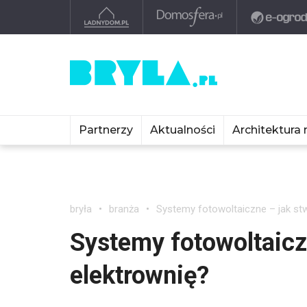
Partnerzy
Aktualności
Architektura 
bryła
branża
Systemy fotowoltaiczne – jak s
Systemy fotowoltaic
elektrownię?