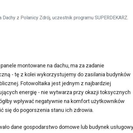
ila Dachy z Polanicy Zdrój, uczestnik programu SUPERDEKARZ.
są panele montowane na dachu, ma za zadanie
czną - tę z kolei wykorzystujemy do zasilania budynków
icznej. Fotowoltaika jest jednym z najbardziej
ących energię - nie wytwarza przy okazji toksycznych
y mógłby wpływać negatywnie na komfort użytkowników
ć się do pogorszenia stanu ich zdrowia.
ebowało dane gospodarstwo domowe lub budynek usługowy