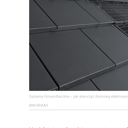
Systemy fotowoltaiczne – jak stworzyć domową elektrown
BMI BRAAS