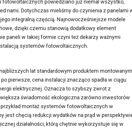
i fotowoltaicznych powiedziano już niemal wszystko,
rzed nami. Dotychczas mieliśmy do czynienia z panelami 
ię jego integralną częścią. Najnowocześniejsze modele
chowe, dzięki czemu stanowią dodatkowy element
e paneli w takiej formie czyni też dekarzy ważnymi
nstalacją systemów fotowoltaicznych.
 najbliższych lat standardowym produktem montowany
 po pierwsze, cena instalacji znacząco spadła w ciągu
 energii elektrycznej. Oznacza to szybszy zwrot z
t większa świadomość ekologiczna zarówno inwestorów
Na przykład montaż systemów fotowoltaicznych w
y jest chęcią redukcji wydatków na prąd w perspektywi
icznej działalności, którą chętnie wykorzystuje się w