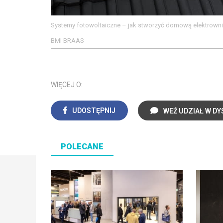
Systemy fotowoltaiczne – jak stworzyć domową elektrown
BMI BRAAS
WIĘCEJ O:
UDOSTĘPNIJ
WEŹ UDZIAŁ W DY
POLECANE