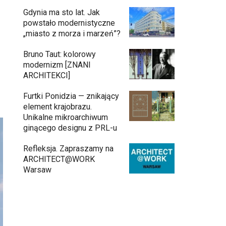
Gdynia ma sto lat. Jak
powstało modernistyczne
„miasto z morza i marzeń”?
Bruno Taut: kolorowy
modernizm [ZNANI
ARCHITEKCI]
Furtki Ponidzia — znikający
element krajobrazu.
Unikalne mikroarchiwum
ginącego designu z PRL-u
Refleksja. Zapraszamy na
ARCHITECT@WORK
Warsaw
Architekci zmierzą się z ikoną Warszawy.
Teatr Wielki – Opera Narodowa ogłasza
konkurs na modernizację wnętrz