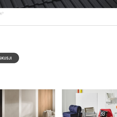
ię?
SKUSJI