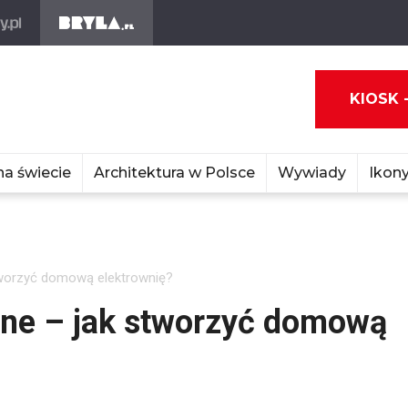
KIOSK 
na świecie
Architektura w Polsce
Wywiady
Ikony
tworzyć domową elektrownię?
zne – jak stworzyć domową