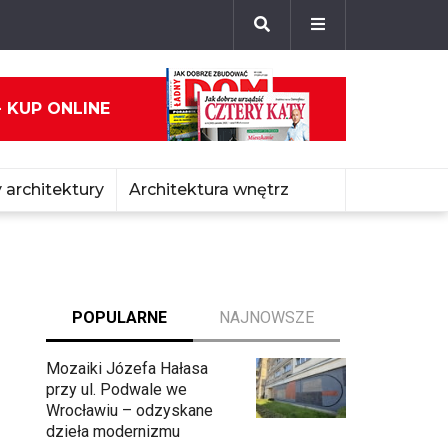
- KUP ONLINE
 architektury
Architektura wnętrz
POPULARNE
NAJNOWSZE
Mozaiki Józefa Hałasa
przy ul. Podwale we
Wrocławiu – odzyskane
dzieła modernizmu