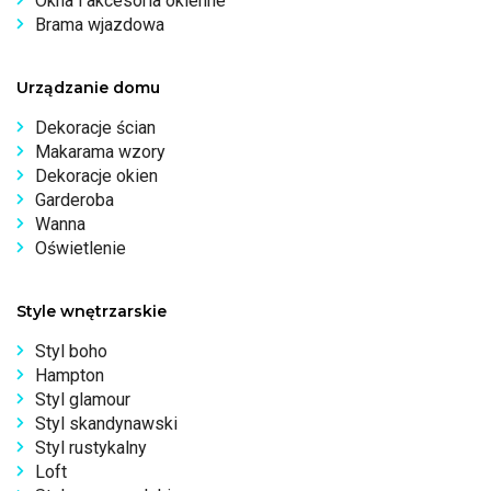
Okna i akcesoria okienne
Brama wjazdowa
Urządzanie domu
Dekoracje ścian
Makarama wzory
Dekoracje okien
Garderoba
Wanna
Oświetlenie
Style wnętrzarskie
Styl boho
Hampton
Styl glamour
Styl skandynawski
Styl rustykalny
Loft