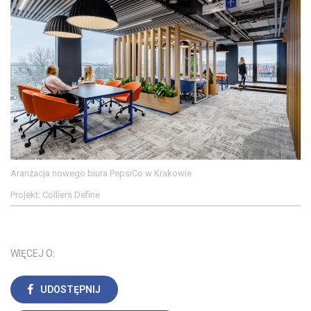
Aranżacja nowego biura PepsiCo w Krakowie
Projekt: Colliers Define
WIĘCEJ O:
UDOSTĘPNIJ