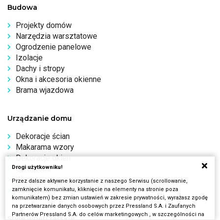
Budowa
Projekty domów
Narzędzia warsztatowe
Ogrodzenie panelowe
Izolacje
Dachy i stropy
Okna i akcesoria okienne
Brama wjazdowa
Urządzanie domu
Dekoracje ścian
Makarama wzory
Dekoracje okien
Drogi użytkowniku!
Garderoba
Wanna
Przez dalsze aktywne korzystanie z naszego Serwisu (scrollowanie,
Oświetlenie
zamknięcie komunikatu, kliknięcie na elementy na stronie poza
komunikatem) bez zmian ustawień w zakresie prywatności, wyrażasz zgodę
na przetwarzanie danych osobowych przez Pressland S.A. i Zaufanych
Partnerów Pressland S.A. do celów marketingowych , w szczególności na
Style wnętrzarskie