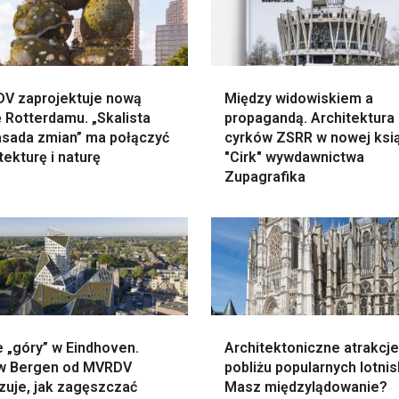
V zaprojektuje nową
Między widowiskiem a
 Rotterdamu. „Skalista
propagandą. Architektura
sada zmian” ma połączyć
cyrków ZSRR w nowej ksi
tekturę i naturę
"Cirk" wywdawnictwa
Zupagrafika
 „góry” w Eindhoven.
Architektoniczne atrakcj
w Bergen od MVRDV
pobliżu popularnych lotnis
zuje, jak zagęszczać
Masz międzylądowanie?