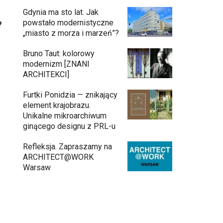
Gdynia ma sto lat. Jak
powstało modernistyczne
?
„miasto z morza i marzeń”?
Bruno Taut: kolorowy
modernizm [ZNANI
ARCHITEKCI]
Furtki Ponidzia — znikający
element krajobrazu.
Unikalne mikroarchiwum
ginącego designu z PRL-u
Refleksja. Zapraszamy na
ARCHITECT@WORK
Warsaw
Architekci zmierzą się z ikoną Warszawy.
Teatr Wielki – Opera Narodowa ogłasza
konkurs na modernizację wnętrz