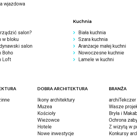
a wjazdowa
Kuchnia
urządzić salon?
Biała kuchnia
n w bloku
Szara kuchnia
dynawski salon
Aranżacje małej kuchni
n Boho
Nowoczesne kuchnie
 Loft
Lamele w kuchni
EKTURA
DOBRA ARCHITEKTURA
BRANŻA
inne
Ikony architektury
archiTekczer
Muzea
Wasze proje
Kościoły
Bryła i Makab
Wieżowce
Ochrona zab
Hotele
Z wizytą w p
Nowe inwestycje
Konkursy arc