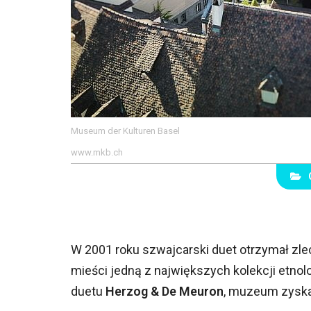
Museum der Kulturen Basel
www.mkb.ch
W 2001 roku szwajcarski duet otrzymał zle
mieści jedną z największych kolekcji etnol
duetu
Herzog & De Meuron
, muzeum zyska