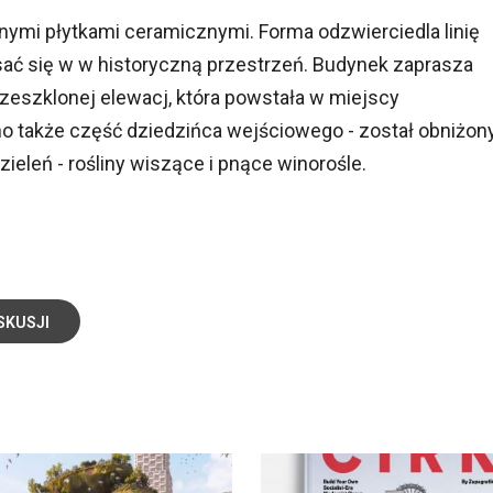
onymi płytkami ceramicznymi. Forma odzwierciedla linię
ać się w w historyczną przestrzeń. Budynek zaprasza
eszklonej elewacj, która powstała w miejscy
o także część dziedzińca wejściowego - został obniżon
zieleń - rośliny wiszące i pnące winorośle.
SKUSJI