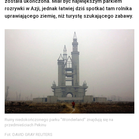
została ukończona. Miał być największym parkiem
rozrywki w Azji, jednak łatwiej dziś spotkać tam rolnika
uprawiającego ziemię, niż turystę szukającego zabawy.
Ruiny niedokończonego parku "Wonderland" znajdują się na
przedmieściach Pekinu
Fot. DAVID GRAY REUTERS