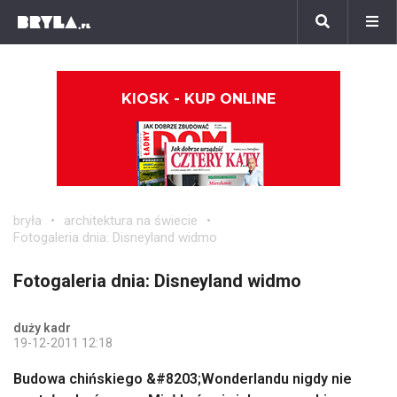
KIOSK - KUP ONLINE
bryła
architektura na świecie
Fotogaleria dnia: Disneyland widmo
Fotogaleria dnia: Disneyland widmo
duży kadr
19-12-2011 12:18
Budowa chińskiego &#8203;Wonderlandu nigdy nie