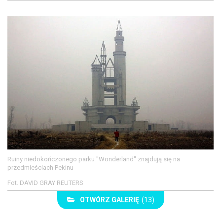
Ruiny niedokończonego parku "Wonderland" znajdują się na
przedmieściach Pekinu
Fot. DAVID GRAY REUTERS
OTWÓRZ GALERIĘ
(13)