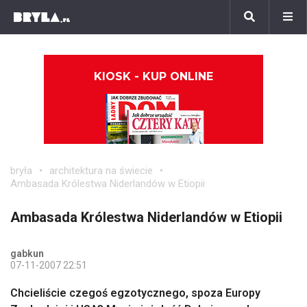
KIOSK - KUP ONLINE
bryła
architektura na świecie
Ambasada Królestwa Niderlandów w Etiopii
Ambasada Królestwa Niderlandów w Etiopii
gabkun
07-11-2007 22:51
Chcieliście czegoś egzotycznego, spoza Europy