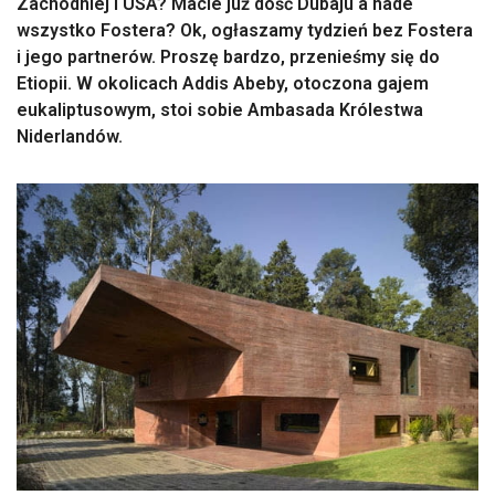
Zachodniej i USA? Macie już dość Dubaju a nade
wszystko Fostera? Ok, ogłaszamy tydzień bez Fostera
i jego partnerów. Proszę bardzo, przenieśmy się do
Etiopii. W okolicach Addis Abeby, otoczona gajem
eukaliptusowym, stoi sobie Ambasada Królestwa
Niderlandów.