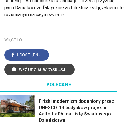
sentencji: ''Architecture is a language''. Trzeba przyznać
panu Danielowi, że faktycznie architektura jest językiem i to
rozumianym na całym świecie.
WIĘCEJ O:
UDOSTĘPNIJ
WEŹ UDZIAŁ W DYSKUSJI
POLECANE
Fiński modernizm doceniony przez
UNESCO. 13 budynków projektu
Aalto trafiło na Listę Światowego
Dziedzictwa