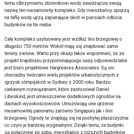
temu olbrzymiemu zbiornikowi wody zawdzięcza swoją
nazwę ten niesamowity kompleks. Gdy mieszkańcy spojrzą
na taflę wody ujrzą zapierające dech w piersiach odbicia
budynków na tle nieba.
Cały kompleks usytuowany jest wzdłuż linii brzegowej o
długości 750 metrów. Wokół mają się znajdować same
tereny zielone. Warto przy okazji także wspomnieć, że za
projekt krajobrazu przypominającego oazę odpowiedzialne
jest biuro projektowe Hargreaves Associates. Są oni
chociażby twórcami wielu projektów urbanistycznych z
igrzysk olimpijskich w Sydney z 2000 roku. Bardzo
ciekawym rozwiązaniem, które zastosował Daniel
Libeskind, jest umieszczenie dodatkowych ogrodów na
dachach wysokościowców. Umożliwiają one ujrzenie
niesamowitej panoramu zarówno Singapuru jak i linii
brzegowej. Ogrody te znajdują się na pochyłej płaszczyźnie
co czyni je bardziej oryginalnymi. Dzięki temu, że budynki
są połączone ze sobą, mieszkańcy z niższych budynków