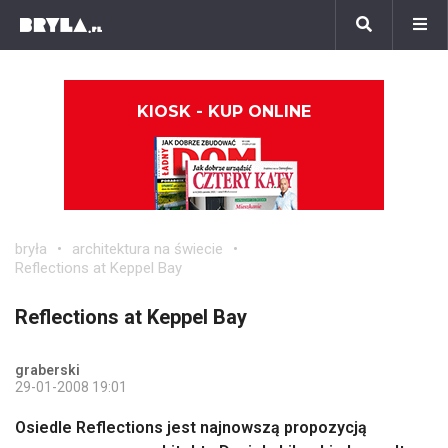
KIOSK - KUP ONLINE
bryła
architektura na świecie
Reflections at Keppel Bay
Reflections at Keppel Bay
graberski
29-01-2008 19:01
Osiedle Reflections jest najnowszą propozycją