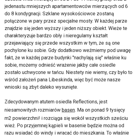
jedenastu mniejszych apartamentowców mierzących od 6
do 8 kondygnacji. Szklane wysokościowce zostaną
połączone w pary przez specjalne mosty. W każdej parze
znajdzie się jeden wyższy i jeden niższy obiekt. Wieże te
charakteryzuje bardzo obły i nieregularny kształt
przejawiający się przede wszystkim w tym, że są one
pochylone ku sobie. Gdy dodatkowo weźmiemy pod uwagę
fakt, że w każdej parze budynki ''nachylają się'' właśnie ku
sobie, możemy odnieść wrażenie jakby całe osiedle
zostało uchwycone w tańcu. Niestety nie wiemy, czy było to
wśród założeń pana Libeskinda, więc być może nasze
wnioski są zbyt daleko wysunięte.
Zdecydowanym atutem osiedla Reflections, jest
niesamowitych rozmiarów
basen
. Ma on ponad 9 tysięcy
m2 powierzchni! i rozciąga się wokół wszystkich sześciu
wież. Po przyjemnej kąpieli w basenie będzie można od
razu wsiadać do windy i wracać do mieszkania. To właśnie