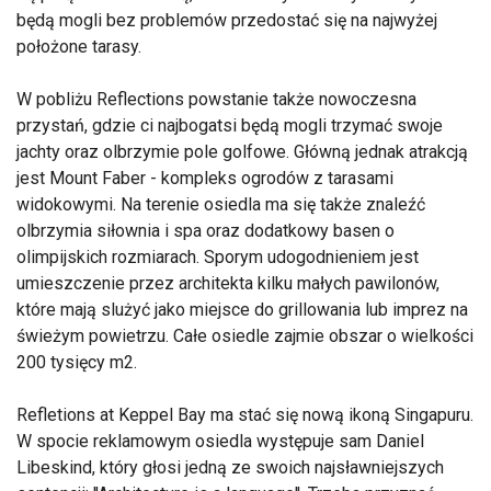
będą mogli bez problemów przedostać się na najwyżej
położone tarasy.
W pobliżu Reflections powstanie także nowoczesna
przystań, gdzie ci najbogatsi będą mogli trzymać swoje
jachty oraz olbrzymie pole golfowe. Główną jednak atrakcją
jest Mount Faber - kompleks ogrodów z tarasami
widokowymi. Na terenie osiedla ma się także znaleźć
olbrzymia siłownia i spa oraz dodatkowy basen o
olimpijskich rozmiarach. Sporym udogodnieniem jest
umieszczenie przez architekta kilku małych pawilonów,
które mają slużyć jako miejsce do grillowania lub imprez na
świeżym powietrzu. Całe osiedle zajmie obszar o wielkości
200 tysięcy m2.
Refletions at Keppel Bay ma stać się nową ikoną Singapuru.
W spocie reklamowym osiedla występuje sam Daniel
Libeskind, który głosi jedną ze swoich najsławniejszych