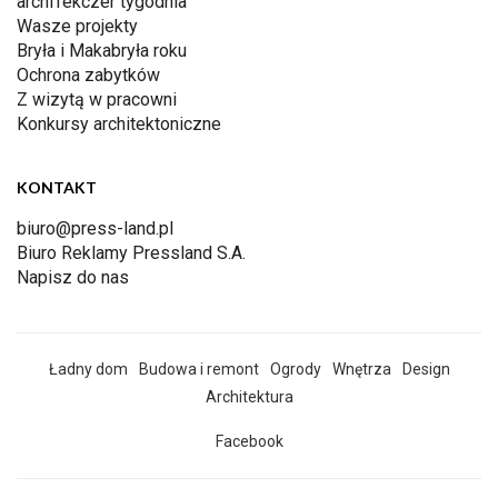
archiTekczer tygodnia
Wasze projekty
Bryła i Makabryła roku
Ochrona zabytków
Z wizytą w pracowni
Konkursy architektoniczne
KONTAKT
biuro@press-land.pl
Biuro Reklamy Pressland S.A.
Napisz do nas
Ładny dom
Budowa i remont
Ogrody
Wnętrza
Design
Architektura
Facebook