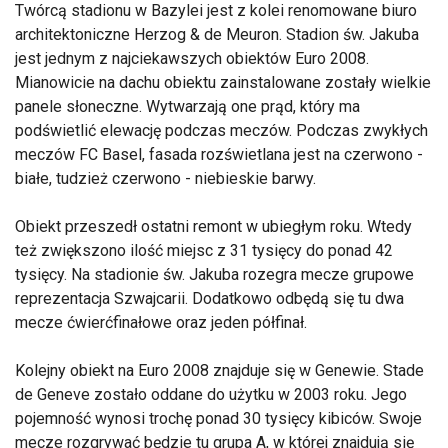
Twórcą stadionu w Bazylei jest z kolei renomowane biuro
architektoniczne Herzog & de Meuron. Stadion św. Jakuba
jest jednym z najciekawszych obiektów Euro 2008.
Mianowicie na dachu obiektu zainstalowane zostały wielkie
panele słoneczne. Wytwarzają one prąd, który ma
podświetlić elewację podczas meczów. Podczas zwykłych
meczów FC Basel, fasada rozświetlana jest na czerwono -
białe, tudzież czerwono - niebieskie barwy.
Obiekt przeszedł ostatni remont w ubiegłym roku. Wtedy
też zwiększono ilość miejsc z 31 tysięcy do ponad 42
tysięcy. Na stadionie św. Jakuba rozegra mecze grupowe
reprezentacja Szwajcarii. Dodatkowo odbędą się tu dwa
mecze ćwierćfinałowe oraz jeden półfinał.
Kolejny obiekt na Euro 2008 znajduje się w Genewie. Stade
de Geneve zostało oddane do użytku w 2003 roku. Jego
pojemność wynosi trochę ponad 30 tysięcy kibiców. Swoje
mecze rozgrywać będzie tu grupa A, w której znajdują się