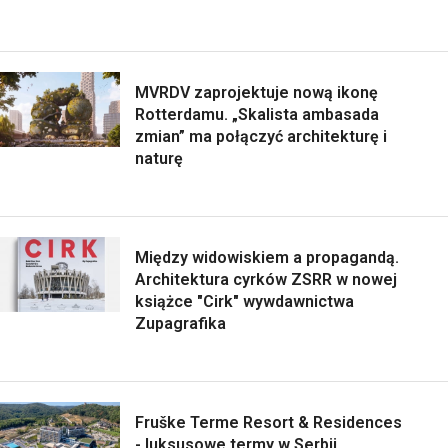
MVRDV zaprojektuje nową ikonę
Rotterdamu. „Skalista ambasada
zmian” ma połączyć architekturę i
naturę
Między widowiskiem a propagandą.
Architektura cyrków ZSRR w nowej
książce "Cirk" wywdawnictwa
Zupagrafika
Fruške Terme Resort & Residences
- luksusowe termy w Serbii