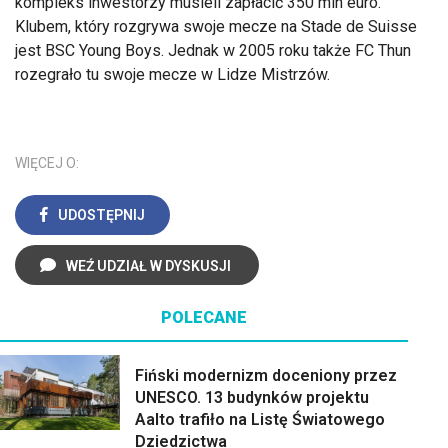
kompleks inwestorzy musieli zapłacić 350 mln euro.
Klubem, który rozgrywa swoje mecze na Stade de Suisse
jest BSC Young Boys. Jednak w 2005 roku także FC Thun
rozegrało tu swoje mecze w Lidze Mistrzów.
WIĘCEJ O:
UDOSTĘPNIJ
WEŹ UDZIAŁ W DYSKUSJI
POLECANE
Fiński modernizm doceniony przez
UNESCO. 13 budynków projektu
Aalto trafiło na Listę Światowego
Dziedzictwa