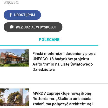
WIĘCEJ O:
UDOSTĘPNIJ
WEŹ UDZIAŁ W DYSKUSJI
POLECANE
Fiński modernizm doceniony przez
UNESCO. 13 budynków projektu
Aalto trafiło na Listę Światowego
Dziedzictwa
MVRDV zaprojektuje nową ikonę
Rotterdamu. „Skalista ambasada
zmian” ma połączyć architekturę i