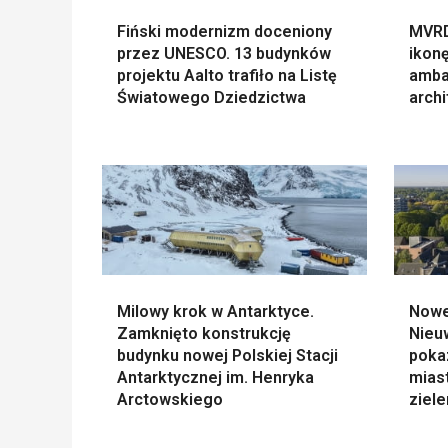
Fiński modernizm doceniony
MVRD
przez UNESCO. 13 budynków
ikonę
projektu Aalto trafiło na Listę
amba
Światowego Dziedzictwa
archi
Milowy krok w Antarktyce.
Nowe
Zamknięto konstrukcję
Nieu
budynku nowej Polskiej Stacji
poka
Antarktycznej im. Henryka
miast
Arctowskiego
ziele