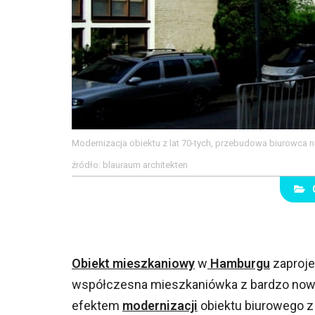
Modernizacja obiektu z lat 70-tych, przebudowa biurowca n
źródło: blauraum architekten
Obiekt mieszkaniowy
w
Hamburgu
zaproje
współczesna mieszkaniówka z bardzo now
efektem
modernizacji
obiektu biurowego z 