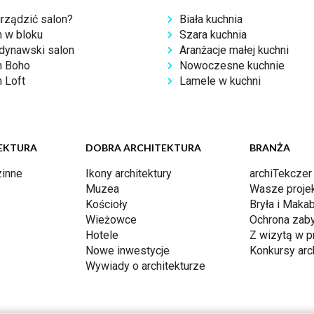
urządzić salon?
Biała kuchnia
n w bloku
Szara kuchnia
dynawski salon
Aranżacje małej kuchni
n Boho
Nowoczesne kuchnie
 Loft
Lamele w kuchni
EKTURA
DOBRA ARCHITEKTURA
BRANŻA
inne
Ikony architektury
archiTekczer
Muzea
Wasze proje
Kościoły
Bryła i Makab
Wieżowce
Ochrona zab
Hotele
Z wizytą w p
Nowe inwestycje
Konkursy arc
Wywiady o architekturze