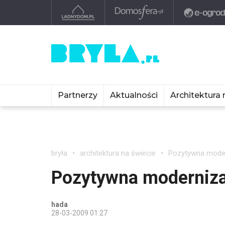
Partnerzy
Aktualności
Architektura 
bryła
architektura na świecie
Pozytywna modern
Pozytywna modernizac
hada
28-03-2009 01:27