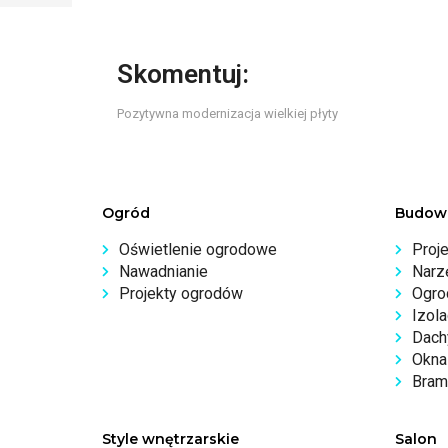
Skomentuj:
Pozytywna modernizacja wielkiej płyty
Ogród
Budow
Oświetlenie ogrodowe
Proj
Nawadnianie
Narz
Projekty ogrodów
Ogro
Izola
Dachy
Okna 
Bram
Style wnętrzarskie
Salon