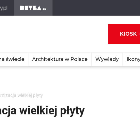
KIOSK 
na świecie
Architektura w Polsce
Wywiady
Ikony
izacja wielkiej płyty
ja wielkiej płyty