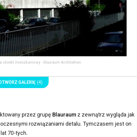
a obiekt mieszkaniowy - Blauraum Architekten
OTWÓRZ GALERIĘ
(4)
ktowany przez grupę
Blauraum
z zewnątrz wygląda jak
oczesnymi rozwiązaniami detalu. Tymczasem jest on
lat 70-tych.