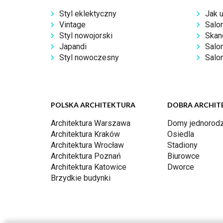
Styl eklektyczny
Jak 
Vintage
Salo
Styl nowojorski
Skan
Japandi
Salo
Styl nowoczesny
Salon
POLSKA ARCHITEKTURA
DOBRA ARCHIT
Architektura Warszawa
Domy jednorodz
Architektura Kraków
Osiedla
Architektura Wrocław
Stadiony
Architektura Poznań
Biurowce
Architektura Katowice
Dworce
Brzydkie budynki