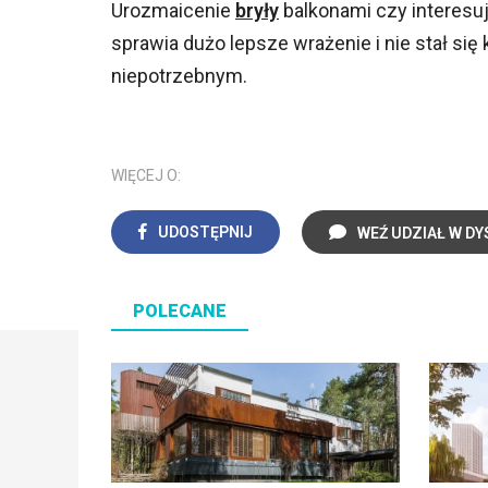
Urozmaicenie
bryły
balkonami czy interesu
sprawia dużo lepsze wrażenie i nie stał s
niepotrzebnym.
WIĘCEJ O:
UDOSTĘPNIJ
WEŹ UDZIAŁ W DY
POLECANE