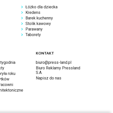
Łóżko dla dziecka
Kredens
Barek kuchenny
Stolik kawowy
Parawany
Taborety
KONTAKT
 tygodnia
biuro@press-land.pl
kty
Biuro Reklamy Pressland
S.A.
ryła roku
Napisz do nas
ytków
racowni
hitektoniczne