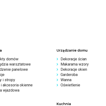
a
Urządzanie domu
ekty domów
Dekoracje ścian
ędzia warsztatowe
Makarama wzory
dzenie panelowe
Dekoracje okien
cje
Garderoba
 i stropy
Wanna
i akcesoria okienne
Oświetlenie
a wjazdowa
Kuchnia