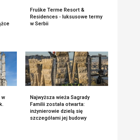
Fruške Terme Resort &
Residences - luksusowe termy
ążce
w Serbii
e w
Najwyższa wieża Sagrady
k.
Familii została otwarta:
inżynierowie dzielą się
szczegółami jej budowy