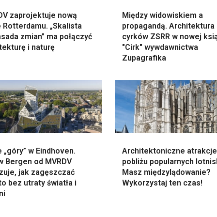
V zaprojektuje nową
Między widowiskiem a
 Rotterdamu. „Skalista
propagandą. Architektura
sada zmian” ma połączyć
cyrków ZSRR w nowej ksi
tekturę i naturę
"Cirk" wywdawnictwa
Zupagrafika
 „góry” w Eindhoven.
Architektoniczne atrakcj
w Bergen od MVRDV
pobliżu popularnych lotnis
zuje, jak zagęszczać
Masz międzylądowanie?
o bez utraty światła i
Wykorzystaj ten czas!
ni