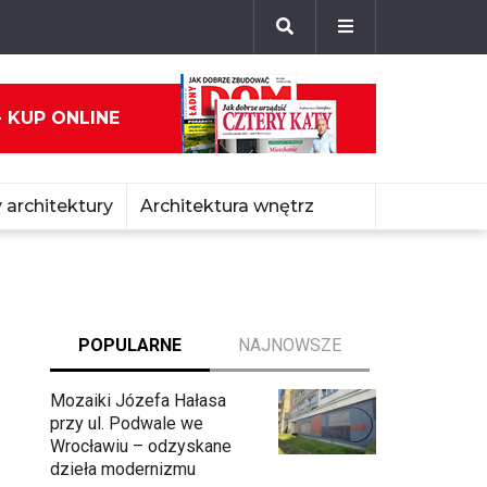
- KUP ONLINE
 architektury
Architektura wnętrz
POPULARNE
NAJNOWSZE
Mozaiki Józefa Hałasa
przy ul. Podwale we
Wrocławiu – odzyskane
dzieła modernizmu