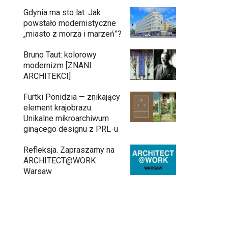
Gdynia ma sto lat. Jak
powstało modernistyczne
„miasto z morza i marzeń”?
Bruno Taut: kolorowy
modernizm [ZNANI
ARCHITEKCI]
Furtki Ponidzia — znikający
element krajobrazu.
Unikalne mikroarchiwum
ginącego designu z PRL-u
Refleksja. Zapraszamy na
ARCHITECT@WORK
Warsaw
Architekci zmierzą się z ikoną Warszawy.
Teatr Wielki – Opera Narodowa ogłasza
konkurs na modernizację wnętrz