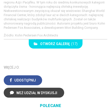
regionu Azji i Pacyfiku. W tym roku do siedmiu konkursowych kategorii
dołączyła ósma - honorująca najlepszą chińską inwestycję.
Niekwestionowanym zwycięzcą okazał się wieżowiec Shanghai World
Financial Center, który zdobył laur aż w dwóch kategoriach: najlepszej
chińskiej realizacji i budynków multifunkcyjnych. Został on także
uhonorowany nagrodą publiczności. Autorami projektu jest biuro Kohn
Pedersen Fox Associates, a deweloperem Mori Building Company.
Źródło: Kohn Pedersen Fox Architects
OTWÓRZ GALERIĘ
(17)
WIĘCEJ O:
UDOSTĘPNIJ
WEŹ UDZIAŁ W DYSKUSJI
POLECANE