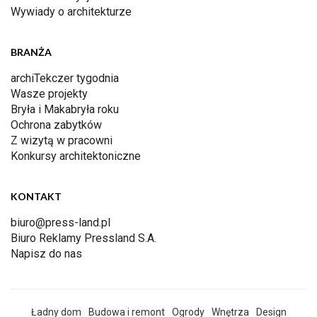
Wywiady o architekturze
BRANŻA
archiTekczer tygodnia
Wasze projekty
Bryła i Makabryła roku
Ochrona zabytków
Z wizytą w pracowni
Konkursy architektoniczne
KONTAKT
biuro@press-land.pl
Biuro Reklamy Pressland S.A.
Napisz do nas
Ładny dom
Budowa i remont
Ogrody
Wnętrza
Design