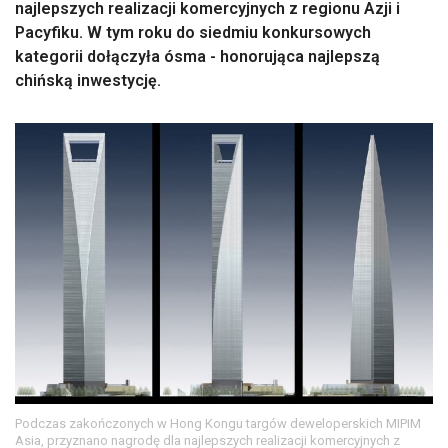
najlepszych realizacji komercyjnych z regionu Azji i
Pacyfiku. W tym roku do siedmiu konkursowych
kategorii dołączyła ósma - honorująca najlepszą
chińską inwestycję.
Podczas zakończonych w Hong Kongu targów deweloperskich MIPIM
Asia, przyznano nagrodę dla najlepszych realizacji komercyjnych z