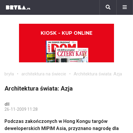
KIOSK - KUP ONLINE
bryła
architektura na świecie
Architektura świata: Azja
Architektura świata: Azja
dll
26-11-2009 11:28
Podczas zakończonych w Hong Kongu targów
deweloperskich MIPIM Asia, przyznano nagrodę dla