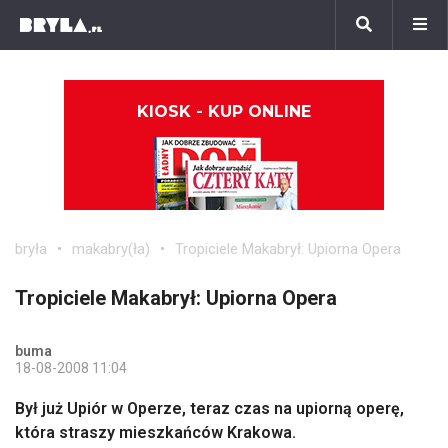
KIOSK - KUP ONLINE
bryła
makabry(ła)
Tropiciele Makabrył: Upiorna Opera
Tropiciele Makabrył: Upiorna Opera
buma
18-08-2008 11:04
Był już Upiór w Operze, teraz czas na upiorną operę,
która straszy mieszkańców Krakowa.