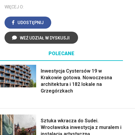
WIĘCEJ O:
UDOSTĘPNIJ
WEŹ UDZIAŁ W DYSKUSJI
POLECANE
Inwestycja Cystersów 19 w
Krakowie gotowa. Nowoczesna
architektura i 182 lokale na
Grzegórzkach
Sztuka wkracza do Sudei.
Wrocławska inwestycja z muralem i
instalacją artystyczną