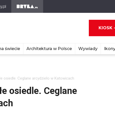
KIOSK 
na świecie
Architektura w Polsce
Wywiady
Ikony
łe osiedle. Ceglane arcydzieło w Katowicach
łe osiedle. Ceglane
ach