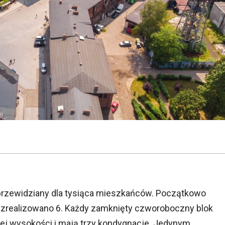
przewidziany dla tysiąca mieszkańców. Początkowo
k zrealizowano 6. Każdy zamknięty czworoboczny blok
ej wysokości i mają trzy kondygnacje. Jedynym