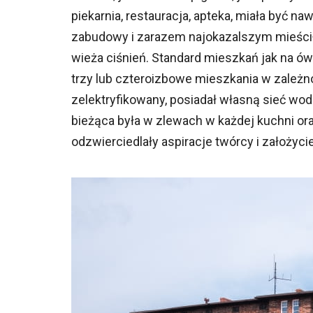
piekarnia, restauracja, apteka, miała być n
zabudowy i zarazem najokazalszym mieścił s
wieża ciśnień. Standard mieszkań jak na ó
trzy lub czteroizbowe mieszkania w zależn
zelektryfikowany, posiadał własną sieć wo
bieżąca była w zlewach w każdej kuchni or
odzwierciedlały aspiracje twórcy i założyc