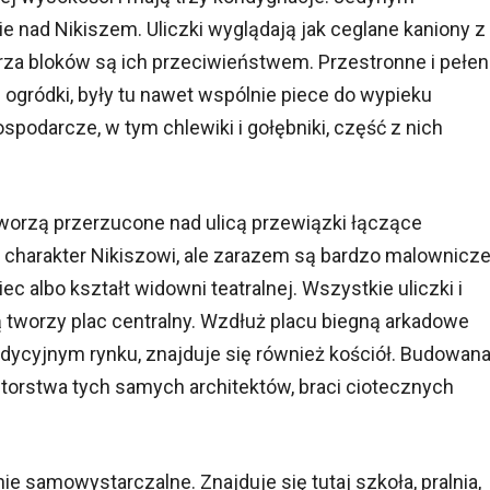
ie nad Nikiszem. Uliczki wyglądają jak ceglane kaniony z
za bloków są ich przeciwieństwem. Przestronne i pełen
i ogródki, były tu nawet wspólnie piece do wypieku
spodarcze, w tym chlewiki i gołębniki, część z nich
tworzą przerzucone nad ulicą przewiązki łączące
 charakter Nikiszowi, ale zarazem są bardzo malownicze
albo kształt widowni teatralnej. Wszystkie uliczki i
rą tworzy plac centralny. Wzdłuż placu biegną arkadowe
radycyjnym rynku, znajduje się również kościół. Budowan
utorstwa tych samych architektów, braci ciotecznych
nie samowystarczalne. Znajduje się tutaj szkoła, pralnia,