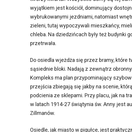
wyjątkiem jest kościół, dominujący dostojn
wybrukowanymi jezdniami, natomiast wnętr
zieleni, tutaj wypoczywali mieszkańcy, miel
chleba. Na dziedzińcach były też budynki go
przetrwała.
Do osiedla wjeżdża się przez bramy, które 
sąsiednie bloki. Nadają z zewnątrz obronny
Kompleks ma plan przypominający szybowiec 
przejścia zbiegają się jakby na scenie, któ
podcienia ze sklepami. Przy placu, jak na t
w latach 1914-27 świątynia św. Anny jest a
Zillmanów.
Osiedle, jak miasto w pigułce, jest praktycz