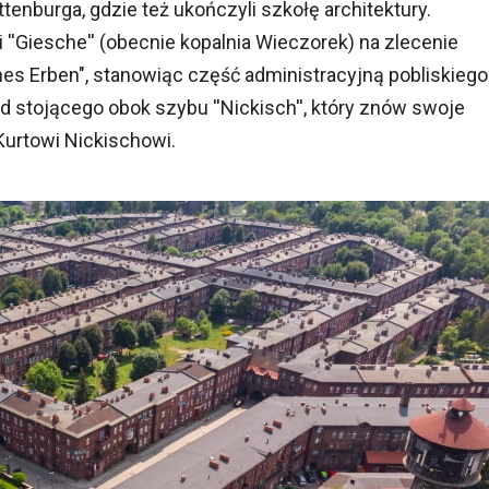
enburga, gdzie też ukończyli szkołę architektury.
''Giesche'' (obecnie kopalnia Wieczorek) na zlecenie
s Erben", stanowiąc część administracyjną pobliskiego
stojącego obok szybu ''Nickisch'', który znów swoje
urtowi Nickischowi.