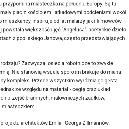
ku przypomina miasteczka na południu Europy. Są tu
 mały plac z kościołem i arkadowymi podcieniami wokół.
 mieszkańcy, inspiruje od lat malarzy jak i filmowców.
aj powstała większość ujęć ''Angelusa'', poetyckie dzieło
tach z pobliskiego Janowa, często przedstawiających
rodzaju? Zazwyczaj osiedla robotnicze to zwykle
mią. Nie stanowią wsi, ale sporo im brakuje do miana
ikalny kompleks. Przede wszystkim wyróżnia go gęsta
ednak ze względu na materiał - cegłę oraz układ
nych przejść bramnych, malowniczych zaułków,
m miasteczkiem.
projektu architektów Emila i Georga Zillmannów,