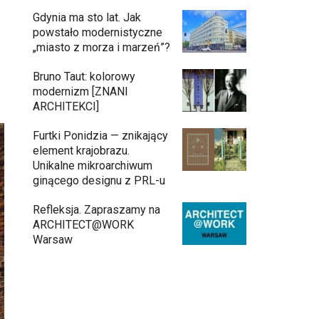
Gdynia ma sto lat. Jak
powstało modernistyczne
„miasto z morza i marzeń”?
Bruno Taut: kolorowy
modernizm [ZNANI
ARCHITEKCI]
Furtki Ponidzia — znikający
element krajobrazu.
Unikalne mikroarchiwum
ginącego designu z PRL-u
Refleksja. Zapraszamy na
ARCHITECT@WORK
Warsaw
Architekci zmierzą się z ikoną Warszawy.
Teatr Wielki – Opera Narodowa ogłasza
konkurs na modernizację wnętrz