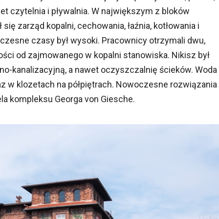
awet czytelnia i pływalnia. W największym z bloków
ię zarząd kopalni, cechowania, łaźnia, kotłowania i
wczesne czasy był wysoki. Pracownicy otrzymali dwu,
ości od zajmowanego w kopalni stanowiska. Nikisz był
dno-kanalizacyjną, a nawet oczyszczalnię ścieków. Woda
az w klozetach na półpiętrach. Nowoczesne rozwiązania
iela kompleksu Georga von Giesche.