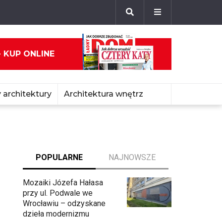
- KUP ONLINE
 architektury
Architektura wnętrz
POPULARNE
NAJNOWSZE
Mozaiki Józefa Hałasa
przy ul. Podwale we
Wrocławiu – odzyskane
dzieła modernizmu