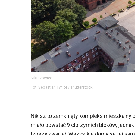
Nikiszowiec
Fot. Sebastian Tynior / shutterstock
Nikisz to zamknięty kompleks mieszkalny 
miało powstać 9 olbrzymich bloków, jedna
tworzy kwartał. Wszystkie domy są tej sam