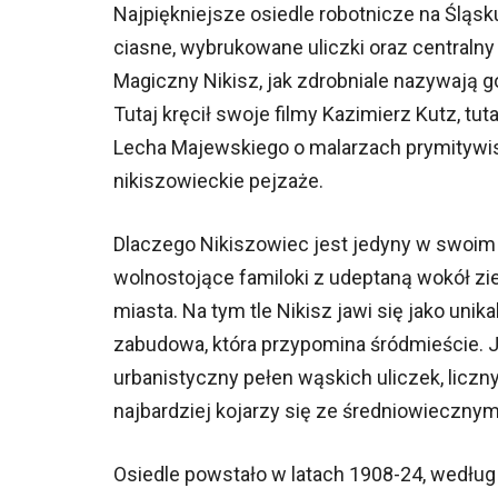
Najpiękniejsze osiedle robotnicze na Śląs
ciasne, wybrukowane uliczki oraz centralny
Magiczny Nikisz, jak zdrobniale nazywają go
Tutaj kręcił swoje filmy Kazimierz Kutz, tut
Lecha Majewskiego o malarzach prymitywis
nikiszowieckie pejzaże.
Dlaczego Nikiszowiec jest jedyny w swoim 
wolnostojące familoki z udeptaną wokół zie
miasta. Na tym tle Nikisz jawi się jako un
zabudowa, która przypomina śródmieście. J
urbanistyczny pełen wąskich uliczek, licz
najbardziej kojarzy się ze średniowieczny
Osiedle powstało w latach 1908-24, według 