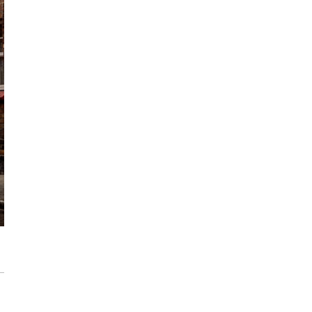
Max Berg - nie tylko Hala Stulecia.
Zrealizowane projekty i śmiałe wizje
[ZNANI ARCHITEKCI]
Gdynia oczami "Kacha". Wystawa
Kazimierza Ostrowskiego w Muzeum
Miasta Gdyni
Inwestycja Cystersów 19 w Krakowie
gotowa. Nowoczesna architektura i 182
lokale na Grzegórzkach
Trasa Kaszubska zmienia komunikację
regionu. Droga ekspresowa S6 to jedna z
najważniejszych inwestycji
infrastrukturalnych Pomorza