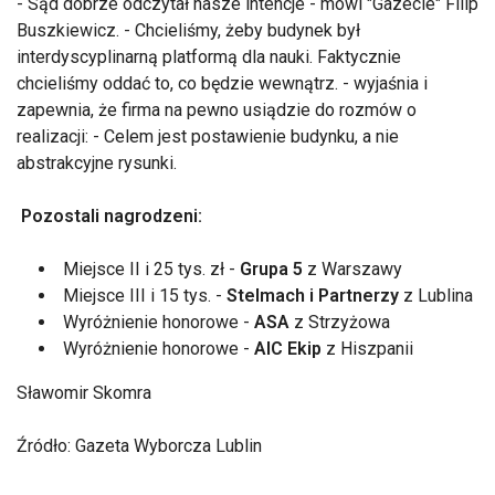
- Sąd dobrze odczytał nasze intencje - mówi "Gazecie" Filip
Buszkiewicz. - Chcieliśmy, żeby budynek był
interdyscyplinarną platformą dla nauki. Faktycznie
chcieliśmy oddać to, co będzie wewnątrz. - wyjaśnia i
zapewnia, że firma na pewno usiądzie do rozmów o
realizacji: - Celem jest postawienie budynku, a nie
abstrakcyjne rysunki.
Pozostali nagrodzeni:
Miejsce II i 25 tys. zł -
Grupa 5
z Warszawy
Miejsce III i 15 tys. -
Stelmach i Partnerzy
z Lublina
Wyróżnienie honorowe -
ASA
z Strzyżowa
Wyróżnienie honorowe -
AIC Ekip
z Hiszpanii
Sławomir Skomra
Źródło: Gazeta Wyborcza Lublin