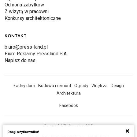
Ochrona zabytków
Z wizytą w pracowni
Konkursy architektoniczne
KONTAKT
biuro@press-land.pl
Biuro Reklamy Pressland S.A.
Napisz do nas
Ładny dom
Budowa i remont
Ogrody
Wnętrza
Design
Architektura
Facebook
Copyright © Pressland SA
Drogi użytkowniku!
O Nas
Reklama
Prywatność
Regulamin