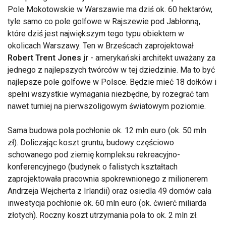
Pole Mokotowskie w Warszawie ma dziś ok. 60 hektarów,
tyle samo co pole golfowe w Rajszewie pod Jabłonną,
które dziś jest największym tego typu obiektem w
okolicach Warszawy. Ten w Brześcach zaprojektował
Robert Trent Jones jr
- amerykański architekt uważany za
jednego z najlepszych twórców w tej dziedzinie. Ma to być
najlepsze pole golfowe w Polsce. Będzie mieć 18 dołków i
spełni wszystkie wymagania niezbędne, by rozegrać tam
nawet turniej na pierwszoligowym światowym poziomie.
Sama budowa pola pochłonie ok. 12 mln euro (ok. 50 mln
zł). Doliczając koszt gruntu, budowy częściowo
schowanego pod ziemię kompleksu rekreacyjno-
konferencyjnego (budynek o falistych kształtach
zaprojektowała pracownia spokrewnionego z milionerem
Andrzeja Wejcherta z Irlandii) oraz osiedla 49 domów cała
inwestycja pochłonie ok. 60 mln euro (ok. ćwierć miliarda
złotych). Roczny koszt utrzymania pola to ok. 2 mln zł.