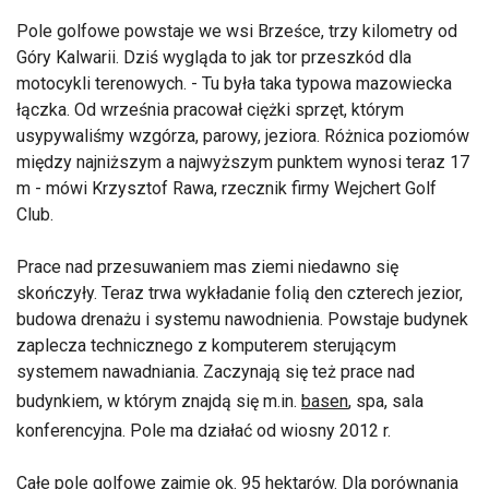
Pole golfowe powstaje we wsi Brześce, trzy kilometry od
Góry Kalwarii. Dziś wygląda to jak tor przeszkód dla
motocykli terenowych. - Tu była taka typowa mazowiecka
łączka. Od września pracował ciężki sprzęt, którym
usypywaliśmy wzgórza, parowy, jeziora. Różnica poziomów
między najniższym a najwyższym punktem wynosi teraz 17
m - mówi Krzysztof Rawa, rzecznik firmy Wejchert Golf
Club.
Prace nad przesuwaniem mas ziemi niedawno się
skończyły. Teraz trwa wykładanie folią den czterech jezior,
budowa drenażu i systemu nawodnienia. Powstaje budynek
zaplecza technicznego z komputerem sterującym
systemem nawadniania. Zaczynają się też prace nad
budynkiem, w którym znajdą się m.in.
basen
, spa, sala
konferencyjna. Pole ma działać od wiosny 2012 r.
Całe pole golfowe zajmie ok. 95 hektarów. Dla porównania