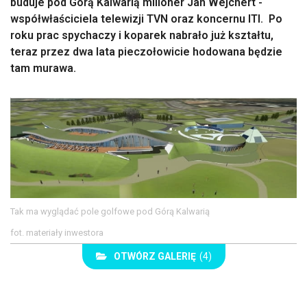
buduje pod Górą Kalwarią milioner Jan Wejchert -
współwłaściciela telewizji TVN oraz koncernu ITI. Po
roku prac spychaczy i koparek nabrało już kształtu,
teraz przez dwa lata pieczołowicie hodowana będzie
tam murawa.
Tak ma wyglądać pole golfowe pod Górą Kalwarią
fot. materiały inwestora
OTWÓRZ GALERIĘ
(4)