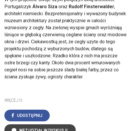
Portugalczyk
Álvaro Siza
oraz
Rudolf Finsterwalder
,
architekt niemiecki. Bezpretensjonalny i wyważony budynek
muzeum architektury został praktycznie w całości
wzniesiony z cegły. Na zielonej wyspie gmach wyróżniają
lśniące w głęboką czerwienią ceglane ściany oraz miodowe
okna i drzwi. Ciekawostką jest, że cegły uzyte do tego
projektu pochodzą z wyburzonych budów, dlatego są
spękane i uszkodzone. Rzadko która z nich ma jeszcze
ostre brzegi czy kanty. Około dwa procent wmurowanych
cegieł nosi na sobie jeszcze ślady białej farby, przez co
ściana zyskuje żywy, ognisty charakter.
WIĘCEJ O:
UDOSTĘPNIJ
WEŹ UDZIAŁ W DYSKUSJI