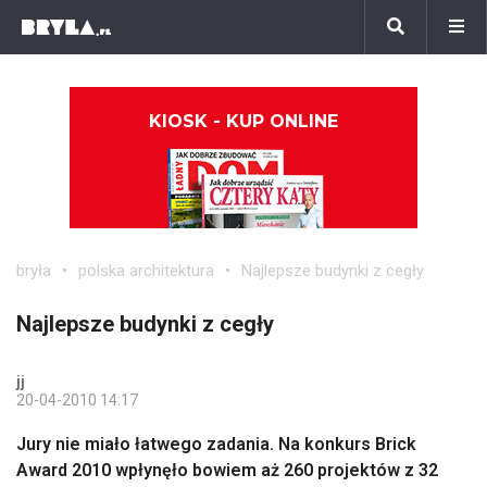
KIOSK - KUP ONLINE
bryła
polska architektura
Najlepsze budynki z cegły
Najlepsze budynki z cegły
jj
20-04-2010 14:17
Jury nie miało łatwego zadania. Na konkurs Brick
Award 2010 wpłynęło bowiem aż 260 projektów z 32