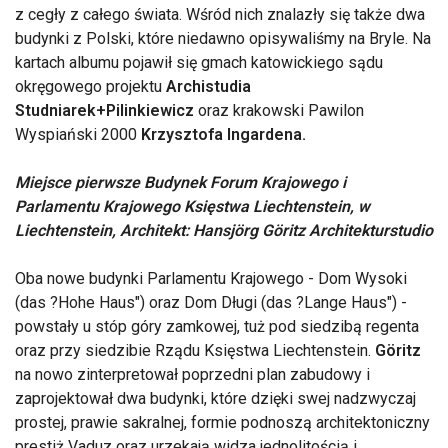
z cegły z całego świata. Wśród nich znalazły się także dwa
budynki z Polski, które niedawno opisywaliśmy na Bryle. Na
kartach albumu pojawił się gmach katowickiego sądu
okręgowego projektu
Archistudia
Studniarek+Pilinkiewicz
oraz krakowski Pawilon
Wyspiański 2000
Krzysztofa Ingardena.
Miejsce pierwsze Budynek Forum Krajowego i
Parlamentu Krajowego Księstwa Liechtenstein, w
Liechtenstein, Architekt: Hansjörg Göritz Architekturstudio
Oba nowe budynki Parlamentu Krajowego - Dom Wysoki
(das ?Hohe Haus") oraz Dom Długi (das ?Lange Haus") -
powstały u stóp góry zamkowej, tuż pod siedzibą regenta
oraz przy siedzibie Rządu Księstwa Liechtenstein.
Göritz
na nowo zinterpretował poprzedni plan zabudowy i
zaprojektował dwa budynki, które dzięki swej nadzwyczaj
prostej, prawie sakralnej, formie podnoszą architektoniczny
prestiż Vaduz oraz urzekają widza jednolitością i