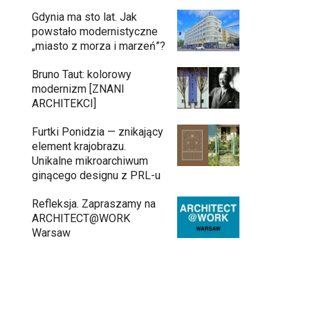
Gdynia ma sto lat. Jak
powstało modernistyczne
„miasto z morza i marzeń”?
Bruno Taut: kolorowy
modernizm [ZNANI
ARCHITEKCI]
Furtki Ponidzia — znikający
element krajobrazu.
Unikalne mikroarchiwum
ginącego designu z PRL-u
Refleksja. Zapraszamy na
ARCHITECT@WORK
Warsaw
Architekci zmierzą się z ikoną Warszawy.
Teatr Wielki – Opera Narodowa ogłasza
konkurs na modernizację wnętrz