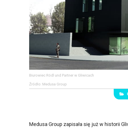
Biurowiec Rödl und Partner w Gliwicach
Źródło: Medusa Group
Medusa Group zapisała się już w historii Gl