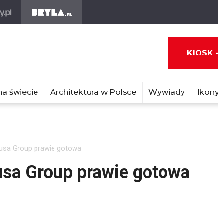
KIOSK 
na świecie
Architektura w Polsce
Wywiady
Ikony
usa Group prawie gotowa
usa Group prawie gotowa