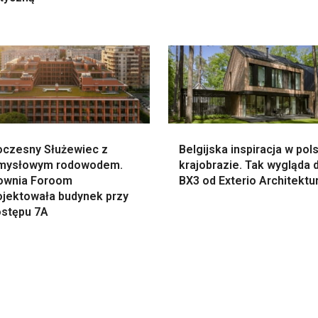
czesny Służewiec z
Belgijska inspiracja w pol
mysłowym rodowodem.
krajobrazie. Tak wygląda
ownia Foroom
BX3 od Exterio Architektu
ojektowała budynek przy
ostępu 7A