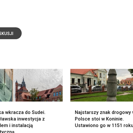
SKUSJI
ka wkracza do Sudei.
Najstarszy znak drogowy
ławska inwestycja z
Polsce stoi w Koninie.
em i instalacją
Ustawiono go w 1151 rok
styczną