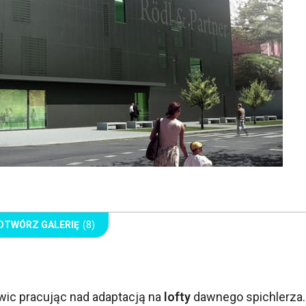
OTWÓRZ GALERIĘ
(8)
iwic pracując nad adaptacją na
lofty
dawnego spichlerza.