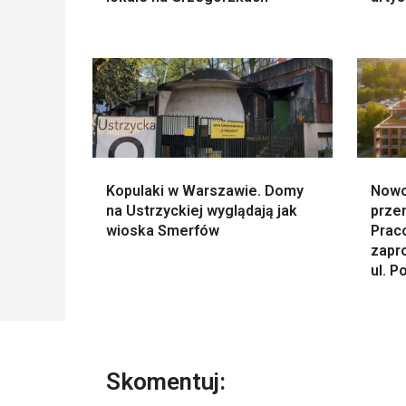
Kopulaki w Warszawie. Domy
Nowo
na Ustrzyckiej wyglądają jak
prze
wioska Smerfów
Prac
zapr
ul. P
Skomentuj: