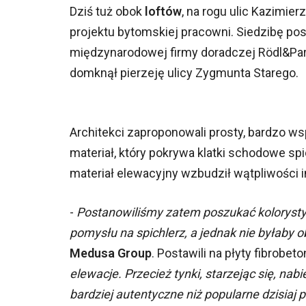
Dziś tuż obok
loftów
, na rogu ulic Kazimie
projektu bytomskiej pracowni. Siedzibę pos
międzynarodowej firmy doradczej Rödl&Pa
domknął pierzeję ulicy Zygmunta Starego.
Architekci zaproponowali prosty, bardzo w
materiał, który pokrywa klatki schodowe sp
materiał elewacyjny wzbudził wątpliwości 
-
Postanowiliśmy zatem poszukać kolorystyk
pomysłu na spichlerz, a jednak nie byłaby o
Medusa Group
. Postawili na płyty fibrobe
elewacje. Przecież tynki, starzejąc się, nabi
bardziej autentyczne niż popularne dzisiaj