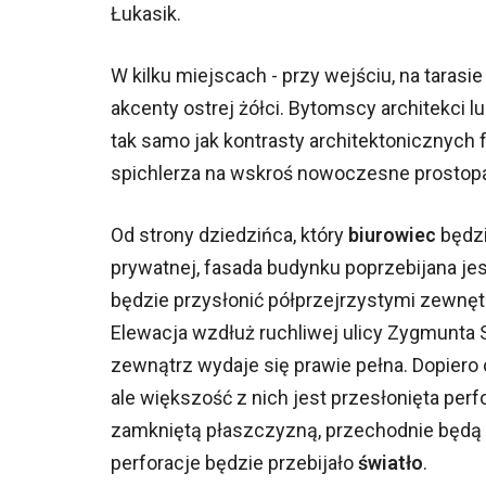
Łukasik.
W kilku miejscach - przy wejściu, na tarasi
akcenty ostrej żółci. Bytomscy architekci 
tak samo jak kontrasty architektonicznych f
spichlerza na wskroś nowoczesne prostop
Od strony dziedzińca, który
biurowiec
będzi
prywatnej, fasada budynku poprzebijana jes
będzie przysłonić półprzejrzystymi zewnęt
Elewacja wzdłuż ruchliwej ulicy Zygmunta S
zewnątrz wydaje się prawie pełna. Dopiero o
ale większość z nich jest przesłonięta perf
zamkniętą płaszczyzną, przechodnie będą 
perforacje będzie przebijało
światło
.