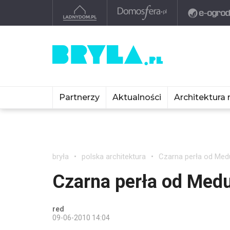
Partnerzy
Aktualności
Architektura 
bryła
polska architektura
Czarna perła od Med
Czarna perła od Med
red
09-06-2010 14:04