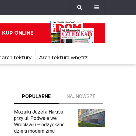
- KUP ONLINE
 architektury
Architektura wnętrz
POPULARNE
NAJNOWSZE
Mozaiki Józefa Hałasa
przy ul. Podwale we
Wrocławiu – odzyskane
dzieła modernizmu