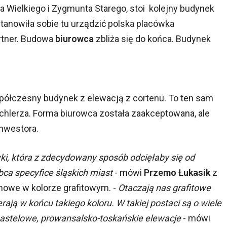
rza Wielkiego i Zygmunta Starego, stoi kolejny budynek
tanowiła sobie tu urządzić polska placówka
rtner. Budowa
biurowca
zbliża się do końca. Budynek
spółczesny budynek z elewacją z cortenu. To ten sam
ichlerza. Forma biurowca została zaakceptowana, ale
inwestora.
i, która z zdecydowany sposób odcięłaby się od
bca specyfice śląskich miast
- mówi
Przemo Łukasik
z
tonowe w kolorze grafitowym. -
Otaczają nas grafitowe
erają w końcu takiego koloru. W takiej postaci są o wiele
 pastelowe, prowansalsko-toskańskie elewacje
- mówi