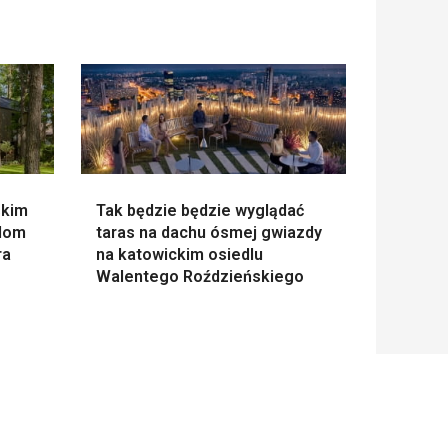
skim
Tak będzie będzie wyglądać
 dom
taras na dachu ósmej gwiazdy
ra
na katowickim osiedlu
Walentego Roździeńskiego