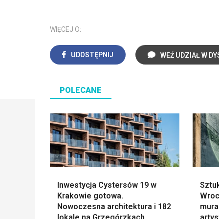
WIĘCEJ O:
UDOSTĘPNIJ
WEŹ UDZIAŁ W DY
POLECANE
Inwestycja Cystersów 19 w
Sztu
Krakowie gotowa.
Wroc
Nowoczesna architektura i 182
mural
lokale na Grzegórzkach
arty