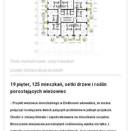
Trudo Vertical Forest - rzuty mieszkań.
projekt: Stefano Boeri Architetti
19 pięter, 125 mieszkań, setki drzew i roślin
porostających wieżowiec
- Projekt wieżowca mieszkalnego w Eindhoven udowadnia, że można
połączyć rozwiązania dwóch palących problemów w jednym projekcie.
Chodzi o zmiany klimatu i zapotrzebowania na mieszkania socjalne.
Wznoszenie wieżowców porośniętych roślinnością wynika nie tylko z