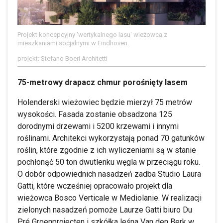
Projekt koncepcyjny 'wertykalnego lasu' wieżowca z
mieszkaniami socjalnymi w Eindhoven.
projekt: Stefano Boeri Architetti
75-metrowy drapacz chmur porośnięty lasem
Holenderski wieżowiec będzie mierzył 75 metrów
wysokości. Fasada zostanie obsadzona 125
dorodnymi drzewami i 5200 krzewami i innymi
roślinami. Architekci wykorzystają ponad 70 gatunków
roślin, które zgodnie z ich wyliczeniami są w stanie
pochłonąć 50 ton dwutlenku węgla w przeciągu roku.
O dobór odpowiednich nasadzeń zadba Studio Laura
Gatti, które wcześniej opracowało projekt dla
wieżowca Bosco Verticale w Mediolanie. W realizacji
zielonych nasadzeń pomoże Laurze Gatti biuro Du
Pré Groenprojecten i szkółka leśna Van den Berk w