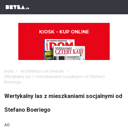
KIOSK - KUP ONLINE
bryła
architektura na świecie
Wertykalny las z mieszkaniami socjalnymi od Stefano
Boeriego
Wertykalny las z mieszkaniami socjalnymi od
Stefano Boeriego
AO