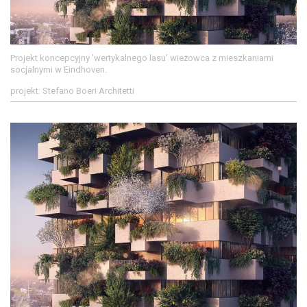
Projekt koncepcyjny 'wertykalnego lasu' wieżowca z mieszkaniami
socjalnymi w Eindhoven.
projekt: Stefano Boeri Architetti