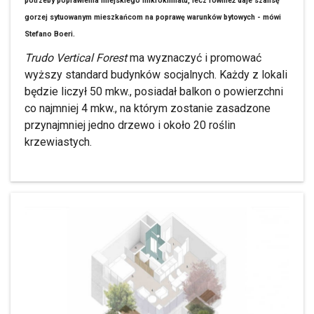
potrzeby poprawienia miejskiego mikroklimatu, lecz również daje szansę
gorzej sytuowanym mieszkańcom na poprawę warunków bytowych - mówi
Stefano Boeri.
Trudo Vertical Forest
ma wyznaczyć i promować
wyższy standard budynków socjalnych. Każdy z lokali
będzie liczył 50 mkw., posiadał balkon o powierzchni
co najmniej 4 mkw., na którym zostanie zasadzone
przynajmniej jedno drzewo i około 20 roślin
krzewiastych.