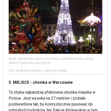
Na pl. Zamkowym oprócz koncertu i wielkiej choinki jedną z
atrakcji były kolorowe balony
Fot. Jacek Marczewski / Agencja Gazeta
5. MIEJSCE - choinka w Warszawie
To chyba najbardziej efektowna choinka miejska w
Polsce. Jest wysoka na 27 metrów i została
podświetlona tak, by kolorystycznie pasować do
pobliskich budynków. Na Trakcie Królewskim w tym