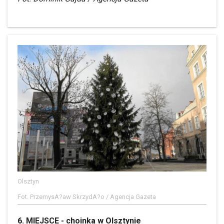
Olsztyn
Fot. PrzemysA?aw SkrzydA?o / Agencja Gazeta
6. MIEJSCE - choinka w Olsztynie