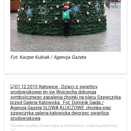
Fot. Kacper Kubiak / Agencja Gazeta
Choinka na placu Szewczyka w Katowicach, a nad nią neon bez
''o''