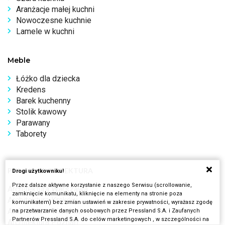
Aranżacje małej kuchni
Nowoczesne kuchnie
Lamele w kuchni
Meble
Łóżko dla dziecka
Kredens
Barek kuchenny
Stolik kawowy
Parawany
Taborety
POLSKA ARCHITEKTURA
Drogi użytkowniku!
Przez dalsze aktywne korzystanie z naszego Serwisu (scrollowanie,
Architektura Warszawa
zamknięcie komunikatu, kliknięcie na elementy na stronie poza
Architektura Kraków
komunikatem) bez zmian ustawień w zakresie prywatności, wyrażasz zgodę
Architektura Wrocław
na przetwarzanie danych osobowych przez Pressland S.A. i Zaufanych
Partnerów Pressland S.A. do celów marketingowych , w szczególności na
Architektura Poznań