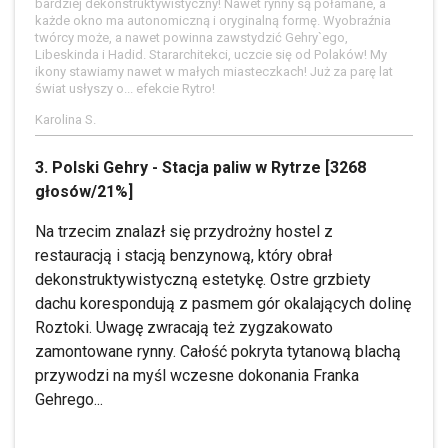
bardziej dekonstruktywistyczny! Nawet rynny są połamane, a
każde okno ma autonomiczną i oryginalną formę. Wyobraźnia
twórcy może, a nawet powinna zawstydzić Gehry`ego,
Libeskinda i Hadid. Stararchitekci, uczcie się od Polaków! My
ikony stawiamy nawet w małych miasteczkach! Już za parę lat
świat usłyszy o... efekcie Rytro!
Karolina S.
3. Polski Gehry - Stacja paliw w Rytrze [3268
głosów/21%]
Na trzecim znalazł się przydrożny hostel z
restauracją i stacją benzynową, który obrał
dekonstruktywistyczną estetykę. Ostre grzbiety
dachu korespondują z pasmem gór okalających dolinę
Roztoki. Uwagę zwracają też zygzakowato
zamontowane rynny. Całość pokryta tytanową blachą
przywodzi na myśl wczesne dokonania Franka
Gehrego...