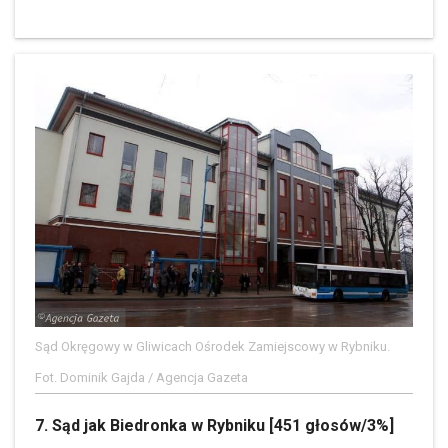
Sąd Okręgowy w Gliwicach Ośrodek Zamiejscowy w Rybniku.
Fot. Dominik Gajda / Agencja Gazeta
7. Sąd jak Biedronka w Rybniku [451 głosów/3%]