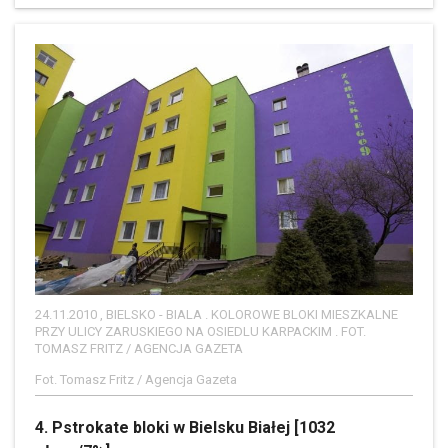
24.11.2010 , BIELSKO - BIALA . KOLOROWE BLOKI MIESZKALNE
PRZY ULICY ZARUSKIEGO NA OSIEDLU KARPACKIM . FOT.
TOMASZ FRITZ / AGENCJA GAZETA
Fot. Tomasz Fritz / Agencja Gazeta
4. Pstrokate bloki w Bielsku Białej [1032