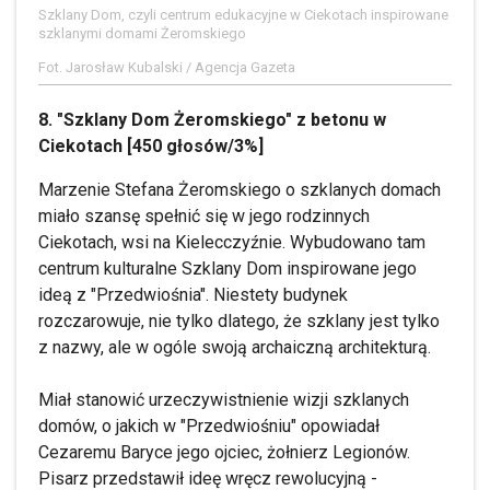
Szklany Dom, czyli centrum edukacyjne w Ciekotach inspirowane
szklanymi domami Żeromskiego
Fot. Jarosław Kubalski / Agencja Gazeta
8. "Szklany Dom Żeromskiego" z betonu w
Ciekotach [450 głosów/3%]
Marzenie Stefana Żeromskiego o szklanych domach
miało szansę spełnić się w jego rodzinnych
Ciekotach, wsi na Kielecczyźnie. Wybudowano tam
centrum kulturalne Szklany Dom inspirowane jego
ideą z "Przedwiośnia". Niestety budynek
rozczarowuje, nie tylko dlatego, że szklany jest tylko
z nazwy, ale w ogóle swoją archaiczną architekturą.
Miał stanowić urzeczywistnienie wizji szklanych
domów, o jakich w "Przedwiośniu" opowiadał
Cezaremu Baryce jego ojciec, żołnierz Legionów.
Pisarz przedstawił ideę wręcz rewolucyjną -