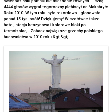
świebodziński pomnik nie miał sobie równych - liczbą
4444 głosów wygrał tegoroczny plebiscyt na Makabryłę
Roku 2010. W tym roku było rekordowo - głosowało
ponad 15 tys. osób! Dziękujemy! W czołówce także
hotel, stacja benzynowa i kolorowe bloki po
termoizolacji. Zobacz największe grzechy polskiego
budownictwa w 2010 roku &gt;&gt;