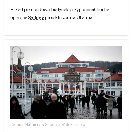
Przed przebudową budynek przypominał trochę
operę w
Sydney
projektu
Jorna Utzona
.
Centrum Haffnera w Sopocie. Widok z molo