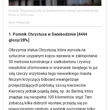
Pomnik Chrystusa Króla w Świebodzinie zdobył tytuł Makabryły
Roku w 2010 roku
Artur Pielaszek
1. Pomnik Chrystusa w Świebodzinie [4444
głosy/28%]
Olbrzymia statua Chrystusa, która wyrosła na
sztucznie usypanym kopcu wprawia w zakłopotanie.
50 metrowa konstrukcja z siatkobetonu i żywicy
nieudolnie uformowana w wizerunek świętego to już
siłą rzeczy wizytówka tego niewielkiego miasta.
Niczym krzyczący bilboard ewangelizuje
przejeżdżających pobliską szosą kierowców.
Kierowcy jednak pojadą dalej, np. do Berlina, który
znajduje się niespełna 100 kilometrów stąd. Tam
zobaczą kilka dobrych wystaw, przejdą się po
nowoczesnym centrum, a pomnik pozostanie tylko