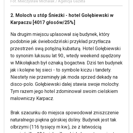
Fot. Mieczysław Michalak / Agencja Gazeta
2. Moloch u stóp Śnieżki - hotel Gołębiewski w
Karpaczu [4017 głosów/25%]
Na drugim miejscu uplasował się budynek, który
podobnie jak świebodziński przykład przytłacza
przestrzeń swą potężną kubaturą. Hotel Gołębiewski
to synonim luksusu lat 90., wtedy weekend spędzony
w Mikołajkach był oznaką bogactwa. Dziś ten budynek
jak i kolejne tej sieci - to symbole kiczu i tandety.
Niestety nie przeminęły jak moda sprzed dekady na
disco-polo. Gołębiewski dalej stawia swoje molochy.
Tym razem jego hotel zdominował swoim cielskiem
malowniczy Karpacz.
Brak szacunku do miejsca spowodował zniszczenie
naturalnego piękna górskiej doliny. Budynek jest tak
olbrzymi (116 tysięcy m kw.), że z łatwością