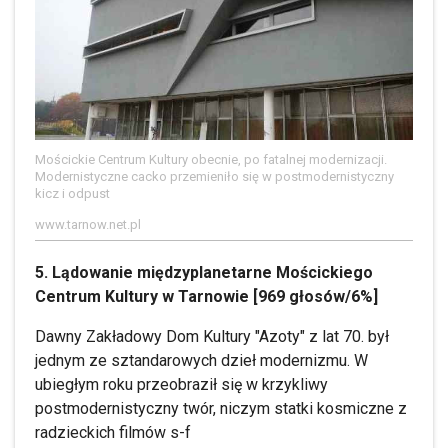
Mościckie Centrum Kultury obecnie, po fatalnej modernizacji.
Modernistyczne cacko przemieniło się w postmodernistyczny
kicz i odpust
www.tarnow.net.pl
5. Lądowanie międzyplanetarne Mościckiego
Centrum Kultury w Tarnowie [969 głosów/6%]
Dawny Zakładowy Dom Kultury "Azoty" z lat 70. był
jednym ze sztandarowych dzieł modernizmu. W
ubiegłym roku przeobraził się w krzykliwy
postmodernistyczny twór, niczym statki kosmiczne z
radzieckich filmów s-f