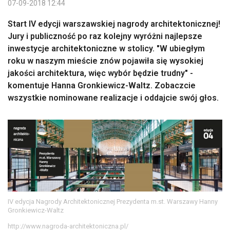
07-09-2018 12:44
Start IV edycji warszawskiej nagrody architektonicznej!
Jury i publiczność po raz kolejny wyróżni najlepsze
inwestycje architektoniczne w stolicy. "W ubiegłym
roku w naszym mieście znów pojawiła się wysokiej
jakości architektura, więc wybór będzie trudny" -
komentuje Hanna Gronkiewicz-Waltz. Zobaczcie
wszystkie nominowane realizacje i oddajcie swój głos.
IV edycja Nagrody Architektonicznej Prezydenta m.st. Warszawy Hanny
Gronkiewicz-Waltz
http://www.nagroda-architektoniczna.pl/