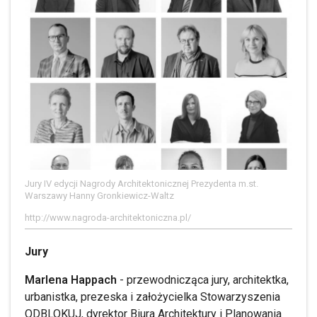
Jury IV edycji Nagrody Architektonicznej Prezydenta m.st.
Warszawy Hanny Gronkiewicz-Waltz
http://www.nagroda-architektoniczna.pl/
Jury
Marlena Happach
- przewodnicząca jury, architektka,
urbanistka, prezeska i założycielka Stowarzyszenia
ODBLOKUJ, dyrektor Biura Architektury i Planowania