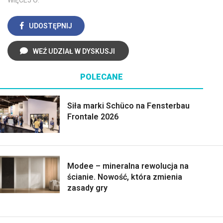
WIĘCEJ O:
UDOSTĘPNIJ
WEŹ UDZIAŁ W DYSKUSJI
POLECANE
Siła marki Schüco na Fensterbau
Frontale 2026
Modee – mineralna rewolucja na
ścianie. Nowość, która zmienia
zasady gry