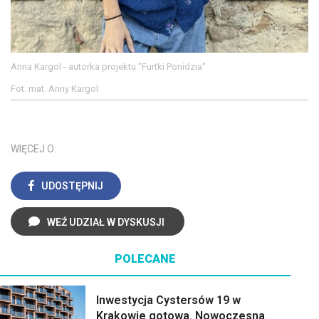
Anna Kargol - autorka projektu "Furtki Ponidzia"
Fot. mat. Anny Kargol
WIĘCEJ O:
UDOSTĘPNIJ
WEŹ UDZIAŁ W DYSKUSJI
POLECANE
Inwestycja Cystersów 19 w
Krakowie gotowa. Nowoczesna