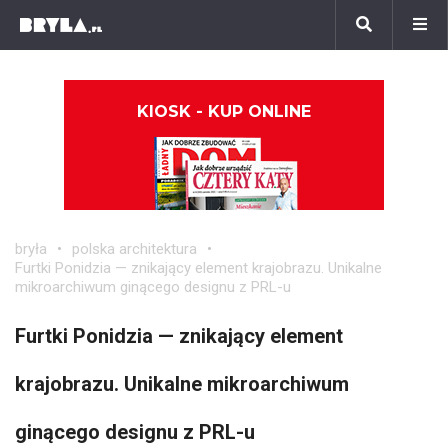
KIOSK - KUP ONLINE
bryła
polska architektura
Furtki Ponidzia — znikający element krajobrazu. Unikalne
mikroarchiwum ginącego designu z PRL-u
Furtki Ponidzia — znikający element
krajobrazu. Unikalne mikroarchiwum
ginącego designu z PRL-u