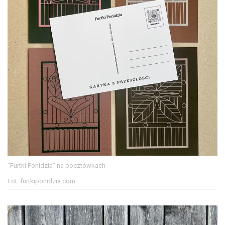
"Furtki Ponidzia" na pocztówkach
Fot. furtkiponidzia.com