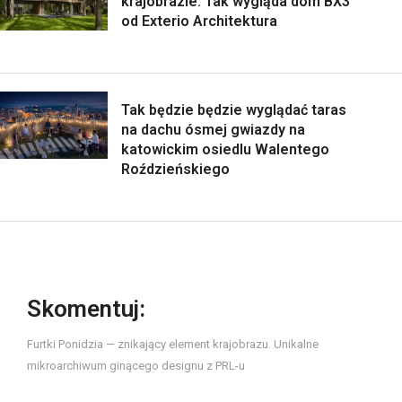
krajobrazie. Tak wygląda dom BX3
od Exterio Architektura
Tak będzie będzie wyglądać taras
na dachu ósmej gwiazdy na
katowickim osiedlu Walentego
Roździeńskiego
Skomentuj:
Furtki Ponidzia — znikający element krajobrazu. Unikalne
mikroarchiwum ginącego designu z PRL-u