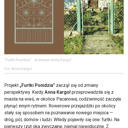
"Furtki Ponidzia" - archiwum Anny Kargol
Fot. Anna Kargol
Projekt
„Furtki Ponidzia”
zaczął się od zmiany
perspektywy. Kiedy
Anna Kargol
przeprowadziła się z
miasta na wieś, w okolice Pacanowa, codzienność zaczęła
płynąć innym rytmem. Rowerowe przejażdżki po okolicy
stały się sposobem na poznawanie nowego miejsca —
dróg, pól, domów i ludzi. Wtedy pojawiły się one: furtki. Na
pierwszy rzut oka zwyczajne, niemal niewidoczne. Z