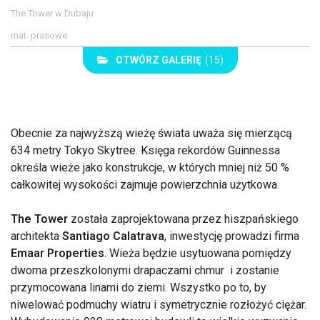
The Tower w Dubaju
mat. prasowe
OTWÓRZ GALERIĘ
(15)
Obecnie za najwyższą wieżę świata uważa się mierzącą
634 metry Tokyo Skytree. Księga rekordów Guinnessa
określa wieże jako konstrukcje, w których mniej niż 50 %
całkowitej wysokości zajmuje powierzchnia użytkowa.
The Tower
została zaprojektowana przez hiszpańskiego
architekta
Santiago Calatrava
, inwestycję prowadzi firma
Emaar Properties
. Wieża będzie usytuowana pomiędzy
dwoma przeszkolonymi drapaczami chmur i zostanie
przymocowana linami do ziemi. Wszystko po to, by
niwelować podmuchy wiatru i symetrycznie rozłożyć ciężar.