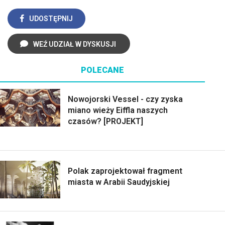
UDOSTĘPNIJ
WEŹ UDZIAŁ W DYSKUSJI
POLECANE
Nowojorski Vessel - czy zyska
miano wieży Eiffla naszych
czasów? [PROJEKT]
Polak zaprojektował fragment
miasta w Arabii Saudyjskiej