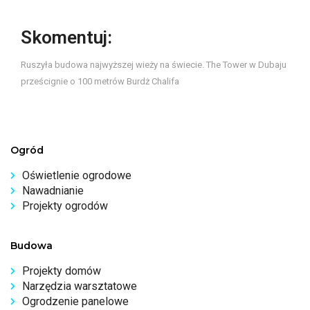
Skomentuj:
Ruszyła budowa najwyższej wieży na świecie. The Tower w Dubaju
prześcignie o 100 metrów Burdż Chalifa
Ogród
Oświetlenie ogrodowe
Nawadnianie
Projekty ogrodów
Budowa
Projekty domów
Narzędzia warsztatowe
Ogrodzenie panelowe