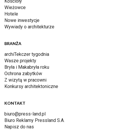
Kościoły
Wieżowce
Hotele
Nowe inwestycje
Wywiady o architekturze
BRANŻA
archiTekczer tygodnia
Wasze projekty
Bryła i Makabryła roku
Ochrona zabytków
Z wizytą w pracowni
Konkursy architektoniczne
KONTAKT
biuro@press-land.pl
Biuro Reklamy Pressland S.A.
Napisz do nas