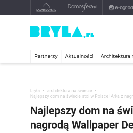
Partnerzy
Aktualności
Architektura 
bryła
architektura na świecie
Najlepszy dom na świecie stoi w Polsce! Arka z na
Najlepszy dom na świe
nagrodą Wallpaper D