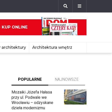
- KUP ONLINE
 architektury
Architektura wnętrz
POPULARNE
NAJNOWSZE
Mozaiki Józefa Hałasa
przy ul. Podwale we
Wrocławiu – odzyskane
dzieła modernizmu