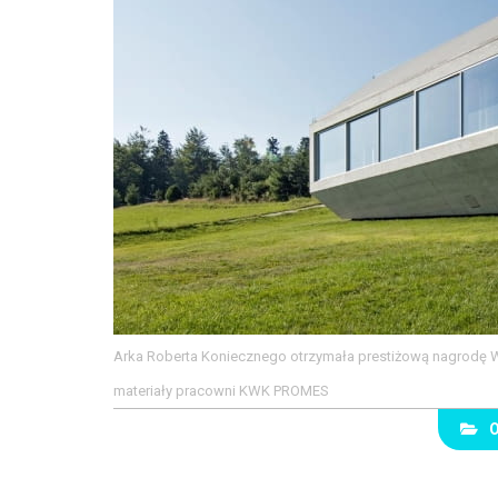
Arka Roberta Koniecznego otrzymała prestiżową nagrodę W
materiały pracowni KWK PROMES