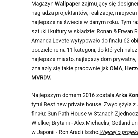
Magazyn
Wallpaper
zajmujący się designem
nagradza projektantów, realizacje, miejsca
najlepsze na świecie w danym roku. Tym ra
sztuki i kultury w składzie: Ronan & Erwan 
Amanda Levete wytypowało do finału 62 obie
podzielone na 11 kategorii, do których nale
najlepsze miasto, najlepszy dom prywatny
znalazły się takie pracownie jak
OMA, Herzo
MVRDV.
Najlepszym domem 2016 została
Arka Kon
tytuł Best new private house. Zwyciężyła 
finału: Sun Path House w Stanach Zjednoc
Wielkiej Brytanii - Alex Michaelis, Gotland
w Japonii - Ron Arad i Issho.
Więcej o projek