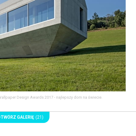
allpaper Design Awards 2017 - najlepszy dom na świecie.
OTWÓRZ GALERIĘ
(21)