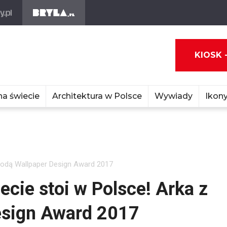
KIOSK 
na świecie
Architektura w Polsce
Wywiady
Ikony
grodą Wallpaper Design Award 2017
cie stoi w Polsce! Arka z
esign Award 2017