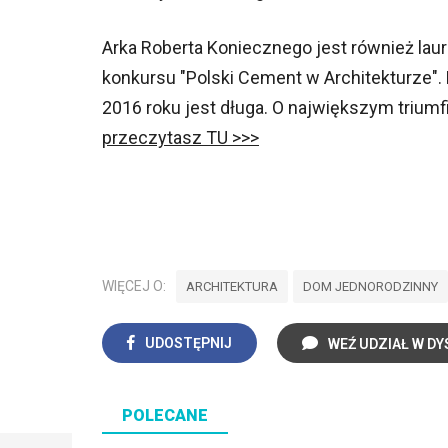
Arka Roberta Koniecznego jest również lau
konkursu "Polski Cement w Architekturze"
2016 roku jest długa. O największym triumfi
przeczytasz TU >>>
WIĘCEJ O:
ARCHITEKTURA
DOM JEDNORODZINNY
UDOSTĘPNIJ
WEŹ UDZIAŁ W DY
POLECANE