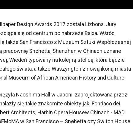
paper Design Awards 2017 została Lizbona. Jury
 rozciąga się od centrum po nabrzeże Baixa. Wśród
ię także San Francisco z Muzeum Sztuki Współczesnej
pracownię Snøhetta, Shenzhen w Chinach uznane
j, Wiedeń typowany na kolejną stolicę, która będzie
całego świata, a także Waszyngton z nową ikoną miasta
onal Museum of African American History and Culture.
yciężyła Naoshima Hall w Japonii zaprojektowana przez
lazły się takie znakomite obiekty jak: Fondaco dei
bert Architects, Harbin Opera Housew Chinach - MAD
SFMoMA w San Francisco – Snøhetta czy Switch House