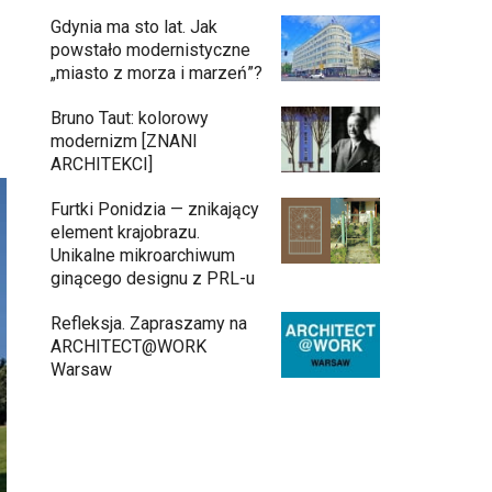
Gdynia ma sto lat. Jak
powstało modernistyczne
„miasto z morza i marzeń”?
Bruno Taut: kolorowy
modernizm [ZNANI
ARCHITEKCI]
Furtki Ponidzia — znikający
element krajobrazu.
Unikalne mikroarchiwum
ginącego designu z PRL-u
Refleksja. Zapraszamy na
ARCHITECT@WORK
Warsaw
Gdynia oczami "Kacha". Wystawa
Kazimierza Ostrowskiego w Muzeum
Miasta Gdyni