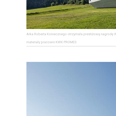
Arka Roberta Koniecznego otrzymała prestiżową nagrodę W
materiały pracowni KWK PROMES