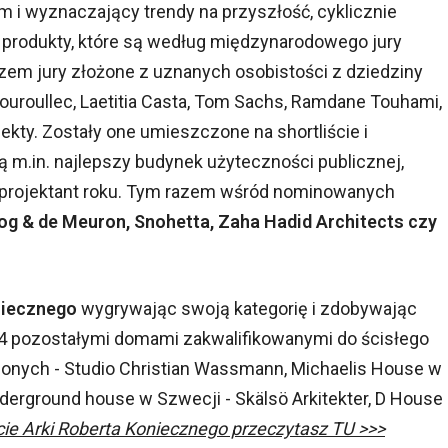
 i wyznaczający trendy na przyszłość, cyklicznie
 i produkty, które są według międzynarodowego jury
zem jury złożone z uznanych osobistości z dziedziny
Bouroullec, Laetitia Casta, Tom Sachs, Ramdane Touhami,
kty. Zostały one umieszczone na shortliście i
żą m.in. najlepszy budynek użyteczności publicznej,
, projektant roku. Tym razem wśród nominowanych
g & de Meuron, Snohetta, Zaha Hadid Architects czy
iecznego
wygrywając swoją kategorię i zdobywając
z 4 pozostałymi domami zakwalifikowanymi do ścisłego
zonych - Studio Christian Wassmann, Michaelis House w
 underground house w Szwecji - Skälsö Arkitekter, D House
cie Arki Roberta Koniecznego przeczytasz TU >>>