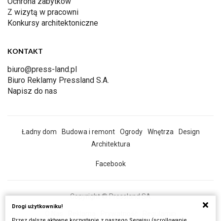
Ochrona zabytków
Z wizytą w pracowni
Konkursy architektoniczne
KONTAKT
biuro@press-land.pl
Biuro Reklamy Pressland S.A.
Napisz do nas
Ładny dom
Budowa i remont
Ogrody
Wnętrza
Design
Architektura
Facebook
Copyright © Pressland SA
Drogi użytkowniku!
O Nas
Reklama
Prywatność
Regulamin
Przez dalsze aktywne korzystanie z naszego Serwisu (scrollowanie,