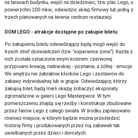
na tarasach budynku, wejść na dziedziniec, tzw. plac Lego, o
powierzchni 200 mkw., odwiedzić sklep firmowy lub jedną z
trzech planowanych na terenie centrum restauracji.
DOM LEGO - atrakcje dostępne po zakupie biletu
Po zakupieniu biletu odwiedzający będą mogli wejść do
trzech stref doświadczeń (tzw. "experience zone"). Każda z
nich została oznaczona innym kolorem: czerwonej
przypisano kreację, niebieskiej - poznanie, a żółtej - emocje.
We wnętrzu nie zabraknie klocków Lego i zestawów do
zabawy indywidualnej lub w grupie. Odwiedzający, którzy
zakupią bilet, będą mieli okazję zobaczyć eksponaty
zgromadzone w galerii Lego Masterpiece. W tym
pomieszczeniu znajdą się rzeźby i konstrukcje zbudowane
przez fanów Lego z całego świata. W środku zaplanowano
również miejsce, w którym będzie można prześledzić
historię firmy i produkowanych przez nią zabawek tak
uwielbianych przez dzieci i dorosłych.