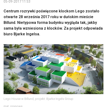
05-09-2017 11:53
Centrum rozrywki poświęcone klockom Lego zostało
otwarte 28 września 2017 roku w duńskim mieście
Billund. Nietypowa forma budynku wygląda tak, jakby
sama była wzniesiona z klocków. Za projekt odpowiada
biuro Bjarke Ingelsa.
Lego House w Billund, projekt: Bjarke Ingels Group
mat. prasowe