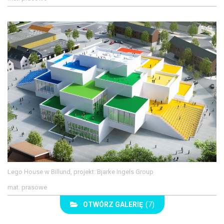
Lego House w Billund, projekt: Bjarke Ingels Group
mat. prasowe
OTWÓRZ GALERIĘ
(7)