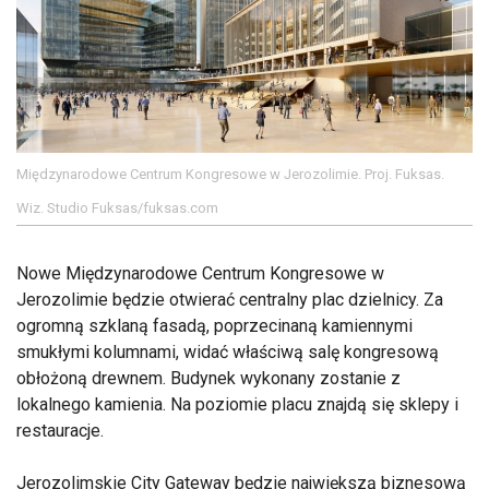
Międzynarodowe Centrum Kongresowe w Jerozolimie. Proj. Fuksas.
Wiz. Studio Fuksas/fuksas.com
Nowe Międzynarodowe Centrum Kongresowe w
Jerozolimie będzie otwierać centralny plac dzielnicy. Za
ogromną szklaną fasadą, poprzecinaną kamiennymi
smukłymi kolumnami, widać właściwą salę kongresową
obłożoną drewnem. Budynek wykonany zostanie z
lokalnego kamienia. Na poziomie placu znajdą się sklepy i
restauracje.
Jerozolimskie City Gateway będzie największą biznesową