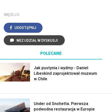
WIĘCEJ O:
UDOSTĘPNIJ
WEŹ UDZIAŁ W DYSKUSJI
POLECANE
Jak pustynia i wydmy - Daniel
Libeskind zaprojektował muzeum
w Chile
Under od Snohetta. Pierwsza
podwodna restauracja w Europie