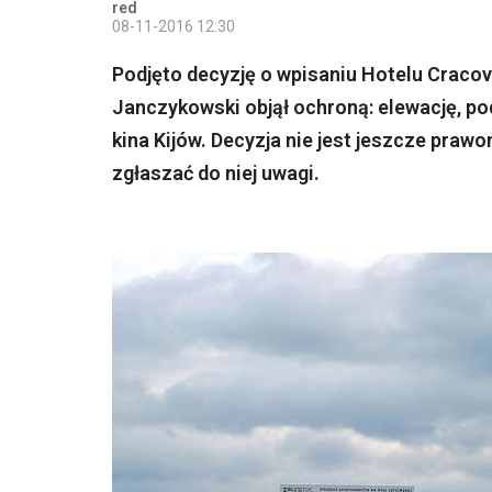
red
08-11-2016 12:30
Podjęto decyzję o wpisaniu Hotelu Craco
Janczykowski objął ochroną: elewację, p
kina Kijów. Decyzja nie jest jeszcze pra
zgłaszać do niej uwagi.