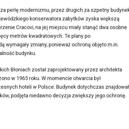
 za perłę modernizmu, przez drugich za szpetny budyne
 wojewódzkiego konserwatora zabytków zyska większą
rzenie Cracovi, na jej miejscu miały stanąć dwa osobne
sięcy metrów kwadratowych. Te plany po
ą wymagały zmiany, ponieważ ochroną objęto m.in.
alność budynku.
kich Błoniach został zaprojektowany przez architekta
zono w 1965 roku. W momencie otwarcia był
zesnych hoteli w Polsce. Budynek dotychczas znajdował
ytków, podjęta niedawno decyzja zwiększy jego ochronę.