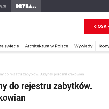
KIOSK 
na świecie
Architektura w Polsce
Wywiady
Ikony
ny do rejestru zabytków. Budynek poróżnił krakowian
ny do rejestru zabytków.
akowian