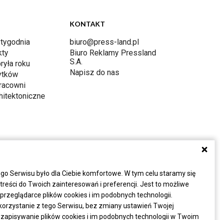
KONTAKT
 tygodnia
biuro@press-land.pl
kty
Biuro Reklamy Pressland
S.A.
ryła roku
Napisz do nas
ytków
racowni
hitektoniczne
a
go Serwisu było dla Ciebie komfortowe. W tym celu staramy się
eści do Twoich zainteresowań i preferencji. Jest to możliwe
rzeglądarce plików cookies i im podobnych technologii.
korzystanie z tego Serwisu, bez zmiany ustawień Twojej
 zapisywanie plików cookies i im podobnych technologii w Twoim