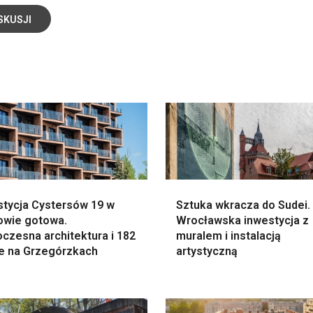
SKUSJI
stycja Cystersów 19 w
Sztuka wkracza do Sudei.
owie gotowa.
Wrocławska inwestycja z
czesna architektura i 182
muralem i instalacją
le na Grzegórzkach
artystyczną