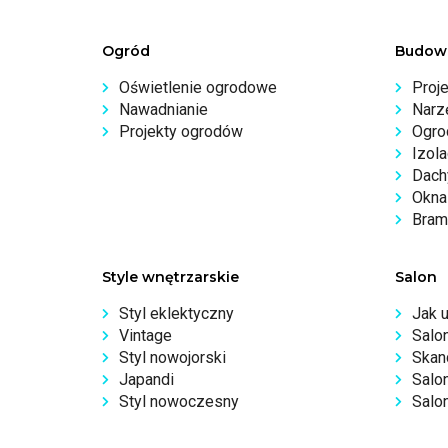
Ogród
Budow
Oświetlenie ogrodowe
Proj
Nawadnianie
Narz
Projekty ogrodów
Ogro
Izola
Dachy
Okna 
Bram
Style wnętrzarskie
Salon
Styl eklektyczny
Jak 
Vintage
Salo
Styl nowojorski
Skan
Japandi
Salo
Styl nowoczesny
Salon