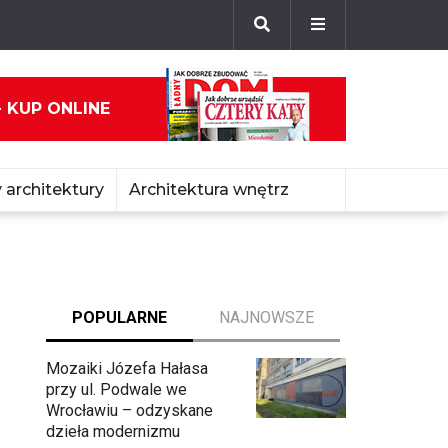
- KUP ONLINE
 architektury
Architektura wnętrz
POPULARNE
NAJNOWSZE
Mozaiki Józefa Hałasa
przy ul. Podwale we
Wrocławiu – odzyskane
dzieła modernizmu