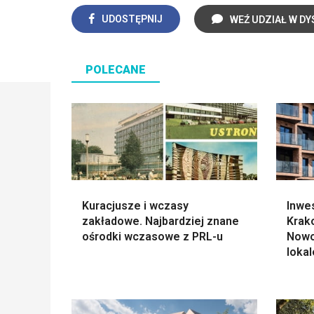
UDOSTĘPNIJ
WEŹ UDZIAŁ W DY
POLECANE
Kuracjusze i wczasy
Inwe
zakładowe. Najbardziej znane
Krak
ośrodki wczasowe z PRL-u
Nowo
loka