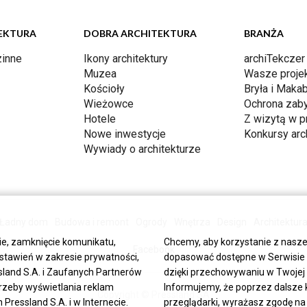
EKTURA
DOBRA ARCHITEKTURA
BRANŻA
inne
Ikony architektury
archiTekczer
Muzea
Wasze proje
Kościoły
Bryła i Makab
Wieżowce
Ochrona zab
Hotele
Z wizytą w p
Nowe inwestycje
Konkursy arc
Wywiady o architekturze
Ładny dom
Budowa i remont
Ogrody
Wnętrza
Design
Architektur
ie, zamknięcie komunikatu,
Chcemy, aby korzystanie z nasze
Facebook
stawień w zakresie prywatności,
dopasować dostępne w Serwisie tr
land S.A. i Zaufanych Partnerów
dzięki przechowywaniu w Twojej p
trzeby wyświetlania reklam
Informujemy, że poprzez dalsze 
Copyright © Pressland SA
ressland S.A. i w Internecie.
przeglądarki, wyrażasz zgodę na