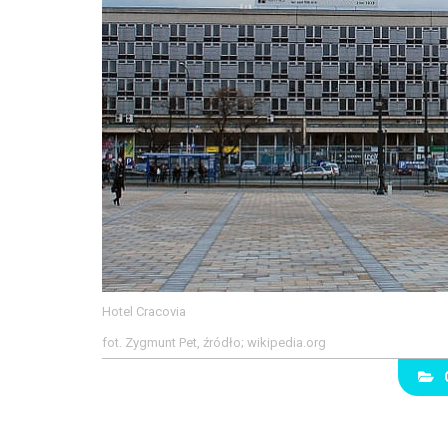
Hotel Cracovia
fot. Zygmunt Pet, źródło; wikipedia.org