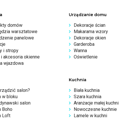
a
Urządzanie domu
ekty domów
Dekoracje ścian
ędzia warsztatowe
Makarama wzory
dzenie panelowe
Dekoracje okien
cje
Garderoba
 i stropy
Wanna
i akcesoria okienne
Oświetlenie
a wjazdowa
Kuchnia
urządzić salon?
Biała kuchnia
n w bloku
Szara kuchnia
dynawski salon
Aranżacje małej kuchni
n Boho
Nowoczesne kuchnie
 Loft
Lamele w kuchni