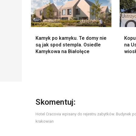
Kamyk po kamyku. Te domy nie
Kopu
są jak spod stempla. Osiedle
na Us
Kamykowa na Białołęce
wios
Skomentuj:
Hotel Cracovia wpisany do rejestru zabytków. Budynek po
krakowian