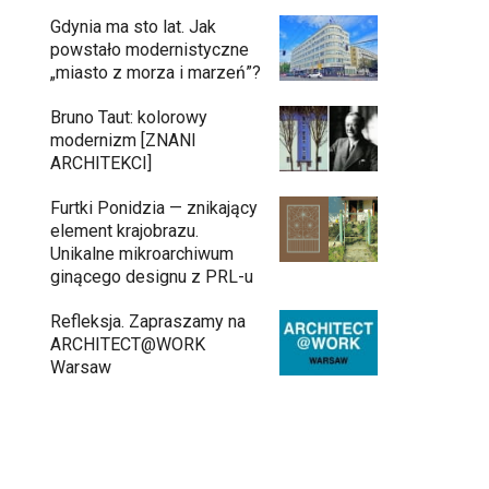
Gdynia ma sto lat. Jak
powstało modernistyczne
„miasto z morza i marzeń”?
Bruno Taut: kolorowy
modernizm [ZNANI
ARCHITEKCI]
Furtki Ponidzia — znikający
element krajobrazu.
Unikalne mikroarchiwum
ginącego designu z PRL-u
Refleksja. Zapraszamy na
ARCHITECT@WORK
Warsaw
Architekci zmierzą się z ikoną
11:34
Warszawy. Teatr Wielki – Opera
Narodowa ogłasza konkurs na