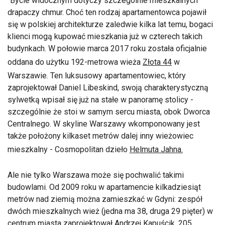
"Bycie widocznym dotyczy szczególnie mieszkalnych
drapaczy chmur. Choć ten rodzaj apartamentowca pojawił
się w polskiej architekturze zaledwie kilka lat temu, bogaci
klienci mogą kupować mieszkania już w czterech takich
budynkach. W połowie marca 2017 roku została oficjalnie
oddana do użytku 192-metrowa wieża
Złota 44
w
Warszawie. Ten luksusowy apartamentowiec, który
zaprojektował Daniel Libeskind, swoją charakterystyczną
sylwetką wpisał się już na stałe w panoramę stolicy -
szczególnie że stoi w samym sercu miasta, obok Dworca
Centralnego. W skyline Warszawy wkomponowany jest
także położony kilkaset metrów dalej inny wieżowiec
mieszkalny - Cosmopolitan dzieło
Helmuta Jahna.
Ale nie tylko Warszawa może się pochwalić takimi
budowlami. Od 2009 roku w apartamencie kilkadziesiąt
metrów nad ziemią można zamieszkać w Gdyni: zespół
dwóch mieszkalnych wież (jedna ma 38, druga 29 pięter) w
centrum miasta zaprojektował Andrzej Kapuścik. 205