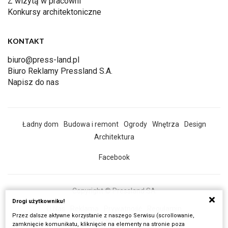
Z wizytą w pracowni
Konkursy architektoniczne
KONTAKT
biuro@press-land.pl
Biuro Reklamy Pressland S.A.
Napisz do nas
Ładny dom
Budowa i remont
Ogrody
Wnętrza
Design
Architektura
Facebook
Copyright © Pressland SA
Drogi użytkowniku!
O Nas
Reklama
Prywatność
Regulamin
Przez dalsze aktywne korzystanie z naszego Serwisu (scrollowanie,
Wszystkie artykuły
zamknięcie komunikatu, kliknięcie na elementy na stronie poza