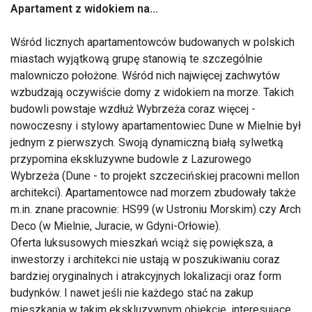
Apartament z widokiem na...
Wśród licznych apartamentowców budowanych w polskich
miastach wyjątkową grupę stanowią te szczególnie
malowniczo położone. Wśród nich najwięcej zachwytów
wzbudzają oczywiście domy z widokiem na morze. Takich
budowli powstaje wzdłuż Wybrzeża coraz więcej -
nowoczesny i stylowy apartamentowiec Dune w Mielnie był
jednym z pierwszych. Swoją dynamiczną białą sylwetką
przypomina ekskluzywne budowle z Lazurowego
Wybrzeża (Dune - to projekt szczecińskiej pracowni mellon
architekci). Apartamentowce nad morzem zbudowały także
m.in. znane pracownie: HS99 (w Ustroniu Morskim) czy Arch
Deco (w Mielnie, Juracie, w Gdyni-Orłowie).
Oferta luksusowych mieszkań wciąż się powiększa, a
inwestorzy i architekci nie ustają w poszukiwaniu coraz
bardziej oryginalnych i atrakcyjnych lokalizacji oraz form
budynków. I nawet jeśli nie każdego stać na zakup
mieszkania w takim ekskluzywnym obiekcie, interesujące