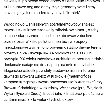
niewielkie, położone wśród drzew osiedle Wille Parkowa - i
tu luksusowe ceglane domy mają geometryczne formy
nawiązujących do modernistycznych "kostek".
Wśród nowo wzniesionych apartamentowców znaleźć
można i takie, które zadowolą miłośników historii, osoby
ceniące stare rzemiosło i lubiące obcować z duchem
przeszłości. W kilku polskich miastach w zespoły
mieszkaniowe zamieniono bowiem ostatnio dawne tereny
przemysłowe. Okazuje się, że pochodząca z XIX lub
początku XX wieku zabytkowa architektura postindustrialna
doskonale nadaje się do adaptacji na cele mieszkalne.
Eleganckie osiedla powstały niedawno m.in. na terenie
dawnego Browaru Lubicz w Krakowie (metamorfozę
kompleksu zaprojektowała pracownia Mofo Architekci) czy
Browaru Gdańskiego w dzielnicy Wrzeszcz (proj. Wojciech
Wyka i Ryszard Gruda). Industrialny klimat oraz położenie w
centrum miasta - to walory tych obiektów.