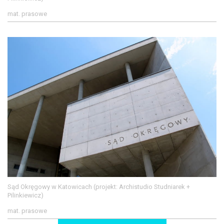
mat. prasowe
Sąd Okręgowy w Katowicach (projekt: Archistudio Studniarek +
Pilinkiewicz)
mat. prasowe