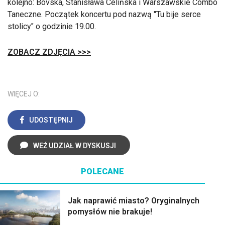
kolejno: Bovska, Stanisława Celińska i Warszawskie Combo
Taneczne. Początek koncertu pod nazwą "Tu bije serce
stolicy" o godzinie 19.00.
ZOBACZ ZDJĘCIA >>>
WIĘCEJ O:
UDOSTĘPNIJ
WEŹ UDZIAŁ W DYSKUSJI
POLECANE
Jak naprawić miasto? Oryginalnych
pomysłów nie brakuje!