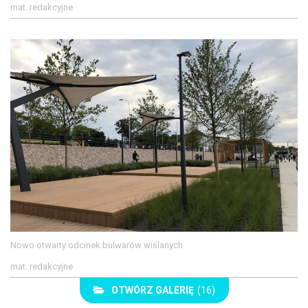
mat. redakcyjne
Nowo otwarty odcinek bulwarów wiślanych
mat. redakcyjne
OTWÓRZ GALERIĘ
(16)