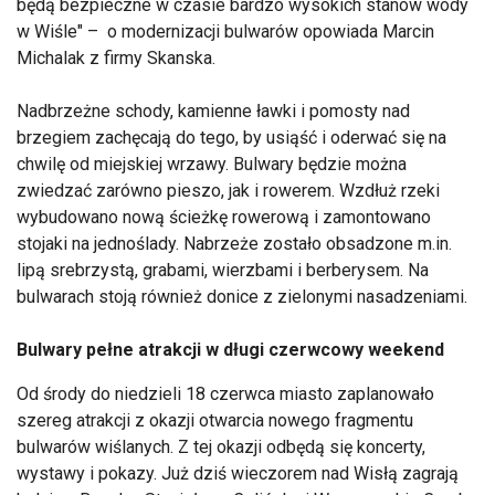
będą bezpieczne w czasie bardzo wysokich stanów wody
w Wiśle" – o modernizacji bulwarów opowiada Marcin
Michalak z firmy Skanska.
Nadbrzeżne schody, kamienne ławki i pomosty nad
brzegiem zachęcają do tego, by usiąść i oderwać się na
chwilę od miejskiej wrzawy. Bulwary będzie można
zwiedzać zarówno pieszo, jak i rowerem. Wzdłuż rzeki
wybudowano nową ścieżkę rowerową i zamontowano
stojaki na jednoślady. Nabrzeże zostało obsadzone m.in.
lipą srebrzystą, grabami, wierzbami i berberysem. Na
bulwarach stoją również donice z zielonymi nasadzeniami.
Bulwary pełne atrakcji w długi czerwcowy weekend
Od środy do niedzieli 18 czerwca miasto zaplanowało
szereg atrakcji z okazji otwarcia nowego fragmentu
bulwarów wiślanych. Z tej okazji odbędą się koncerty,
wystawy i pokazy. Już dziś wieczorem nad Wisłą zagrają