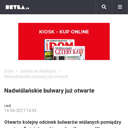
KIOSK - KUP ONLINE
bryła
polska architektura
Nadwiślańskie bulwary już otwarte
Nadwiślańskie bulwary już otwarte
red
14-06-2017 14:34
Otwarto kolejny odcinek bulwarów wiślanych pomiędzy