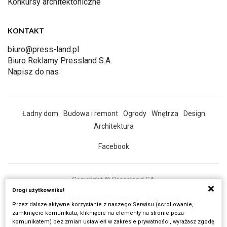
Konkursy architektoniczne
KONTAKT
biuro@press-land.pl
Biuro Reklamy Pressland S.A.
Napisz do nas
Ładny dom
Budowa i remont
Ogrody
Wnętrza
Design
Architektura
Facebook
Copyright © Pressland SA
Drogi użytkowniku!
O Nas
Reklama
Prywatność
Regulamin
Przez dalsze aktywne korzystanie z naszego Serwisu (scrollowanie,
Wszystkie artykuły
zamknięcie komunikatu, kliknięcie na elementy na stronie poza
komunikatem) bez zmian ustawień w zakresie prywatności, wyrażasz zgodę