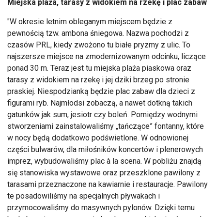
Miejska plaża, tarasy z widokiem na rzekę i plac zabaw
"W okresie letnim obleganym miejscem będzie z
pewnością tzw. ambona śniegowa. Nazwa pochodzi z
czasów PRL, kiedy zwożono tu białe pryzmy z ulic. To
najszersze miejsce na zmodernizowanym odcinku, liczące
ponad 30 m. Teraz jest tu miejska plaża piaskowa oraz
tarasy z widokiem na rzekę i jej dziki brzeg po stronie
praskiej. Niespodzianką będzie plac zabaw dla dzieci z
figurami ryb. Najmłodsi zobaczą, a nawet dotkną takich
gatunków jak sum, jesiotr czy boleń. Pomiędzy wodnymi
stworzeniami zainstalowaliśmy „tańczące” fontanny, które
w nocy będą dodatkowo podświetlone. W odnowionej
części bulwarów, dla miłośników koncertów i plenerowych
imprez, wybudowaliśmy plac à la scena. W pobliżu znajdą
się stanowiska wystawowe oraz przeszklone pawilony z
tarasami przeznaczone na kawiarnie i restauracje. Pawilony
te posadowiliśmy na specjalnych pływakach i
przymocowaliśmy do masywnych pylonów. Dzięki temu