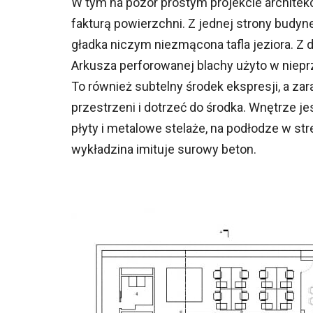
W tym na pozór prostym projekcie architekci
fakturą powierzchni. Z jednej strony budyn
gładka niczym niezmącona tafla jeziora. Z 
Arkusza perforowanej blachy użyto w nie
To również subtelny środek ekspresji, a za
przestrzeni i dotrzeć do środka. Wnętrze j
płyty i metalowe stelaże, na podłodze w st
wykładzina imituje surowy beton.