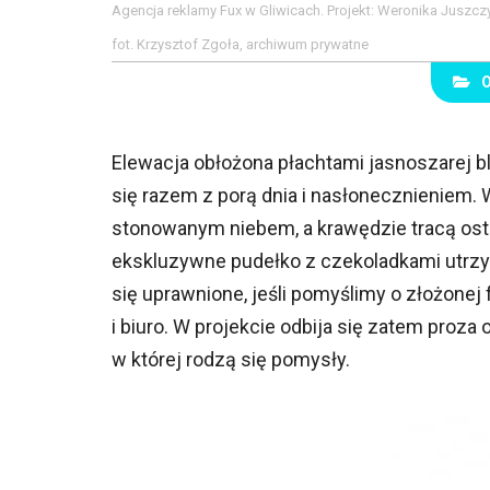
Agencja reklamy Fux w Gliwicach. Projekt: Weronika Juszcz
fot. Krzysztof Zgoła, archiwum prywatne
Elewacja obłożona płachtami jasnoszarej bla
się razem z porą dnia i nasłonecznieniem. 
stonowanym niebem, a krawędzie tracą ostr
ekskluzywne pudełko z czekoladkami utrzy
się uprawnione, jeśli pomyślimy o złożonej
i biuro. W projekcie odbija się zatem proza
w której rodzą się pomysły.