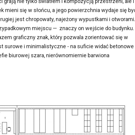
 grają nie tylko światłem i kompozycją przestrzeni, ale i
ek mieni się w słońcu, a jego powierzchnia wydaje się by
drugiej jest chropowaty, najeżony wypustkami i otworami
przypadkowym miejscu — znaczy on wejście do budynku.
razem graficzny znak, który pozwala zorientować się w
est surowe i minimalistyczne - na suficie widać betonowe
refie biurowej szara, nierównomiernie barwiona