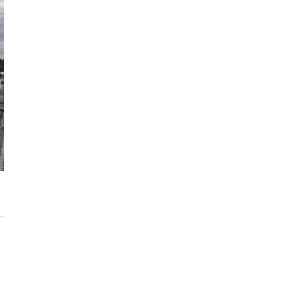
modernizację wnętrz
Max Berg - nie tylko Hala Stulecia.
08:52
Zrealizowane projekty i śmiałe wizje
[ZNANI ARCHITEKCI]
Gdynia oczami "Kacha". Wystawa
Kazimierza Ostrowskiego w Muzeum
Miasta Gdyni
Inwestycja Cystersów 19 w Krakowie
gotowa. Nowoczesna architektura i 182
lokale na Grzegórzkach
Trasa Kaszubska zmienia komunikację
regionu. Droga ekspresowa S6 to jedna z
najważniejszych inwestycji
infrastrukturalnych Pomorza