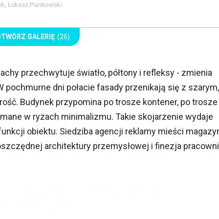
yk, Łukasz Piankowski
OTWÓRZ GALERIĘ
(26)
chy przechwytuje światło, półtony i refleksy - zmienia
W pochmurne dni połacie fasady przenikają się z szarym,
ość. Budynek przypomina po trosze kontener, po trosze
mane w ryzach minimalizmu. Takie skojarzenie wydaje
 funkcji obiektu. Siedziba agencji reklamy mieści magazy
 oszczędnej architektury przemysłowej i finezja pracowni