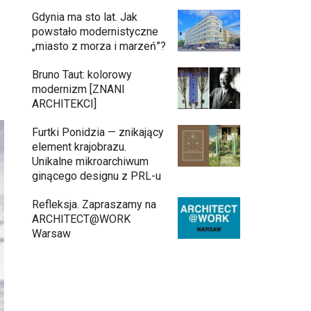
Gdynia ma sto lat. Jak
powstało modernistyczne
„miasto z morza i marzeń”?
Bruno Taut: kolorowy
modernizm [ZNANI
ARCHITEKCI]
Furtki Ponidzia — znikający
element krajobrazu.
Unikalne mikroarchiwum
ginącego designu z PRL-u
Refleksja. Zapraszamy na
ARCHITECT@WORK
Warsaw
Architekci zmierzą się z ikoną
11:34
Warszawy. Teatr Wielki – Opera
Narodowa ogłasza konkurs na