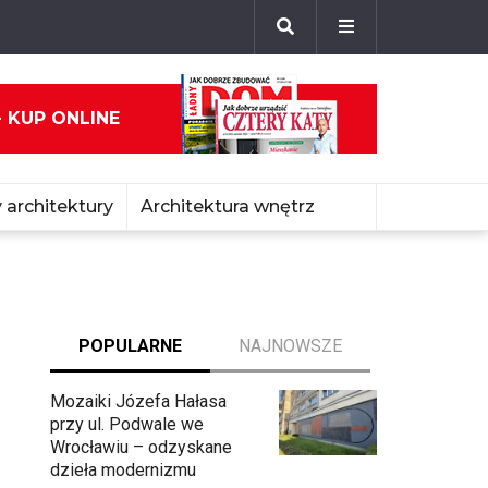
- KUP ONLINE
 architektury
Architektura wnętrz
POPULARNE
NAJNOWSZE
Mozaiki Józefa Hałasa
przy ul. Podwale we
Wrocławiu – odzyskane
dzieła modernizmu