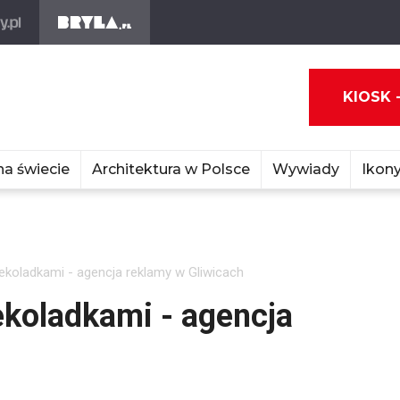
KIOSK 
na świecie
Architektura w Polsce
Wywiady
Ikony
ekoladkami - agencja reklamy w Gliwicach
koladkami - agencja