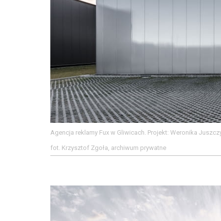
Agencja reklamy Fux w Gliwicach. Projekt: Weronika Juszcz
fot. Krzysztof Zgoła, archiwum prywatne