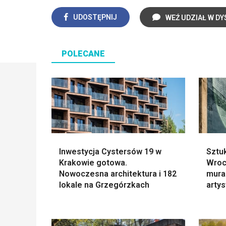
UDOSTĘPNIJ
WEŹ UDZIAŁ W DY
POLECANE
Inwestycja Cystersów 19 w
Sztu
Krakowie gotowa.
Wroc
Nowoczesna architektura i 182
mural
lokale na Grzegórzkach
arty