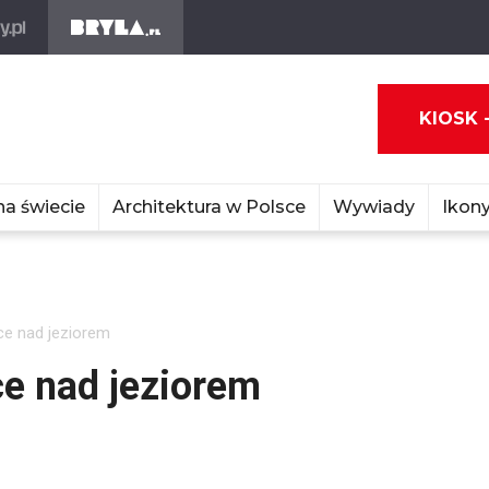
KIOSK 
na świecie
Architektura w Polsce
Wywiady
Ikony
ce nad jeziorem
ce nad jeziorem