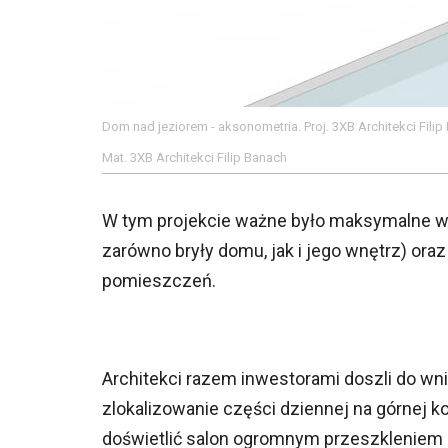
Dom nad jeziorem - aksonometria. Proj. 3XB Architekci Filip
Mat. 3XB Architekci Filip Banach
W tym projekcie ważne było maksymalne wy
zarówno bryły domu, jak i jego wnętrz) or
pomieszczeń.
Architekci razem inwestorami doszli do wn
zlokalizowanie części dziennej na górnej ko
doświetlić salon ogromnym przeszkleniem o