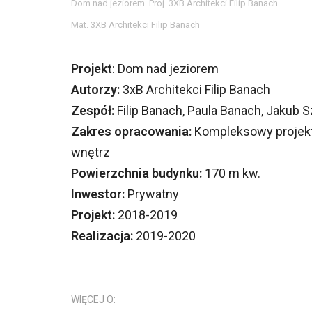
Dom nad jeziorem. Proj. 3XB Architekci Filip Banach
Mat. 3XB Architekci Filip Banach
Projekt
: Dom nad jeziorem
Autorzy:
3xB Architekci Filip Banach
Zespół:
Filip Banach, Paula Banach, Jakub 
Zakres opracowania:
Kompleksowy projekt
wnętrz
Powierzchnia budynku:
170 m kw.
Inwestor:
Prywatny
Projekt:
2018-2019
Realizacja:
2019-2020
WIĘCEJ O: