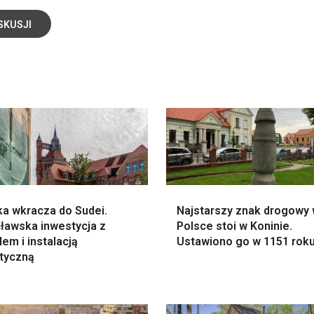
SKUSJI
ka wkracza do Sudei.
Najstarszy znak drogowy
ławska inwestycja z
Polsce stoi w Koninie.
em i instalacją
Ustawiono go w 1151 rok
styczną