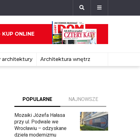
- KUP ONLINE
 architektury
Architektura wnętrz
POPULARNE
NAJNOWSZE
Mozaiki Józefa Hałasa
przy ul. Podwale we
Wrocławiu – odzyskane
dzieła modernizmu