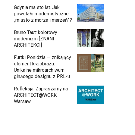
Gdynia ma sto lat. Jak
powstało modernistyczne
„miasto z morza i marzeń”?
Bruno Taut: kolorowy
modernizm [ZNANI
ARCHITEKCI]
Furtki Ponidzia — znikający
element krajobrazu.
Unikalne mikroarchiwum
ginącego designu z PRL-u
Refleksja. Zapraszamy na
ARCHITECT@WORK
Warsaw
Gdynia oczami "Kacha". Wystawa
11:26
Kazimierza Ostrowskiego w
Muzeum Miasta Gdyni