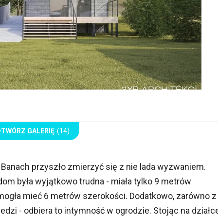
OTWÓRZ GALERIĘ
(14)
p Banach przyszło zmierzyć się z nie lada wyzwaniem.
 dom była wyjątkowo trudna - miała tylko 9 metrów
 mogła mieć 6 metrów szerokości. Dodatkowo, zarówno z
siedzi - odbiera to intymność w ogrodzie. Stojąc na działc