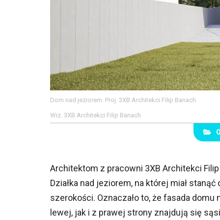
Dom nad jeziorem. Proj. 3XB Architekci Filip Banach
Wiz. 3XB Architekci Filip Banach
Architektom z pracowni 3XB Architekci Fili
Działka nad jeziorem, na której miał stanąć
szerokości. Oznaczało to, że fasada domu
lewej, jak i z prawej strony znajdują się są