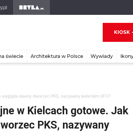
KIOSK 
na świecie
Architektura w Polsce
Wywiady
Ikony
ś wygląda dawny dworzec PKS, nazywany kieleckim UFO?
ne w Kielcach gotowe. Jak
dworzec PKS, nazywany