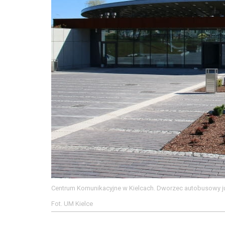
Centrum Komunikacyjne w Kielcach. Dworzec autobusowy ju
Fot. UM Kielce