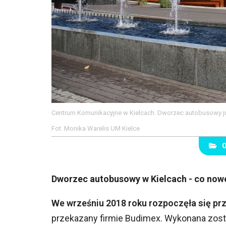
Centrum Komunikacyjne w Kielcach. Dworzec autobusowy ju
Fot. Monika Warelis UM Kielce
Dworzec autobusowy w Kielcach - co no
We wrześniu 2018 roku rozpoczęła się p
przekazany firmie Budimex. Wykonana zost