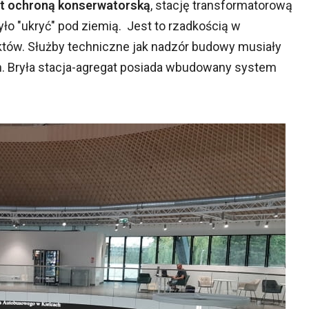
st ochroną konserwatorską
, stację transformatorową
o "ukryć" pod ziemią. Jest to rzadkością w
któw. Służby techniczne jak nadzór budowy musiały
. Bryła stacja-agregat posiada wbudowany system