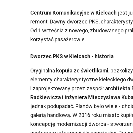
Centrum Komunikacyjne w Kielcach
jest j
remont. Dawny dworzec PKS, charakterysty
Od 1 września z nowego, zbudowanego pra
korzystać pasażerowie.
Dworzec PKS w Kielcach - historia
Oryginalna
kopuła ze świetlikami
, bezkoliz
elementy charakterystyczne kieleckiego d
i zaprojektowany przez zespół:
architekta
Radkiewicza i inżyniera Mieczysława Kuba
jednak podupadać. Planów było wiele - ch
galerią handlową. W 2016 roku miasto kupi
koncepcję modernizacji dworca - stworz
systemem informacji dla pasażerów. Przyp