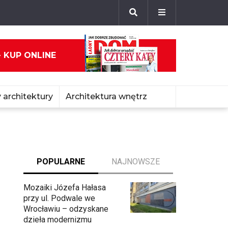
- KUP ONLINE
 architektury
Architektura wnętrz
POPULARNE
NAJNOWSZE
Mozaiki Józefa Hałasa
przy ul. Podwale we
Wrocławiu – odzyskane
dzieła modernizmu