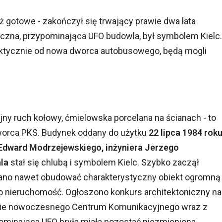
uż gotowe - zakończył się trwający prawie dwa lata
czna, przypominająca UFO budowla, był symbolem Kielc.
ktycznie od nowa dworca autobusowego, będą mogli
yjny ruch kołowy, ćmielowska porcelana na ścianach - to
worca PKS. Budynek oddany do użytku
22 lipca 1984 rok
 Edward Modrzejewskiego, inżyniera Jerzego
la
stał się chlubą i symbolem Kielc. Szybko zaczął
ciano nawet obudować charakterystyczny obiekt ogromną
ło nieruchomość. Ogłoszono konkurs architektoniczny na
enie nowoczesnego Centrum Komunikacyjnego wraz z
ominająca UFO bryła miała pozostać niezmieniona.