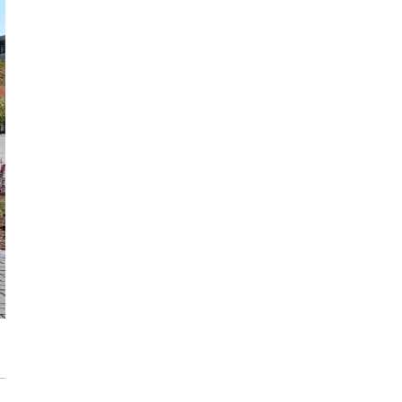
Max Berg - nie tylko Hala Stulecia.
Zrealizowane projekty i śmiałe wizje
[ZNANI ARCHITEKCI]
Gdynia oczami "Kacha". Wystawa
Kazimierza Ostrowskiego w Muzeum
Miasta Gdyni
Inwestycja Cystersów 19 w Krakowie
gotowa. Nowoczesna architektura i 182
lokale na Grzegórzkach
Trasa Kaszubska zmienia komunikację
regionu. Droga ekspresowa S6 to jedna z
najważniejszych inwestycji
infrastrukturalnych Pomorza