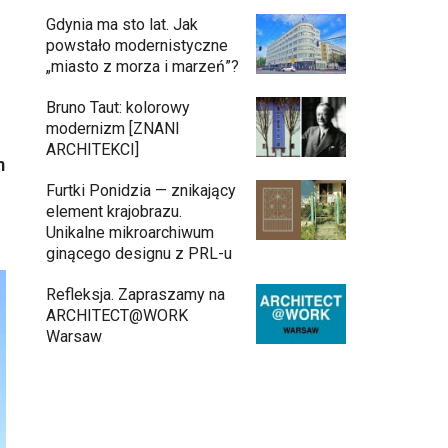
Gdynia ma sto lat. Jak
powstało modernistyczne
„miasto z morza i marzeń”?
Bruno Taut: kolorowy
modernizm [ZNANI
ARCHITEKCI]
m
Furtki Ponidzia — znikający
element krajobrazu.
Unikalne mikroarchiwum
ginącego designu z PRL-u
Refleksja. Zapraszamy na
ARCHITECT@WORK
Warsaw
Architekci zmierzą się z ikoną Warszawy.
Teatr Wielki – Opera Narodowa ogłasza
konkurs na modernizację wnętrz