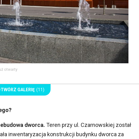
ż otwarty
OTWÓRZ GALERIĘ
(11)
wego?
rzebudowa dworca.
Teren przy ul. Czarnowskiej został
ała inwentaryzacja konstrukcji budynku dworca za