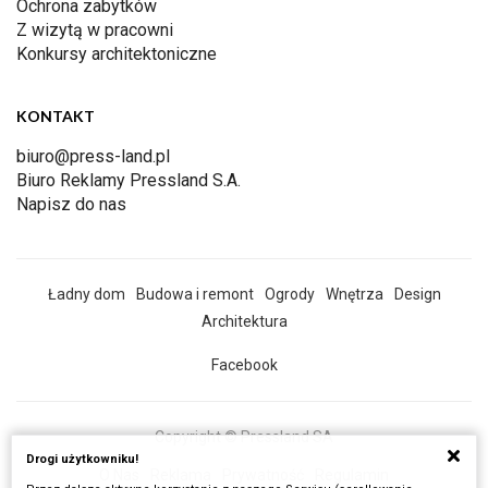
Ochrona zabytków
Z wizytą w pracowni
Konkursy architektoniczne
KONTAKT
biuro@press-land.pl
Biuro Reklamy Pressland S.A.
Napisz do nas
Ładny dom
Budowa i remont
Ogrody
Wnętrza
Design
Architektura
Facebook
Copyright © Pressland SA
Drogi użytkowniku!
O Nas
Reklama
Prywatność
Regulamin