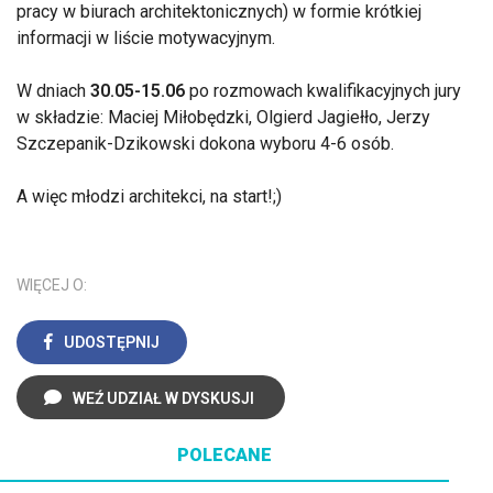
pracy w biurach architektonicznych) w formie krótkiej
informacji w liście motywacyjnym.
W dniach
30.05-15.06
po rozmowach kwalifikacyjnych jury
w składzie: Maciej Miłobędzki, Olgierd Jagiełło, Jerzy
Szczepanik-Dzikowski dokona wyboru 4-6 osób.
A więc młodzi architekci, na start!;)
WIĘCEJ O:
UDOSTĘPNIJ
WEŹ UDZIAŁ W DYSKUSJI
POLECANE