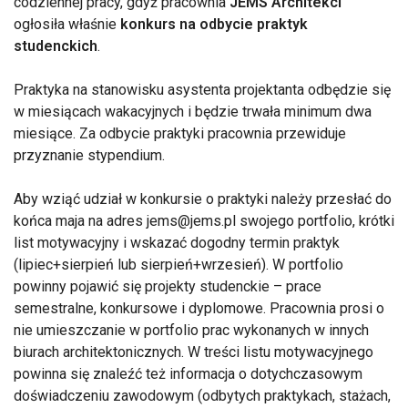
codziennej pracy, gdyż pracownia
JEMS Architekci
ogłosiła właśnie
konkurs na odbycie praktyk
studenckich
.
Praktyka na stanowisku asystenta projektanta odbędzie się
w miesiącach wakacyjnych i będzie trwała minimum dwa
miesiące. Za odbycie praktyki pracownia przewiduje
przyznanie stypendium.
Aby wziąć udział w konkursie o praktyki należy przesłać do
końca maja na adres jems@jems.pl swojego portfolio, krótki
list motywacyjny i wskazać dogodny termin praktyk
(lipiec+sierpień lub sierpień+wrzesień). W portfolio
powinny pojawić się projekty studenckie – prace
semestralne, konkursowe i dyplomowe. Pracownia prosi o
nie umieszczanie w portfolio prac wykonanych w innych
biurach architektonicznych. W treści listu motywacyjnego
powinna się znaleźć też informacja o dotychczasowym
doświadczeniu zawodowym (odbytych praktykach, stażach,