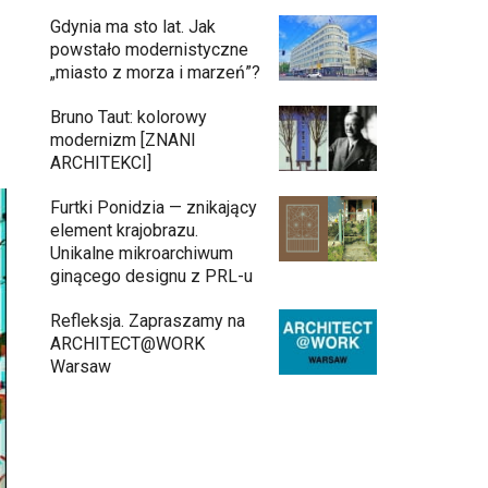
Gdynia ma sto lat. Jak
powstało modernistyczne
„miasto z morza i marzeń”?
Bruno Taut: kolorowy
modernizm [ZNANI
ARCHITEKCI]
Furtki Ponidzia — znikający
element krajobrazu.
Unikalne mikroarchiwum
ginącego designu z PRL-u
Refleksja. Zapraszamy na
ARCHITECT@WORK
Warsaw
Gdynia oczami "Kacha". Wystawa
Kazimierza Ostrowskiego w Muzeum
Miasta Gdyni