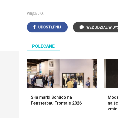
WIĘCEJ O:
UDOSTĘPNIJ
WEŹ UDZIAŁ W DY
POLECANE
Siła marki Schüco na
Mode
Fensterbau Frontale 2026
na śc
zmie