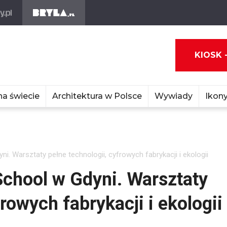
KIOSK 
na świecie
Architektura w Polsce
Wywiady
Ikony
. Warsztaty pełne technologii, cyfrowych fabrykacji i ekologii
chool w Gdyni. Warsztaty
rowych fabrykacji i ekologii