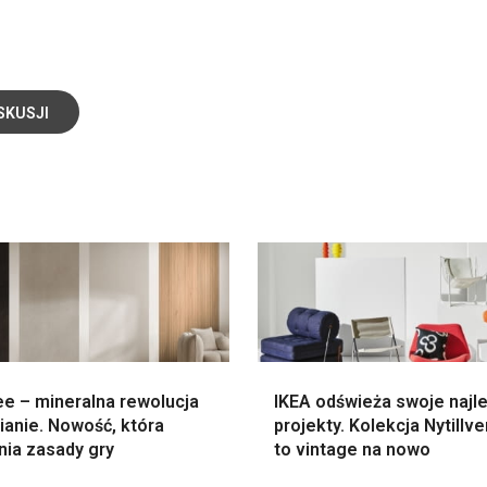
SKUSJI
e – mineralna rewolucja
IKEA odświeża swoje najl
ianie. Nowość, która
projekty. Kolekcja Nytillv
nia zasady gry
to vintage na nowo