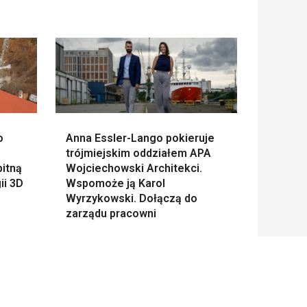
o
Anna Essler-Lango pokieruje
trójmiejskim oddziałem APA
pitną
Wojciechowski Architekci.
ii 3D
Wspomoże ją Karol
Wyrzykowski. Dołączą do
zarządu pracowni