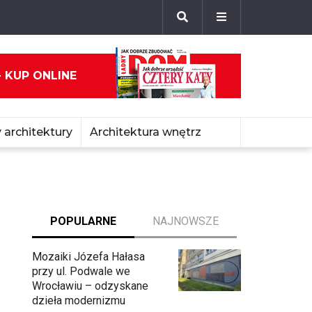
- KUP ONLINE
 architektury
Architektura wnętrz
POPULARNE
NAJNOWSZE
Mozaiki Józefa Hałasa
przy ul. Podwale we
Wrocławiu – odzyskane
dzieła modernizmu