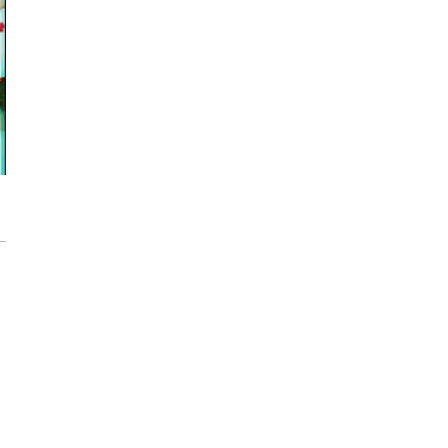
Inwestycja Cystersów 19 w Krakowie
gotowa. Nowoczesna architektura i 182
lokale na Grzegórzkach
Trasa Kaszubska zmienia komunikację
regionu. Droga ekspresowa S6 to jedna z
najważniejszych inwestycji
infrastrukturalnych Pomorza
Atomium w Brukseli. Miało zostać
rozebrane a stało się symbolem miasta
[IKONY ARCHITEKTURY]
Sztuka wkracza do Sudei. Wrocławska
inwestycja z muralem i instalacją
artystyczną